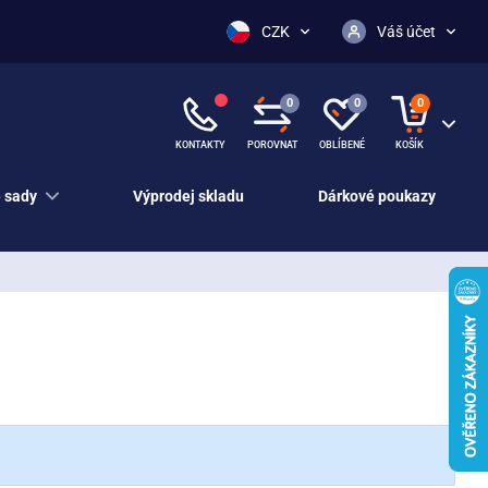
CZK
Váš účet
0
0
0
KONTAKTY
POROVNAT
OBLÍBENÉ
KOŠÍK
 sady
Výprodej skladu
Dárkové poukazy