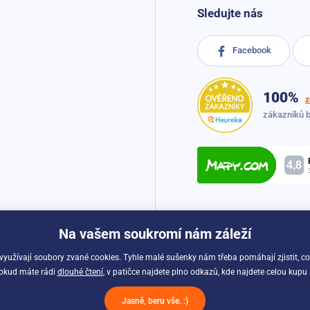
Sledujte nás
Facebook
100%
z
zákazníků 
Na vašem soukromí nám záleží
 využívají soubory zvané cookies. Tyhle malé sušenky nám třeba pomáhají zjistit, c
Pokud máte rádi
dlouhé čtení
, v patičce najdete plno odkazů, kde najdete celou kupu
Možnosti dopravy a platby:
Jasně, beru vše. :)