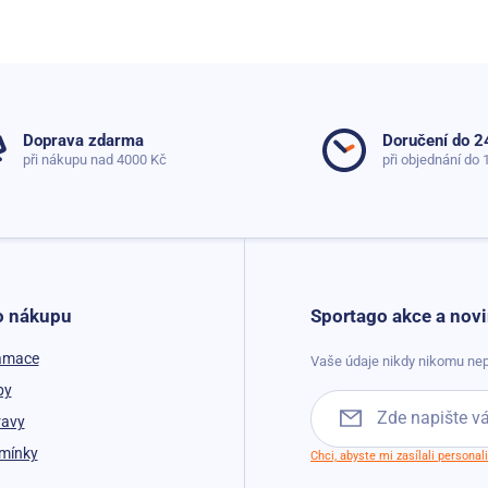
Doprava zdarma
Doručení do 2
při nákupu nad 4000 Kč
při objednání do 
o nákupu
Sportago akce a novi
lamace
Vaše údaje nikdy nikomu nep
by
ravy
mínky
Chci, abyste mi zasílali persona