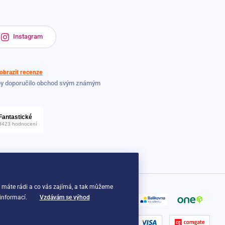
Instagram
obrazit recenze
by doporučilo obchod svým známým
o máte rádi a co vás zajímá, a tak můžeme
 informací.
Vzdávám se výhod