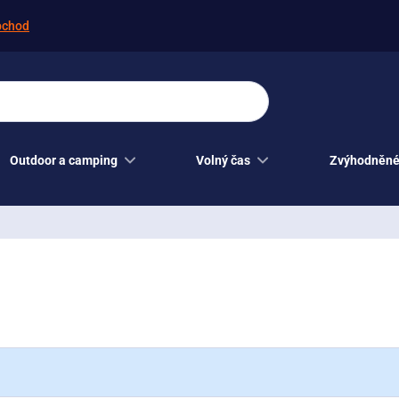
bchod
Outdoor a camping
Volný čas
Zvýhodněné