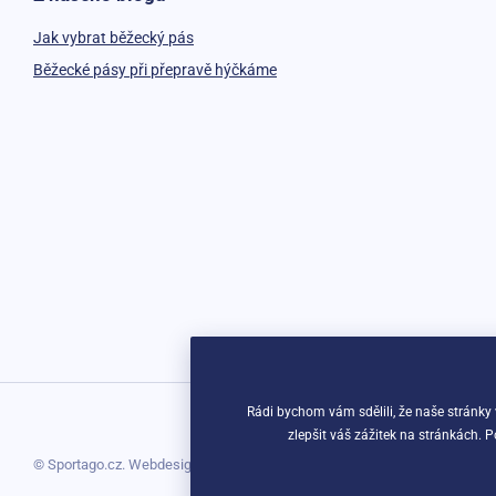
Jak vybrat běžecký pás
Běžecké pásy při přepravě hýčkáme
Rádi bychom vám sdělili, že naše stránky
zlepšit váš zážitek na stránkách. 
© Sportago.cz. Webdesign
Litvanyi.sk
| E-shop vytvořila
simplia.cz