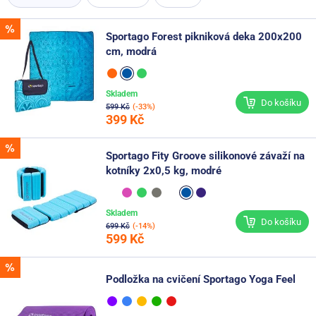
Sportago Forest pikniková deka 200x200
cm, modrá
Skladem
Do košíku
599 Kč
(-33%)
399 Kč
Sportago Fity Groove silikonové závaží na
kotníky 2x0,5 kg, modré
Skladem
Do košíku
699 Kč
(-14%)
599 Kč
Podložka na cvičení Sportago Yoga Feel