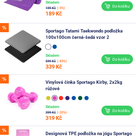
Skladem
Do košíku
199 Kč
(-5%)
189 Kč
Sportago Tatami Taekwondo podložka
100x100cm černá-šedá vzor 2
Skladem
Do košíku
599 Kč
(-43%)
339 Kč
Vinylová činka Sportago Kirby, 2x2kg
růžové
Skladem
Do košíku
399 Kč
(-20%)
319 Kč
Designová TPE podložka na jógu Sportago