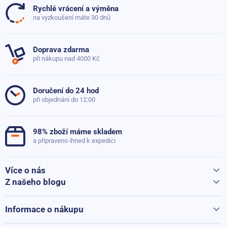
Rychlé vrácení a výměna
na vyzkoušení máte 30 dnů
Doprava zdarma
při nákupu nad 4000 Kč
Doručení do 24 hod
při objednání do 12:00
98% zboží máme skladem
a připraveno ihned k expedici
Více o nás
Vše o Sportago
Z našeho blogu
Jak vybrat běžecký pás
Kontakty
Běžecké pásy při přepravě hýčkáme
Informace o nákupu
Vrácení a reklamace