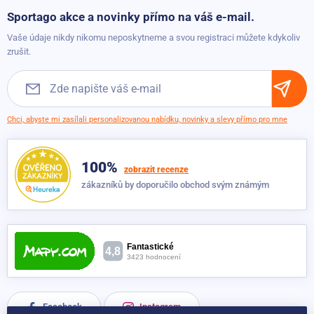
Možnosti platby
Sportago akce a novinky přímo na váš e-mail.
Možnosti dopravy
Vaše údaje nikdy nikomu neposkytneme a svou registraci můžete kdykoliv
Obchodní podmínky
zrušit.
Chci, abyste mi zasílali personalizovanou nabídku, novinky a slevy přímo pro mne
100%
zobrazit recenze
zákazníků by doporučilo obchod svým známým
Facebook
Instagram