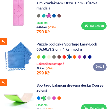
s mikrovláknem 183x61 cm - růžová
mandala
Skladem
Do košíku
1 290 Kč
(-39%)
790 Kč
Puzzle podložka Sportago Easy-Lock
60x60x1,2 cm, 4 ks, modrá
Dočasně nedostupné
Detail
599 Kč
(-50%)
299 Kč
Sportago balanční dřevěná deska Courve,
zelená
Skladem
Do košíku