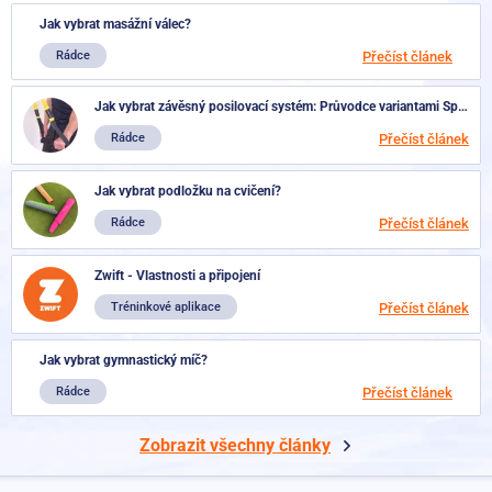
Jak vybrat masážní válec?
Rádce
Přečíst článek
Jak vybrat závěsný posilovací systém: Průvodce variantami Sportago Variotrainer
Rádce
Přečíst článek
Jak vybrat podložku na cvičení?
Rádce
Přečíst článek
Zwift - Vlastnosti a připojení
Tréninkové aplikace
Přečíst článek
Jak vybrat gymnastický míč?
Rádce
Přečíst článek
Zobrazit všechny články