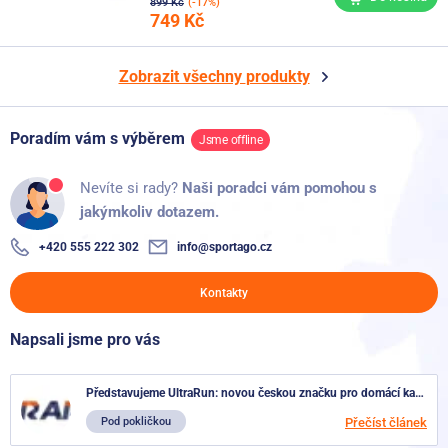
899 Kč
(-17%)
749 Kč
Zobrazit všechny
produkty
Poradím vám s výběrem
Jsme offline
Nevíte si rady?
Naši poradci vám pomohou s
jakýmkoliv dotazem.
+420 555 222 302
info@sportago.cz
Kontakty
Napsali jsme pro vás
Představujeme UltraRun: novou českou značku pro domácí kardio trénink
Pod pokličkou
Přečíst článek