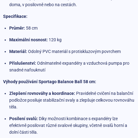
doma, v posilovně nebo na cestách.
Specifikace:
Průměr:
58 cm
Maximální nosnost:
120 kg
Materiál:
Odolný PVC materiál s protiskluzovým povrchem
Příslušenství:
Odnímatelné expandéry a vzduchová pumpa pro
snadné nafouknutí
Výhody používání Sportago Balance Ball 58 cm:
Zlepšení rovnováhy a koordinace:
Pravidelné cvičení na balanční
podložce posiluje stabilizační svaly a zlepšuje celkovou rovnováhu
těla.
Posílení svalů:
Díky možnosti kombinace s expandéry lze
efektivně posilovat různé svalové skupiny, včetně svalů horní a
dolní části těla.