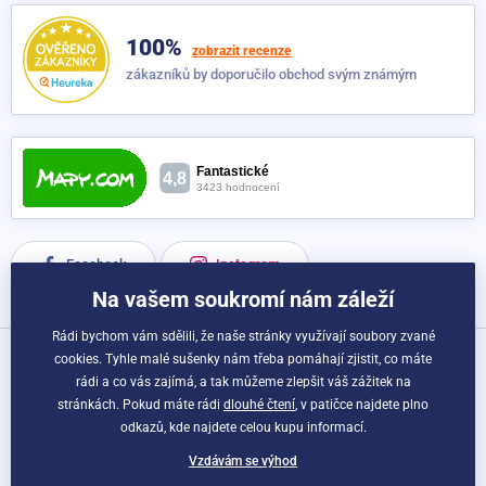
100%
zobrazit recenze
zákazníků by doporučilo obchod svým známým
Facebook
Instagram
Na vašem soukromí nám záleží
Rádi bychom vám sdělili, že naše stránky využívají soubory zvané
cookies. Tyhle malé sušenky nám třeba pomáhají zjistit, co máte
Možnosti dopravy a platby:
rádi a co vás zajímá, a tak můžeme zlepšit váš zážitek na
stránkách. Pokud máte rádi
dlouhé čtení
, v patičce najdete plno
odkazů, kde najdete celou kupu informací.
Vzdávám se výhod