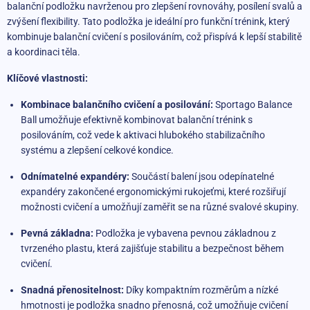
balanční podložku navrženou pro zlepšení rovnováhy, posílení svalů a
zvýšení flexibility.
Tato podložka je ideální pro funkční trénink, který
kombinuje balanční cvičení s posilováním, což přispívá k lepší stabilitě
a koordinaci těla.
Klíčové vlastnosti:
Kombinace balančního cvičení a posilování:
Sportago Balance
Ball umožňuje efektivně kombinovat balanční trénink s
posilováním, což vede k aktivaci hlubokého stabilizačního
systému a zlepšení celkové kondice.
Odnímatelné expandéry:
Součástí balení jsou odepínatelné
expandéry zakončené ergonomickými rukojeťmi, které rozšiřují
možnosti cvičení a umožňují zaměřit se na různé svalové skupiny.
Pevná základna:
Podložka je vybavena pevnou základnou z
tvrzeného plastu, která zajišťuje stabilitu a bezpečnost během
cvičení.
Snadná přenositelnost:
Díky kompaktním rozměrům a nízké
hmotnosti je podložka snadno přenosná, což umožňuje cvičení