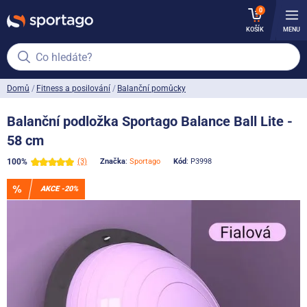
0
KOŠÍK
MENU
Co hledáte?
Domů
Fitness a posilování
Balanční pomůcky
Balanční podložka Sportago Balance Ball Lite -
58 cm
100%
(3)
Značka
:
Sportago
Kód
: P3998
AKCE -20%