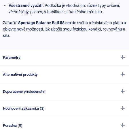
Všestranné využití:
Podložka je vhodná pro různé typy cvičení,
včetně jógy, pilates, rehabilitace a funkčního tréninku.
Zařaďte
Sportago Balance Ball 58 cm
do svého tréninkového plánu a
objevte nové možnosti, jak zlepšit svou fyzickou kondici, rovnováhu a
sílu.
Parametry
Alternativní produkty
Výrobce
Sportago
Barva
fialová
,
modrá
,
růžová
,
zelená
Doporučené příslušenství
Balanční podložka Sportago Balance Ball - 60 cm fialová
Materiál
PVC
Skladem
1 690 Kč
Hodnocení zákazníků (3)
1 499 Kč
Materiál základny
tvrzený plast
Balanční prkno Sportago SwayBoard
Skladem
1 690 Kč
Průměr
58 cm
Balanční podložka Sportago FitSit 500, modrá
Poradna (0)
990 Kč