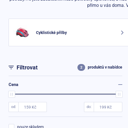
přímo u vás doma. 
Cyklistické přilby
Filtrovat
produktů
v nabídce
2
Cena
od
do
pouze skladem