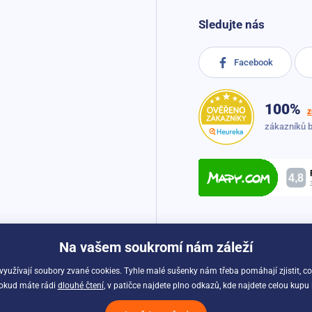
Sledujte nás
Facebook
100%
z
zákazníků 
Na vašem soukromí nám záleží
 využívají soubory zvané cookies. Tyhle malé sušenky nám třeba pomáhají zjistit, c
Pokud máte rádi
dlouhé čtení
, v patičce najdete plno odkazů, kde najdete celou kupu
Možnosti dopravy a platby: