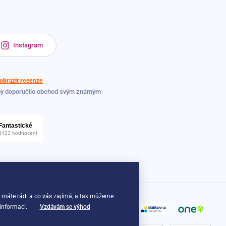
Instagram
obrazit recenze
by doporučilo obchod svým známým
o máte rádi a co vás zajímá, a tak můžeme
 informací.
Vzdávám se výhod