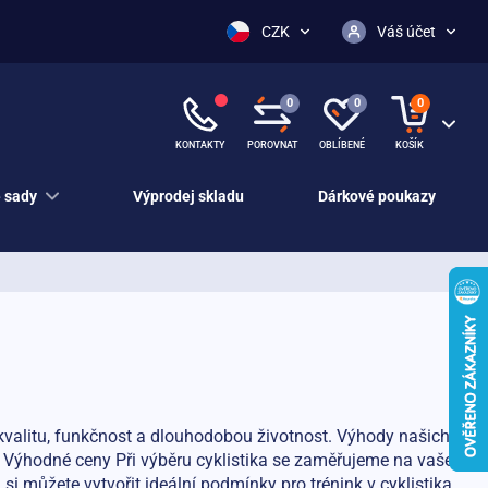
CZK
Váš účet
0
0
0
KONTAKTY
POROVNAT
OBLÍBENÉ
KOŠÍK
 sady
Výprodej skladu
Dárkové poukazy
a kvalitu, funkčnost a dlouhodobou životnost. Výhody našich
 • Výhodné ceny Při výběru cyklistika se zaměřujeme na vaše
si můžete vytvořit ideální podmínky pro trénink v cyklistika