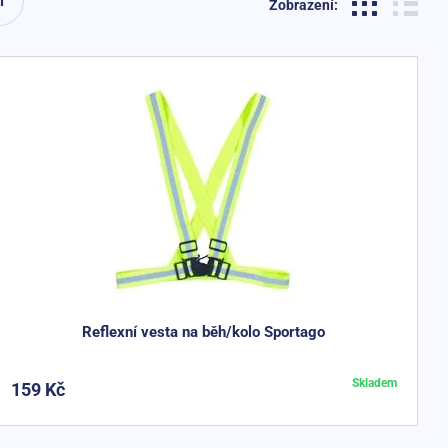
í
Zobrazení:
Reflexní vesta na běh/kolo Sportago
Skladem
159 Kč
Do košíku