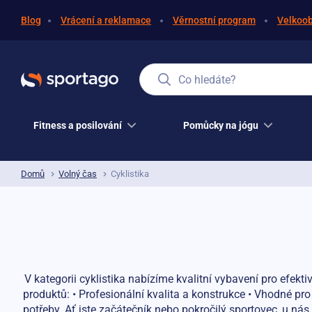
Blog
Vrácení a reklamace
Věrnostní program
Velkoo
Co hledáte?
Fitness a posilování
Pomůcky na jógu
Domů
Volný čas
Cyklistika
V kategorii cyklistika nabízíme kvalitní vybavení pro efekt
produktů: • Profesionální kvalita a konstrukce • Vhodné pr
potřeby. Ať jste začátečník nebo pokročilý sportovec, u nás