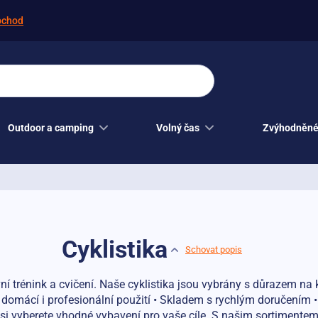
bchod
Outdoor a camping
Volný čas
Zvýhodněné
Cyklistika
Schovat popis
ivní trénink a cvičení. Naše cyklistika jsou vybrány s důrazem n
o domácí i profesionální použití • Skladem s rychlým doručením
 si vyberete vhodné vybavení pro vaše cíle. S našim sortimentem 