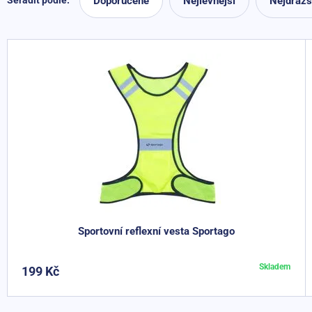
Doporučené
Nejlevnější
Nejdražš
Seřadit podle:
Sportovní reflexní vesta Sportago
Skladem
199 Kč
Do košíku