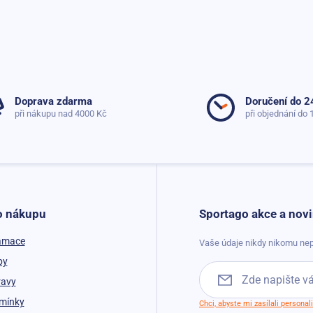
Doprava zdarma
Doručení do 2
při nákupu nad 4000 Kč
při objednání do 
o nákupu
Sportago akce a novi
lamace
Vaše údaje nikdy nikomu nep
by
ravy
mínky
Chci, abyste mi zasílali persona