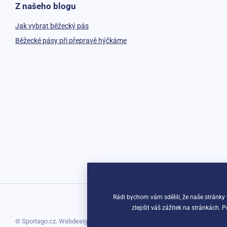
Z našeho blogu
Jak vybrat běžecký pás
Běžecké pásy při přepravě hýčkáme
Rádi bychom vám sdělili, že naše stránky
zlepšit váš zážitek na stránkách. 
© Sportago.cz. Webdesign
Litvanyi.sk
| E-shop vytvořila
simplia.cz