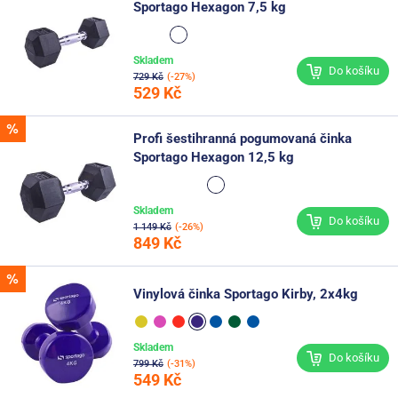
Sportago Hexagon 7,5 kg
Skladem
Do košíku
729 Kč
(-27%)
529 Kč
Profi šestihranná pogumovaná činka
Sportago Hexagon 12,5 kg
Skladem
Do košíku
1 149 Kč
(-26%)
849 Kč
Vinylová činka Sportago Kirby, 2x4kg
Skladem
Do košíku
799 Kč
(-31%)
549 Kč