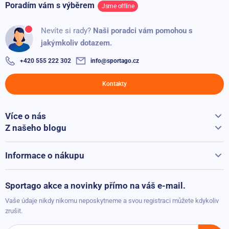
Poradím vám s výběrem
Jsme offline
Nevíte si rady?
Naši poradci vám pomohou s
jakýmkoliv dotazem.
+420 555 222 302
info@sportago.cz
Kontakty
Více o nás
Vše o Sportago
Z našeho blogu
Jak vybrat běžecký pás
Kontakty
Běžecké pásy při přepravě hýčkáme
Informace o nákupu
Vrácení a reklamace
Možnosti platby
Sportago akce a novinky přímo na váš e-mail.
Možnosti dopravy
Vaše údaje nikdy nikomu neposkytneme a svou registraci můžete kdykoliv
Obchodní podmínky
zrušit.