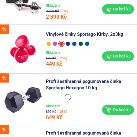
Skladem
Do košíku
2 590 Kč
(-8%)
2 390 Kč
Vinylové činky Sportago Kirby, 2x3kg
Skladem
Do košíku
599 Kč
(-25%)
449 Kč
Profi šestihranná pogumovaná činka
Sportago Hexagon 10 kg
Skladem
Do košíku
899 Kč
(-28%)
649 Kč
Profi šestihranná pogumovaná činka