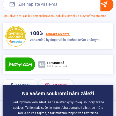
Chci, abyste mi zasílali personalizovanou nabídku, novinky a slevy přímo pro mne
100%
zobrazit recenze
zákazníků by doporučilo obchod svým známým
Facebook
Instagram
Na vašem soukromí nám záleží
Rádi bychom vám sdělili, že naše stránky využívají soubory zvané
cookies. Tyhle malé sušenky nám třeba pomáhají zjistit, co máte
Možnosti dopravy a platby:
rádi a co vás zajímá, a tak můžeme zlepšit váš zážitek na