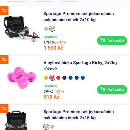
Sportago Premium set jednoručních
nakládacích činek 2x10 kg
Skladem
Do košíku
1 790 Kč
(-11%)
1 590 Kč
Vinylová činka Sportago Kirby, 2x2kg
růžové
Skladem
Do košíku
399 Kč
(-20%)
319 Kč
Sportago Premium set jednoručních
nakládacích činek 2x15 kg