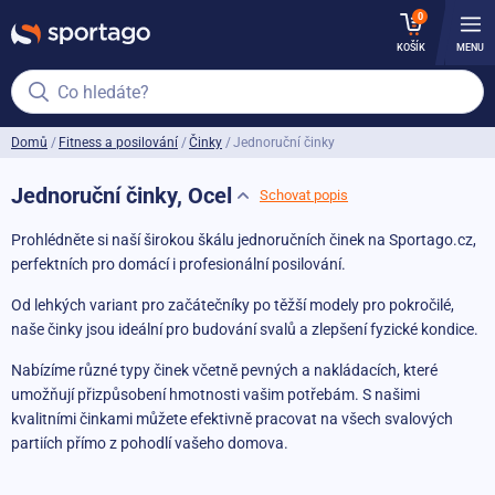
0
KOŠÍK
MENU
Co hledáte?
Domů
Fitness a posilování
Činky
Jednoruční činky
Jednoruční činky, Ocel
Schovat popis
Prohlédněte si naší širokou škálu jednoručních činek na Sportago.cz,
perfektních pro domácí i profesionální posilování.
Od lehkých variant pro začátečníky po těžší modely pro pokročilé,
naše činky jsou ideální pro budování svalů a zlepšení fyzické kondice.
Nabízíme různé typy činek včetně pevných a nakládacích, které
umožňují přizpůsobení hmotnosti vašim potřebám. S našimi
kvalitními činkami můžete efektivně pracovat na všech svalových
partiích přímo z pohodlí vašeho domova.