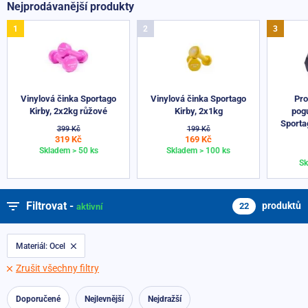
Nejprodávanější produkty
Vinylová činka Sportago
Vinylová činka Sportago
Pro
Kirby, 2x2kg růžové
Kirby, 2x1kg
pog
Sporta
399 Kč
199 Kč
319 Kč
169 Kč
Skladem > 50 ks
Skladem > 100 ks
Sk
Filtrovat
-
produktů
22
aktivní
Materiál: Ocel
Zrušit všechny filtry
Doporučené
Nejlevnější
Nejdražší