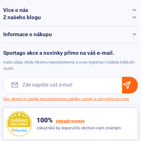
Více o nás
Vše o Sportago
Z našeho blogu
Jak vybrat běžecký pás
Kontakty
Běžecké pásy při přepravě hýčkáme
Informace o nákupu
Vrácení a reklamace
Možnosti platby
Sportago akce a novinky přímo na váš e-mail.
Možnosti dopravy
Vaše údaje nikdy nikomu neposkytneme a svou registraci můžete kdykoliv
Obchodní podmínky
zrušit.
Chci, abyste mi zasílali personalizovanou nabídku, novinky a slevy přímo pro mne
100%
zobrazit recenze
zákazníků by doporučilo obchod svým známým