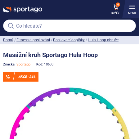
0
KOŠÍK
MENU
Co hledáte?
Domů
Fitness a posilování
Posilovací doplňky
Hula Hoop obruče
Masážní kruh Sportago Hula Hoop
Značka
:
Sportago
Kód
: 10630
AKCE -24%