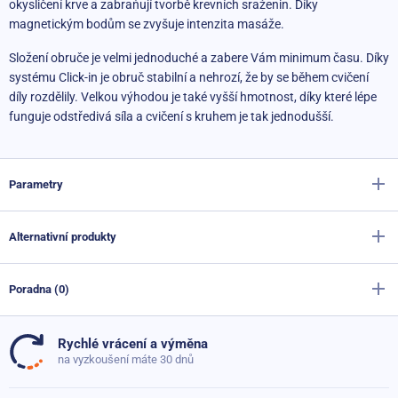
okysličení krve a zabraňují tvorbě krevních sraženin. Díky
magnetickým bodům se zvyšuje intenzita masáže.
Složení obruče je velmi jednoduché a zabere Vám minimum času. Díky
systému Click-in je obruč stabilní a nehrozí, že by se během cvičení
díly rozdělily. Velkou výhodou je také vyšší hmotnost, díky které lépe
funguje odstředivá síla a cvičení s kruhem je tak jednodušší.
Parametry
Alternativní produkty
Výrobce
Sportago
Barva
fialová
,
růžová
,
tyrkysová
,
více barev
,
žlutá
Poradna (0)
Masážní dvojmíček Sportago Devo
Materiál
Magnet
,
Plast
179 Kč
Skladem
Rychlé vrácení a výměna
Průměr
90 cm
Dosud nebyly přidány žádné otázky. Ptejte se nás, rádi
na vyzkoušení máte 30 dnů
Masážní šestihranný míček Sportago Tiny
poradíme
Hmotnost
1.47 kg
79 Kč
Skladem