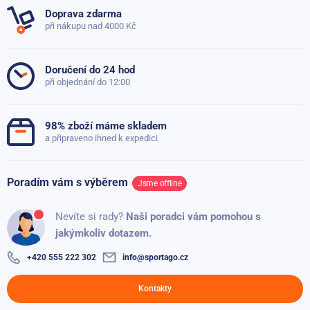
Doprava zdarma
Velikost
Univerzální
při nákupu nad 4000 Kč
Položit dotaz
Průměr tyče
3 cm
Doručení do 24 hod
při objednání do 12:00
98% zboží máme skladem
a připraveno ihned k expedici
Poradím vám s výběrem
Jsme offline
Nevíte si rady?
Naši poradci vám pomohou s
jakýmkoliv dotazem.
+420 555 222 302
info@sportago.cz
Kontakty