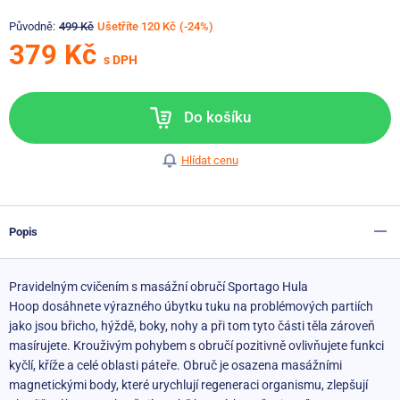
Původně:
499 Kč
Ušetříte 120 Kč
(-24%)
379 Kč
s DPH
Do košíku
Hlídat cenu
Popis
Pravidelným cvičením s masážní obručí Sportago Hula
Hoop
dosáhnete výrazného úbytku tuku na problémových partiích
jako jsou břicho, hýždě, boky, nohy a při tom tyto části těla zároveň
masírujete. Krouživým pohybem s obručí pozitivně ovlivňujete funkci
kyčlí, kříže a celé oblasti páteře. Obruč je osazena masážními
magnetickými body, které urychlují regeneraci organismu, zlepšují