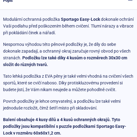
Popis
Modulární ochranná podložka
Sportago Easy-Lock
dokonale ochrání
Vaši podlahu před poškozením během cvičení. Tlumí nárazy a vibrace
při pokládání činek a nářadí.
Nespornou výhodou této pěnové podložky je, že díly do sebe
dokonale zapadají, a ochranný okraj zaručuje rovný obvod po všech
stranách.
Podložku lze také díky 4 kusům o rozměrech 30x30 cm
složit do různých tvarů.
Tato lehká podložka z EVA pěny je také velmi vhodná na cvičení všech
sportů, které se cvičí naboso. Díky protiskluzovému provedení si
budete jistí, že Vám nikam neujede a můžete pohodlně cvičit.
Povrch podložky je lehce omyvatelný, a podložku lze také velmi
jednoduše rozložit, čímž šetří místo při skladování.
Balení obsahuje 4 kusy dílů a 4 kusů ochranných okrajů. Tyto
podložky jsou kompatibilní s puzzle podložkami Sportago Easy-
Lock
v rozměru 60x60x1,2 cm.