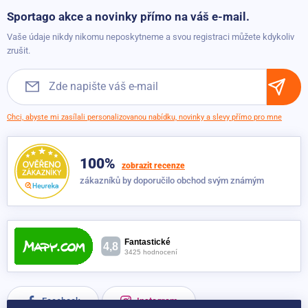
fialová
Možnosti platby
Sportago akce a novinky přímo na váš e-mail.
Skladem
599 Kč
Možnosti dopravy
Vaše údaje nikdy nikomu neposkytneme a svou registraci můžete kdykoliv
299 Kč
Obchodní podmínky
zrušit.
Puzzle podložka Sportago Easy-Lock 60x60x1,2 cm, 4 ks,
tmavě modrá
Skladem
599 Kč
299 Kč
Chci, abyste mi zasílali personalizovanou nabídku, novinky a slevy přímo pro mne
Puzzle podložka Sportago Easy-Lock 60x60x1,2 cm, 4 ks,
100%
bílá
zobrazit recenze
zákazníků by doporučilo obchod svým známým
Skladem
599 Kč
299 Kč
Puzzle podložka Sportago Easy-Lock 60x60x1,2 cm, 4 ks,
béžová
Dočasně nedostupné
599 Kč
299 Kč
Facebook
Instagram