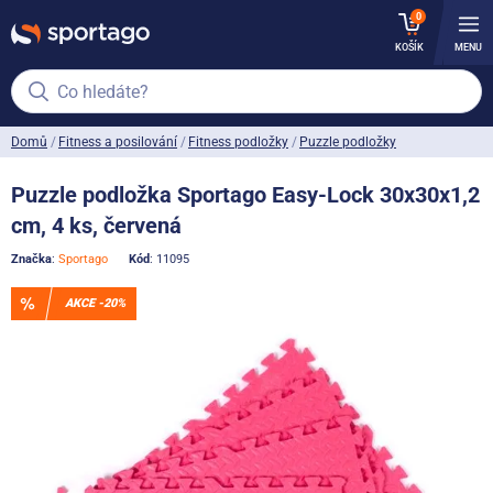
0
KOŠÍK
MENU
Co hledáte?
Domů
Fitness a posilování
Fitness podložky
Puzzle podložky
Puzzle podložka Sportago Easy-Lock 30x30x1,2
cm, 4 ks, červená
Značka
:
Sportago
Kód
: 11095
AKCE -20%