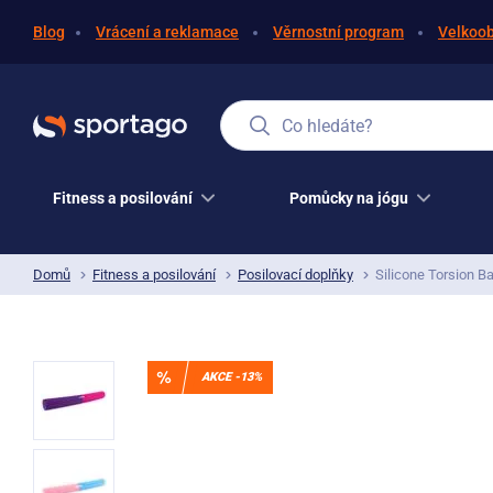
Blog
Vrácení a reklamace
Věrnostní program
Velkoo
Co hledáte?
Fitness a posilování
Pomůcky na jógu
Domů
Fitness a posilování
Posilovací doplňky
Silicone Torsion B
AKCE -13%