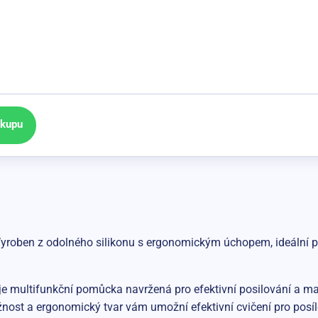
ákupu
Vyroben z odolného silikonu s ergonomickým úchopem, ideální pr
je multifunkční pomůcka navržená pro efektivní posilování a mas
ružnost a ergonomický tvar vám umožní efektivní cvičení pro posí