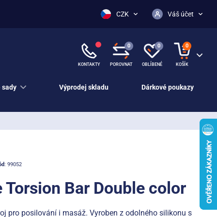
CZK
Váš účet
0
0
0
KONTAKTY
POROVNAT
OBLÍBENÉ
KOŠÍK
 sady
Výprodej skladu
Dárkové poukazy
ód
: 99052
e Torsion Bar Double color
oj pro posilování i masáž. Vyroben z odolného silikonu s