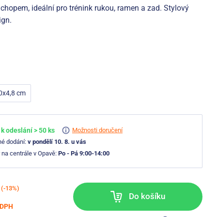
hopem, ideální pro trénink rukou, ramen a zad. Stylový
ign.
0x4,8 cm
k odeslání > 50 ks
Možnosti doručení
né dodání:
v pondělí 10. 8. u vás
 na centrále v Opavě:
Po - Pá 9:00-14:00
(-13%)
Do košíku
 DPH