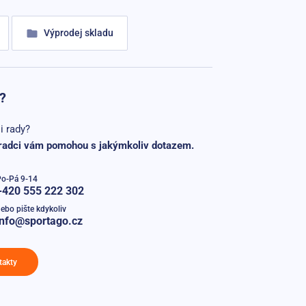
Výprodej skladu
?
i rady?
radci vám pomohou s jakýmkoliv dotazem.
Po-Pá 9-14
+420 555 222 302
ebo pište kdykoliv
info@sportago.cz
takty