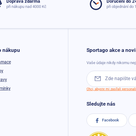
Doprava zdarma
Doručení do 2
při nákupu nad 4000 Kč
při objednání do 
o nákupu
Sportago akce a novi
lamace
Vaše údaje nikdy nikomu nep
by
ravy
mínky
Chci, abyste mi zasílali persona
Sledujte nás
Facebook