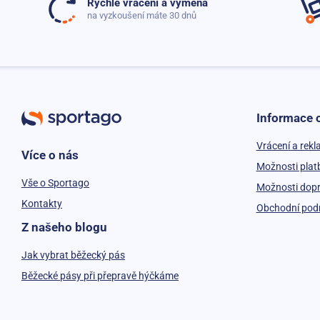
Rychlé vrácení a výměna
na vyzkoušení máte 30 dnů
Informace 
Vrácení a rek
Více o nás
Možnosti plat
Vše o Sportago
Možnosti dop
Kontakty
Obchodní pod
Z našeho blogu
Jak vybrat běžecký pás
Běžecké pásy při přepravě hýčkáme