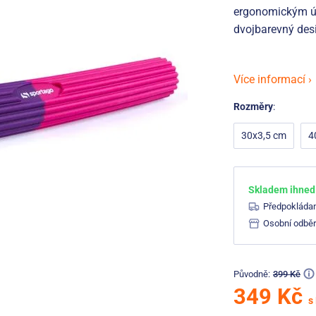
ergonomickým úc
dvojbarevný des
Více informací ›
Rozměry
:
30x3,5 cm
4
Skladem ihned 
Předpokláda
Osobní odběr
Původně:
399 Kč
349 Kč
s