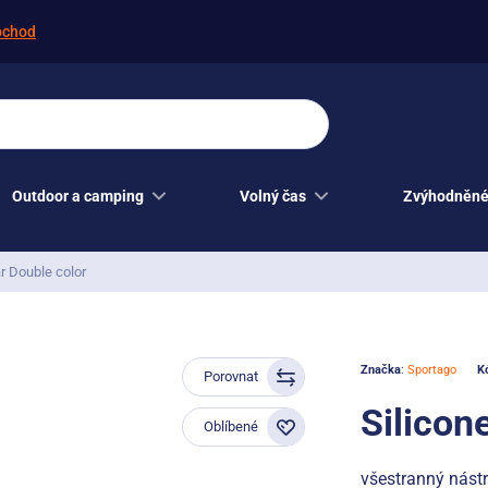
bchod
Outdoor a camping
Volný čas
Zvýhodněné
ar Double color
Značka
:
Sportago
K
Porovnat
Silicon
Oblíbené
všestranný nástr