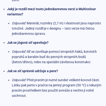
zemí.
Jaký je rozdíl mezi touto jednobarevnou verzí a Multicolour
variantou?
Odpověď:
Materiál, rozměry (2,7 m) i vlastnosti jsou naprosto
totožné. Jediný rozdíl je v designu – tato verze má čistou
jednobarevnou úpravu.
Jak se jógová síť upevňuje?
Odpověď:
Síť se zavěšuje pomocí stropních háků, kotvících
popruhů a karabin buď do pevných stropních bodů
(beton/dřevo), nebo na speciální závěsnou konstrukci.
Jak se síť správně udržuje a pere?
Odpověď:
Před praním je nutné sundat veškeré kovové části.
Látku pak perte v pračce na jemný program (30 °C) s tekutým
pracím prostředkem bez použití aviváže a nechte ji volně
uschnout.