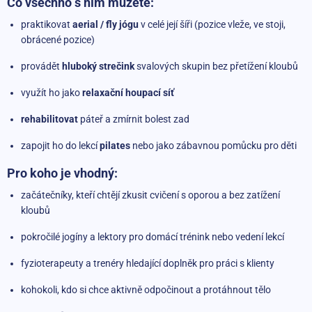
Co všechno s ním můžete:
praktikovat
aerial / fly jógu
v celé její šíři (pozice vleže, ve stoji,
obrácené pozice)
provádět
hluboký strečink
svalových skupin bez přetížení kloubů
využít ho jako
relaxační houpací síť
rehabilitovat
páteř a zmírnit bolest zad
zapojit ho do lekcí
pilates
nebo jako zábavnou pomůcku pro děti
Pro koho je vhodný:
začátečníky, kteří chtějí zkusit cvičení s oporou a bez zatížení
kloubů
pokročilé jogíny a lektory pro domácí trénink nebo vedení lekcí
fyzioterapeuty a trenéry hledající doplněk pro práci s klienty
kohokoli, kdo si chce aktivně odpočinout a protáhnout tělo