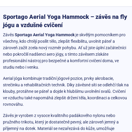
Sportago Aerial Yoga Hammock – závěs na fly
jógu a vzdušné cvičení
Závěs
Sportago Aerial Yoga Hammock
je skvělým pomocníkem pro
všechny, kdo chtějí posílit tělo, zlepšit flexibilitu, uvolnit páteř a
zároveň zažít zcela nový rozměr pohybu. Ať už jste úplní začátečníci
nebo pokročilí nadšenci aero jógy, s tímto závěsem získáte
profesionální nástroj pro bezpečné a komfortní cvičení doma, ve
studiu nebo i venku.
Aerial jóga kombinuje tradiční jógové pozice, prvky akrobacie,
strečinku a rehabilitačních technik. Díky závěsné síti se odlehčí tlak na
klouby, protáhne se páteř a dojde k hlubšímu uvolnění svalů. Cvičení
ve vzduchu také napomáhá zlepšit držení těla, koordinaci a celkovou
rovnováhu.
Závěs je vyroben z vysoce kvalitního padákového nylonu nebo
pružného trikotu, který je dostatečně pevný, ale zároveň jemný a
příjemný na dotek. Materiál se nezařezává do kůže, umožňuje