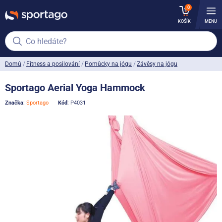
0
KOŠÍK
MENU
Co hledáte?
Domů
Fitness a posilování
Pomůcky na jógu
Závěsy na jógu
Sportago Aerial Yoga Hammock
Značka
:
Sportago
Kód
: P4031