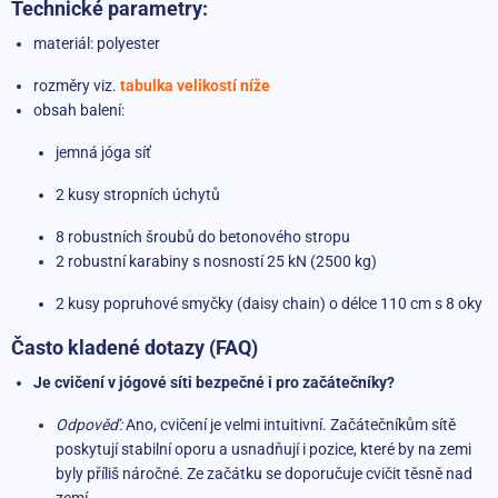
Technické parametry:
materiál: polyester
rozměry viz.
tabulka velikostí níže
obsah balení:
jemná jóga síť
2 kusy stropních úchytů
8 robustních šroubů do betonového stropu
2 robustní karabiny s nosností 25 kN (2500 kg)
2 kusy popruhové smyčky (daisy chain) o délce 110 cm s 8 oky
Často kladené dotazy (FAQ)
Je cvičení v jógové síti bezpečné i pro začátečníky?
Odpověď:
Ano, cvičení je velmi intuitivní. Začátečníkům sítě
poskytují stabilní oporu a usnadňují i pozice, které by na zemi
byly příliš náročné. Ze začátku se doporučuje cvičit těsně nad