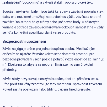
„zahnízdění“ (cocooning) a vytváří stabilní oporu pro celé tělo.
Součástí některých balení jsou také karabiny a závěsné popruhy (tzv.
daisy chains), které umožňují nastavitelnou výšku závěsu a snadné
zavěšení na stropní háky, trámy nebo jiné pevné body. U některých
variant je potřeba zavěšovací hardware dokoupit samostatně – vždy
se řiďte konkrétní specifikací dané verze produktu.
Bezpečnostní upozornění
Závěs na jógu je určen pro jednu dospělou osobu. Před každým
cvičením se ujistěte, že máte kolem sebe dostatek prostoru pro
bezpečné provádění všech pozic a pohybů (vzdálenost od zdi min 1,2
m). Dbejte na to, abyste se neporanili nárazem o zem či okolní
předměty.
Závěs nikdy nevystavujte ostrým hranám, ohni ani přímému teplu.
Před použitím vždy zkontrolujte stav materiálu i správnost zavěšení.
Pokud zjistíte poškození nebo trhlinu, cvičení ihned přerušte.