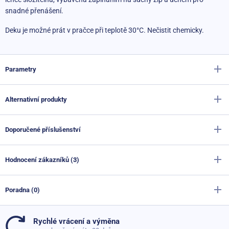
snadné přenášení.
Deku je možné prát v pračce při teplotě 30°C. Nečistit chemicky.
Parametry
Alternativní produkty
Výrobce
Sportago
Barva
zelená
Doporučené příslušenství
Sportago Forest pikniková deka 200x200 cm, modrá
Rozměr po složení
35 x 27 x 12 cm
Skladem
599 Kč
Hodnocení zákazníků (3)
399 Kč
Délka
180 cm
Balanční prkno Sportago SwayBoard
Skladem
1 690 Kč
Šířka
180 cm
Sportago Rainbow pikniková deka 200x200 cm
Poradna (0)
990 Kč
Skladem
100%
599 Kč
Hmotnost
0.8 kg
399 Kč
Sportago Marbella houpací síť 200x150cm, pro dvě osoby
Rychlé vrácení a výměna