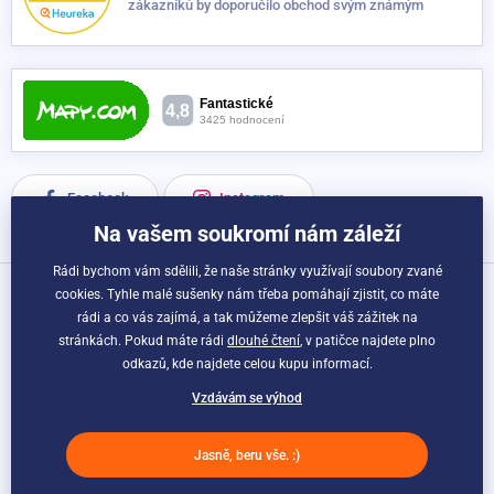
zákazníků by doporučilo obchod svým známým
Facebook
Instagram
Na vašem soukromí nám záleží
Rádi bychom vám sdělili, že naše stránky využívají soubory zvané
cookies. Tyhle malé sušenky nám třeba pomáhají zjistit, co máte
Možnosti dopravy a platby:
rádi a co vás zajímá, a tak můžeme zlepšit váš zážitek na
stránkách. Pokud máte rádi
dlouhé čtení
, v patičce najdete plno
odkazů, kde najdete celou kupu informací.
Vzdávám se výhod
Jasně, beru vše. :)
© Sportago.cz. Webdesign
Litvanyi.sk
| E-shop vytvořila
simplia.cz