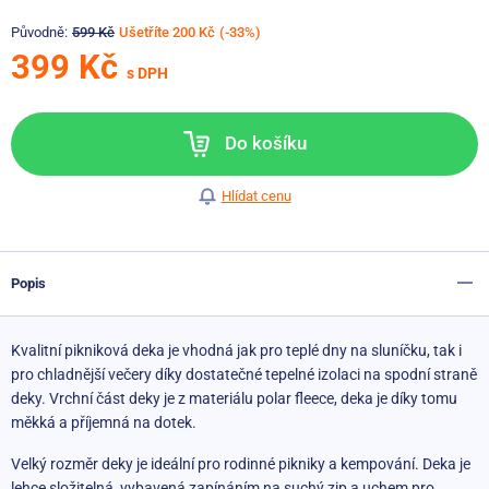
Původně:
599 Kč
Ušetříte 200 Kč
(-33%)
399 Kč
s DPH
Do košíku
Hlídat cenu
Popis
Kvalitní pikniková deka je vhodná jak pro teplé dny na sluníčku, tak i
pro chladnější večery díky dostatečné tepelné izolaci na spodní straně
deky. Vrchní část deky je z materiálu polar fleece, deka je díky tomu
měkká a příjemná na dotek.
Velký rozměr deky je ideální pro rodinné pikniky a kempování. Deka je
lehce složitelná, vybavená zapínáním na suchý zip a uchem pro