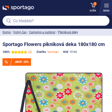
0
KOŠÍK
MENU
Co hledáte?
Domů
Volný čas
Camping a outdoor
Piknikové deky
Sportago Flowers pikniková deka 180x180 cm
100%
(3)
Značka
:
Sportago
Kód
: 10166
AKCE -33%