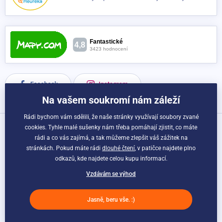
Facebook
Instagram
Na vašem soukromí nám záleží
Rádi bychom vám sdělili, že naše stránky využívají soubory zvané
cookies. Tyhle malé sušenky nám třeba pomáhají zjistit, co máte
Možnosti dopravy a platby:
rádi a co vás zajímá, a tak můžeme zlepšit váš zážitek na
stránkách. Pokud máte rádi
dlouhé čtení
, v patičce najdete plno
odkazů, kde najdete celou kupu informací.
Vzdávám se výhod
Jasně, beru vše. :)
© Sportago.cz. Webdesign
Litvanyi.sk
| E-shop vytvořila
simplia.cz