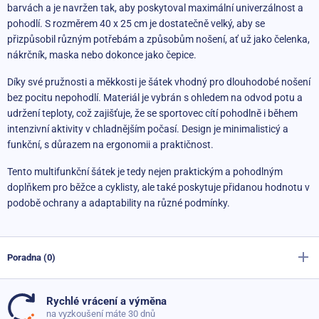
barvách a je navržen tak, aby poskytoval maximální univerzálnost a
pohodlí. S rozměrem 40 x 25 cm je dostatečně velký, aby se
přizpůsobil různým potřebám a způsobům nošení, ať už jako čelenka,
nákrčník, maska nebo dokonce jako čepice.
Díky své pružnosti a měkkosti je šátek vhodný pro dlouhodobé nošení
bez pocitu nepohodlí. Materiál je vybrán s ohledem na odvod potu a
udržení teploty, což zajišťuje, že se sportovec cítí pohodlně i během
intenzivní aktivity v chladnějším počasí. Design je minimalisticý a
funkční, s důrazem na ergonomii a praktičnost.
Tento multifunkční šátek je tedy nejen praktickým a pohodlným
doplňkem pro běžce a cyklisty, ale také poskytuje přidanou hodnotu v
podobě ochrany a adaptability na různé podmínky.
Poradna (0)
Rychlé vrácení a výměna
Dosud nebyly přidány žádné otázky. Ptejte se nás, rádi
na vyzkoušení máte 30 dnů