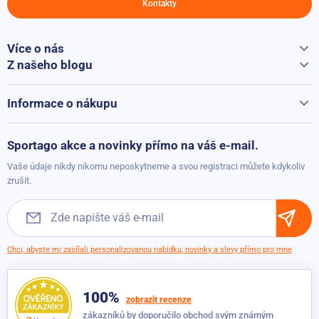
Kontakty
Více o nás
Vše o Sportago
Z našeho blogu
Jak vybrat běžecký pás
Kontakty
Běžecké pásy při přepravě hýčkáme
Informace o nákupu
Vrácení a reklamace
Možnosti platby
Sportago akce a novinky přímo na váš e-mail.
Možnosti dopravy
Vaše údaje nikdy nikomu neposkytneme a svou registraci můžete kdykoliv
Obchodní podmínky
zrušit.
Chci, abyste mi zasílali personalizovanou nabídku, novinky a slevy přímo pro mne
100%
zobrazit recenze
zákazníků by doporučilo obchod svým známým