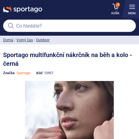
0
KOŠÍK
MENU
Co hledáte?
Domů
Volný čas
Outdoor
Sportago multifunkční nákrčník na běh a kolo -
černá
Značka
:
Sportago
Kód
: 10957