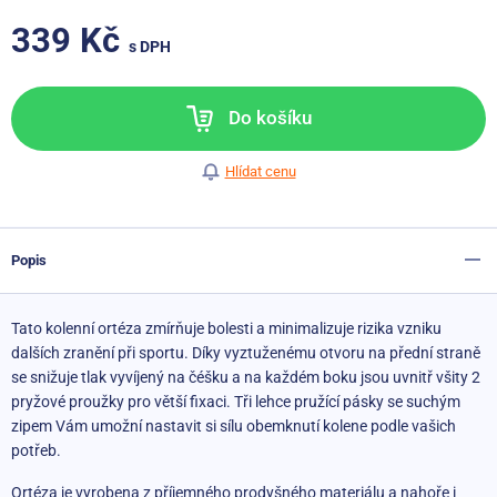
339 Kč
s DPH
Do košíku
Hlídat cenu
Popis
Tato kolenní ortéza zmírňuje bolesti a minimalizuje rizika vzniku
dalších zranění při sportu. Díky vyztuženému otvoru na přední straně
se snižuje tlak vyvíjený na čéšku a na každém boku jsou uvnitř všity 2
pryžové proužky pro větší fixaci. Tři lehce pružící pásky se suchým
zipem Vám umožní nastavit si sílu obemknutí kolene podle vašich
potřeb.
Ortéza je vyrobena z příjemného prodyšného materiálu a nahoře i