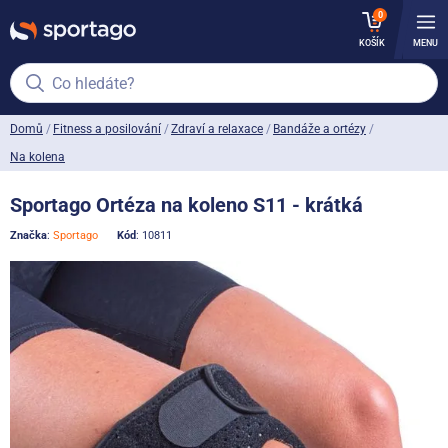
0
KOŠÍK
MENU
Co hledáte?
Domů
Fitness a posilování
Zdraví a relaxace
Bandáže a ortézy
Na kolena
Sportago Ortéza na koleno S11 - krátká
Značka
:
Sportago
Kód
: 10811