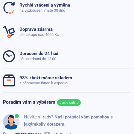
Barva
černá
Rychlé vrácení a výměna
Dosud nebyly přidány žádné otázky. Ptejte se nás, rádi
na vyzkoušení máte 30 dnů
Materiál
Lycra
,
Polyester
,
Silikon
poradíme
Výška
18 cm
Doprava zdarma
při nákupu nad 4000 Kč
Obvod
30 - 42 cm
Položit dotaz
Hmotnost
0.143 kg
Doručení do 24 hod
při objednání do 12:00
Velikost
Univerzální
Zapínání
Suchý zip
98% zboží máme skladem
Obvod od
30
a připraveno ihned k expedici
Obvod do
42
Poradím vám s výběrem
Jsme online
Míra opory
Nízká
,
Střední
Nevíte si rady?
Naši poradci vám pomohou s
jakýmkoliv dotazem.