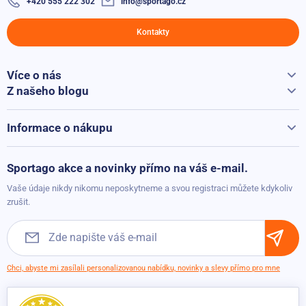
+420 555 222 302
info@sportago.cz
Kontakty
Více o nás
Vše o Sportago
Z našeho blogu
Jak vybrat běžecký pás
Kontakty
Běžecké pásy při přepravě hýčkáme
Informace o nákupu
Vrácení a reklamace
Možnosti platby
Sportago akce a novinky přímo na váš e-mail.
Možnosti dopravy
Vaše údaje nikdy nikomu neposkytneme a svou registraci můžete kdykoliv
Obchodní podmínky
zrušit.
Chci, abyste mi zasílali personalizovanou nabídku, novinky a slevy přímo pro mne