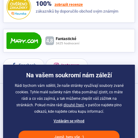
100%
zobrazit recenze
zákazníků by doporučilo obchod svým známým
Facebook
Instagram
Na vašem soukromí nám záleží
Rádi bychom vám sdělili, že naše stránky využívají soubory zvané
cookies. Tyhle malé sušenky nám třeba pomáhají zjistit, co máte
Možnosti dopravy a platby:
rádi a co vás zajímá, a tak můžeme zlepšit váš zážitek na
stránkách. Pokud máte rádi
dlouhé čtení
, v patičce najdete plno
odkazů, kde najdete celou kupu informací.
Vzdávám se výhod
Jasně, beru vše. :)