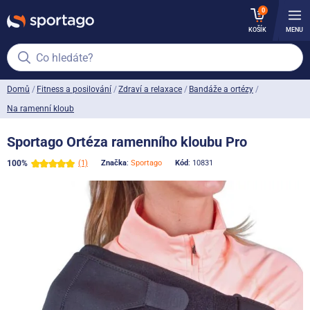
0
KOŠÍK
MENU
Co hledáte?
Domů
Fitness a posilování
Zdraví a relaxace
Bandáže a ortézy
Na ramenní kloub
Sportago Ortéza ramenního kloubu Pro
100%
(1)
Značka
:
Sportago
Kód
: 10831