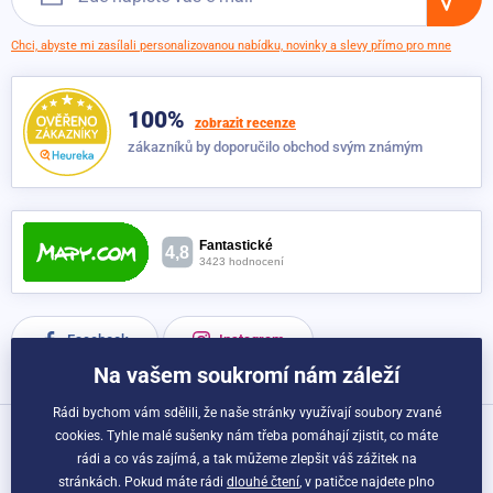
Chci, abyste mi zasílali personalizovanou nabídku, novinky a slevy přímo pro mne
100%
zobrazit recenze
zákazníků by doporučilo obchod svým známým
Facebook
Instagram
Na vašem soukromí nám záleží
Rádi bychom vám sdělili, že naše stránky využívají soubory zvané
cookies. Tyhle malé sušenky nám třeba pomáhají zjistit, co máte
Možnosti dopravy a platby:
rádi a co vás zajímá, a tak můžeme zlepšit váš zážitek na
stránkách. Pokud máte rádi
dlouhé čtení
, v patičce najdete plno