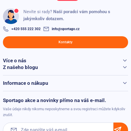
Ověřený zákazník
100%
Maximální obvod paže: 44 cm
Nevíte si rady?
Naši poradci vám pomohou s
Délka utahovacího pásku: 80 cm
jakýmkoliv dotazem.
Přidáno: 19.04.2026
+420 555 222 302
info@sportago.cz
Velikost XXL
Kontakty
Výška: 31 cm
Šířka: 23 cm
Více o nás
Vše o Sportago
Z našeho blogu
Obvod: 126 cm (měřeno od ramene k protilehlému podpaží a přes
Jak vybrat běžecký pás
Kontakty
záda zpět na rameno)
Běžecké pásy při přepravě hýčkáme
Informace o nákupu
Maximální obvod paže: 48 cm
Vrácení a reklamace
Možnosti platby
Délka utahovacího pásku: 88 cm
Sportago akce a novinky přímo na váš e-mail.
Možnosti dopravy
Vaše údaje nikdy nikomu neposkytneme a svou registraci můžete kdykoliv
Obchodní podmínky
zrušit.