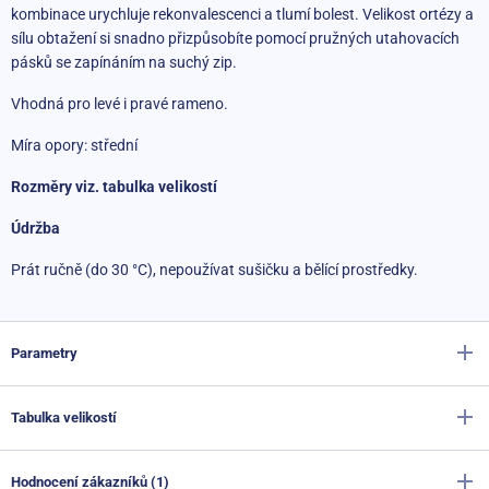
kombinace urychluje rekonvalescenci a tlumí bolest. Velikost ortézy a
sílu obtažení si snadno přizpůsobíte pomocí pružných utahovacích
pásků se zapínáním na suchý zip.
Vhodná pro levé i pravé rameno.
Míra opory: střední
Rozměry viz. tabulka velikostí
Údržba
Prát ručně (do 30 °C), nepoužívat sušičku a bělící prostředky.
Parametry
Tabulka velikostí
Výrobce
Sportago
Barva
černá
Hodnocení zákazníků (1)
Velikost L