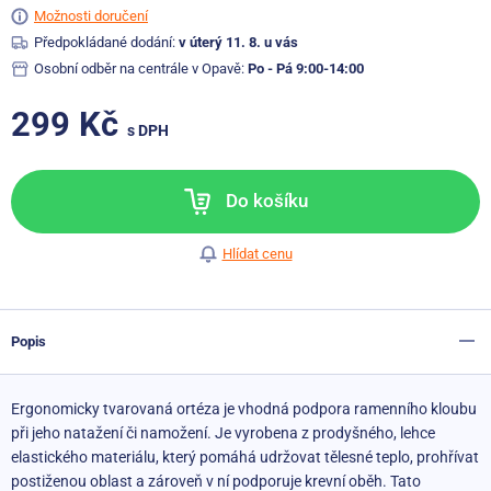
Možnosti doručení
Předpokládané dodání:
v úterý 11. 8. u vás
Osobní odběr na centrále v Opavě:
Po - Pá 9:00-14:00
299 Kč
s DPH
Do košíku
Hlídat cenu
Popis
Ergonomicky tvarovaná ortéza je vhodná podpora ramenního kloubu
při jeho natažení či namožení. Je vyrobena z prodyšného, lehce
elastického materiálu, který pomáhá udržovat tělesné teplo, prohřívat
postiženou oblast a zároveň v ní podporuje krevní oběh. Tato