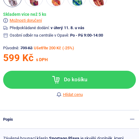
Skladem více než 5 ks
Možnosti doručení
Předpokládané dodání:
v úterý 11. 8. u vás
Osobní odběr na centrále v Opavě:
Po - Pá 9:00-14:00
Původně:
799 Kč
Ušetříte 200 Kč
(-25%)
599 Kč
s DPH
Do košíku
Hlídat cenu
Popis
Závěsné houpací křeslo
Sportago Playa
je skvělý doplněk, který