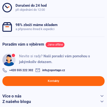
4
1x
Doručení do 24 hod
při objednání do 12:00
3
0x
2
0x
98% zboží máme skladem
1
0x
a připraveno ihned k expedici
Poradím vám s výběrem
Jsme offline
Ověřený zákazník
80%
Nevíte si rady?
Naši poradci vám pomohou s
jakýmkoliv dotazem.
Přidáno: 09.05.2026
+420 555 222 302
info@sportago.cz
Kontakty
Více o nás
Vše o Sportago
Z našeho blogu
Jak vybrat běžecký pás