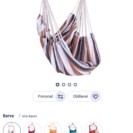
Porovnat
Oblíbené
/
Barva
více barev