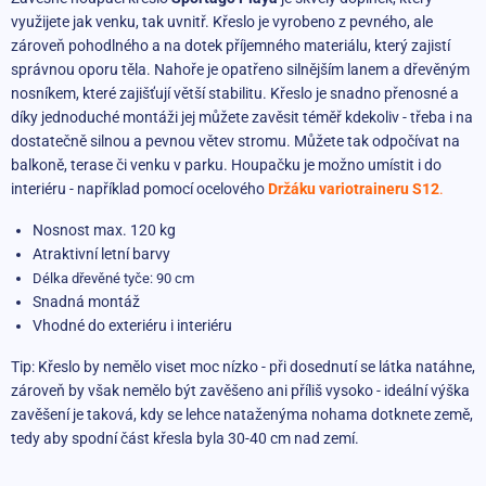
využijete jak venku, tak uvnitř. Křeslo je vyrobeno z pevného, ale
zároveň pohodlného a na dotek příjemného materiálu, který zajistí
správnou oporu těla. Nahoře je opatřeno silnějším lanem a dřevěným
nosníkem, které zajišťují větší stabilitu. Křeslo je snadno přenosné a
díky jednoduché montáži jej můžete zavěsit téměř kdekoliv - třeba i na
dostatečně silnou a pevnou větev stromu. Můžete tak odpočívat na
balkoně, terase či venku v parku. Houpačku je možno umístit i do
interiéru - například pomocí ocelového
Držáku variotraineru S12
.
Nosnost max. 120 kg
Atraktivní letní barvy
Délka dřevěné tyče: 90 cm
Snadná montáž
Vhodné do exteriéru i interiéru
Tip: Křeslo by nemělo viset moc nízko - při dosednutí se látka natáhne,
zároveň by však nemělo být zavěšeno ani příliš vysoko - ideální výška
zavěšení je taková, kdy se lehce nataženýma nohama dotknete země,
tedy aby spodní část křesla byla 30-40 cm nad zemí.