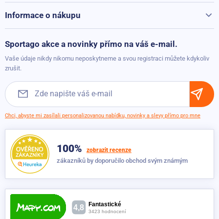
Kontakty
Běžecké pásy při přepravě hýčkáme
Informace o nákupu
Vrácení a reklamace
Možnosti platby
Sportago akce a novinky přímo na váš e-mail.
Možnosti dopravy
Vaše údaje nikdy nikomu neposkytneme a svou registraci můžete kdykoliv
Obchodní podmínky
zrušit.
Chci, abyste mi zasílali personalizovanou nabídku, novinky a slevy přímo pro mne
100%
zobrazit recenze
zákazníků by doporučilo obchod svým známým