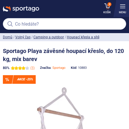
0
KOŠÍK
MENU
Co hledáte?
Domů
Volný čas
Camping a outdoor
Houpací křesla a sítě
Sportago Playa závěsné houpací křeslo, do 120
kg, mix barev
80%
(1)
Značka
:
Sportago
Kód
: 10883
AKCE -25%