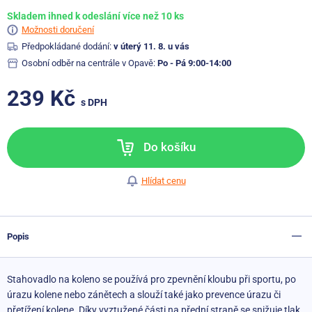
Skladem ihned k odeslání více než 10 ks
Možnosti doručení
Předpokládané dodání:
v úterý 11. 8. u vás
Osobní odběr na centrále v Opavě:
Po - Pá 9:00-14:00
239 Kč
s DPH
Do košíku
Hlídat cenu
Popis
Stahovadlo na koleno se používá pro zpevnění kloubu při sportu, po
úrazu kolene nebo zánětech a slouží také jako prevence úrazu či
přetížení kolene. Díky vyztužené části na přední straně se snižuje tlak