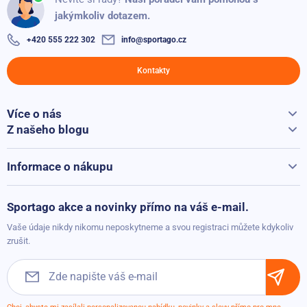
jakýmkoliv dotazem.
+420 555 222 302
info@sportago.cz
Kontakty
Více o nás
Vše o Sportago
Z našeho blogu
Jak vybrat běžecký pás
Kontakty
Běžecké pásy při přepravě hýčkáme
Informace o nákupu
Vrácení a reklamace
Možnosti platby
Sportago akce a novinky přímo na váš e-mail.
Možnosti dopravy
Vaše údaje nikdy nikomu neposkytneme a svou registraci můžete kdykoliv
Obchodní podmínky
zrušit.