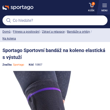
0
KOŠÍK
MENU
Co hledáte?
Domů
Fitness a posilování
Zdraví a relaxace
Bandáže a ortézy
Na kolena
Sportago Sportovní bandáž na koleno elastická
s výstuží
Značka
:
Sportago
Kód
: 10807