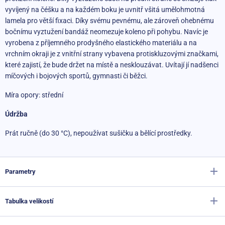
vyvíjený na čéšku a na každém boku je uvnitř všitá umělohmotná
lamela pro větší fixaci. Díky svému pevnému, ale zároveň ohebnému
bočnímu vyztužení bandáž neomezuje koleno při pohybu. Navíc je
vyrobena z příjemného prodyšného elastického materiálu a na
vrchním okraji je z vnitřní strany vybavena protiskluzovými značkami,
které zajistí, že bude držet na místě a nesklouzávat. Uvítají jí nadšenci
míčových i bojových sportů, gymnasti či běžci.
Míra opory: střední
Údržba
Prát ručně (do 30 °C), nepoužívat sušičku a bělící prostředky.
Parametry
Tabulka velikostí
Výrobce
Sportago