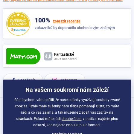
Chci, abyste mi zasílali personalizovanou nabídku, novinky a slevy přímo pro mne
100%
zobrazit recenze
zákazníků by doporučilo obchod svým známým
Facebook
Instagram
Na vašem soukromí nám záleží
Rádi bychom vám sdělili, že naše stránky využívají soubory zvané
cookies. Tyhle malé sušenky nám třeba pomáhají zjistit, co máte
Možnosti dopravy a platby:
rádi a co vás zajímá, a tak můžeme zlepšit váš zážitek na
stránkách. Pokud máte rádi
dlouhé čtení
, v patičce najdete plno
odkazů, kde najdete celou kupu informací.