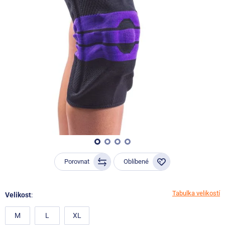
Porovnat
Oblíbené
Tabulka velikostí
Velikost
:
M
L
XL