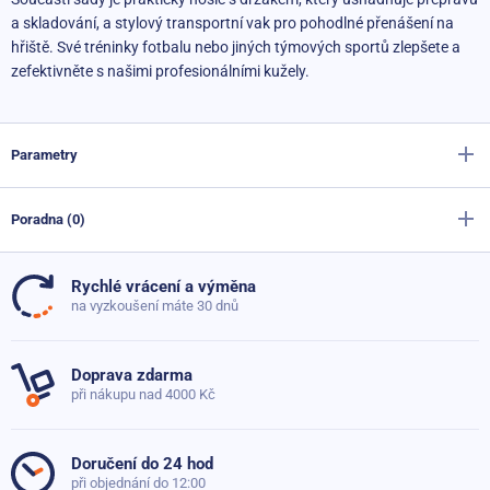
a skladování, a stylový transportní vak pro pohodlné přenášení na
hřiště. Své tréninky fotbalu nebo jiných týmových sportů zlepšete a
zefektivněte s našimi profesionálními kužely.
Parametry
Poradna (0)
Výrobce
Sportago
Materiál
Polyethylen
Rychlé vrácení a výměna
Dosud nebyly přidány žádné otázky. Ptejte se nás, rádi
na vyzkoušení máte 30 dnů
Materiál základny
Polypropylen (nosič)
poradíme
Výška
4 cm
Doprava zdarma
při nákupu nad 4000 Kč
Průměr
19 cm
Položit dotaz
Hmotnost
(20 g/kus) celá sada 0,4 kg
Doručení do 24 hod
při objednání do 12:00