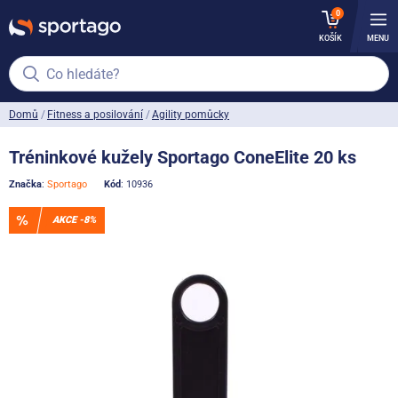
0
KOŠÍK
MENU
Co hledáte?
Domů
Fitness a posilování
Agility pomůcky
Tréninkové kužely Sportago ConeElite 20 ks
Značka
:
Sportago
Kód
: 10936
AKCE -8%