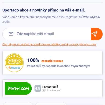
Vrácení a reklamace
Možnosti platby
Sportago akce a novinky přímo na váš e-mail.
Možnosti dopravy
Vaše údaje nikdy nikomu neposkytneme a svou registraci můžete kdykoliv
Obchodní podmínky
zrušit.
Chci, abyste mi zasílali personalizovanou nabídku, novinky a slevy přímo pro mne
100%
zobrazit recenze
zákazníků by doporučilo obchod svým známým