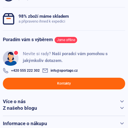
98% zboží máme skladem
a připraveno ihned k expedici
Poradím vám s výběrem
Jsme offline
Nevíte si rady?
Naši poradci vám pomohou s
jakýmkoliv dotazem.
+420 555 222 302
info@sportago.cz
Kontakty
Více o nás
Vše o Sportago
Z našeho blogu
Jak vybrat běžecký pás
Kontakty
Běžecké pásy při přepravě hýčkáme
Informace o nákupu