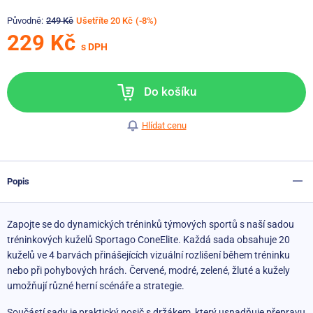
Původně:
249 Kč
Ušetříte 20 Kč
(-8%)
229 Kč
s DPH
Do košíku
Hlídat cenu
Popis
Zapojte se do dynamických tréninků týmových sportů s naší sadou
tréninkových kuželů Sportago ConeElite. Každá sada obsahuje 20
kuželů ve 4 barvách přinášejících vizuální rozlišení během tréninku
nebo při pohybových hrách. Červené, modré, zelené, žluté a kužely
umožňují různé herní scénáře a strategie.
Součástí sady je praktický nosič s držákem, který usnadňuje přepravu