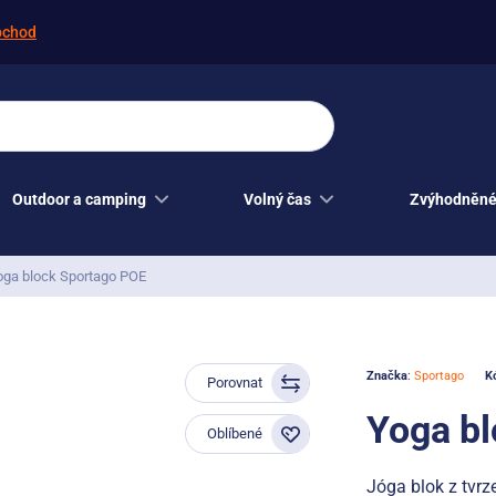
bchod
Outdoor a camping
Volný čas
Zvýhodněné
oga block Sportago POE
Značka
:
Sportago
K
Porovnat
Yoga b
Oblíbené
Jóga blok z tvrz