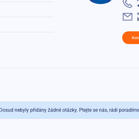
n
Kon
Dosud nebyly přidány žádné otázky. Ptejte se nás, rádi poradím