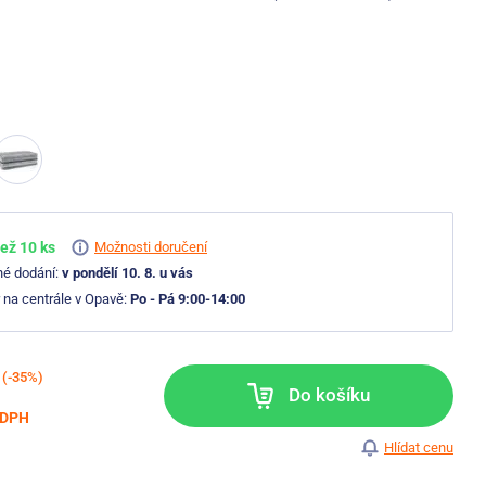
ež 10 ks
Možnosti doručení
né dodání:
v pondělí 10. 8. u vás
 na centrále v Opavě:
Po - Pá 9:00-14:00
(-35%)
Do košíku
 DPH
Hlídat cenu