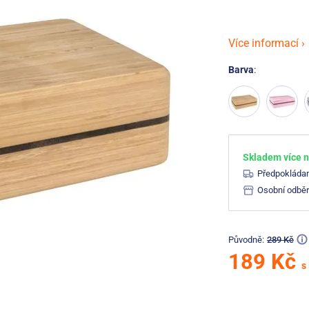
Více informací ›
Barva
:
Skladem více n
Předpokláda
Osobní odběr
Původně:
289 Kč
189 Kč
s