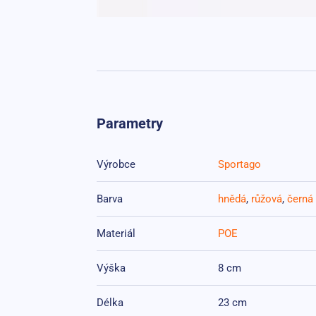
Parametry
Výrobce
Sportago
Barva
hnědá
,
růžová
,
černá
Materiál
POE
Výška
8 cm
Délka
23 cm