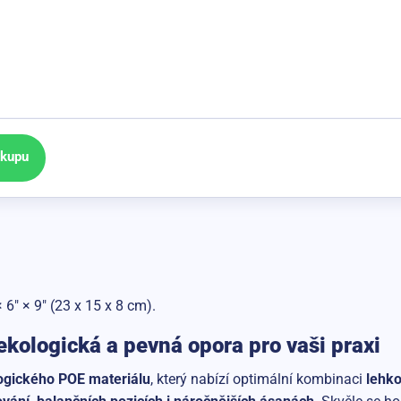
ákupu
6" × 9" (23 x 15 x 8 cm).
kologická a pevná opora pro vaši praxi
ogického POE materiálu
, který nabízí optimální kombinaci
lehko