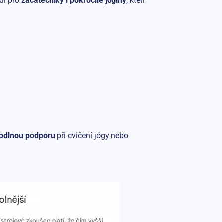
odí pro
začátečníky i pokročilé jogíny
, kteří
hodlnou podporu
při cvičení jógy nebo