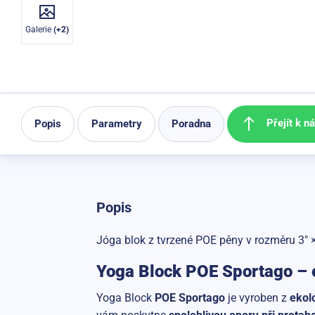
Galerie
(+2)
Přejít k n
Popis
Parametry
Poradna
Popis
Jóga blok z tvrzené POE pěny v rozměru 3" × 
Yoga Block POE Sportago – e
Yoga Block
POE Sportago
je vyroben z
ekol