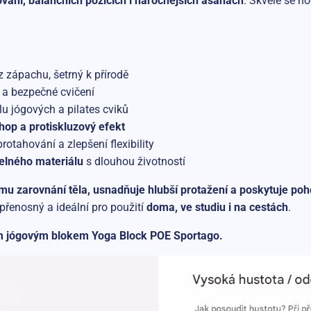
ování, balančních pozicích i náročnějších ásanách
. Skvěle se h
 zápachu, šetrný k přírodě
í a bezpečné cvičení
lu jógových a pilates cviků
chop a protiskluzový efekt
otahování a zlepšení flexibility
elného materiálu
s dlouhou životností
u zarovnání těla, usnadňuje hlubší protažení a poskytuje po
přenosný a ideální pro použití
doma, ve studiu i na cestách
.
ckým jógovým blokem Yoga Block POE Sportago.