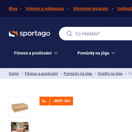
Blog
Vrácení a reklamace
Věrnostní program
Velkoo
Co hledáte?
Fitness a posilování
Pomůcky na jógu
Domů
Fitness a posilování
Pomůcky na jógu
Kostky na jógu
Y
AKCE -35%