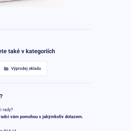
te také v kategoriích
Výprodej skladu
?
i rady?
radci vám pomohou s jakýmkoliv dotazem.
Po-Pá 9-14