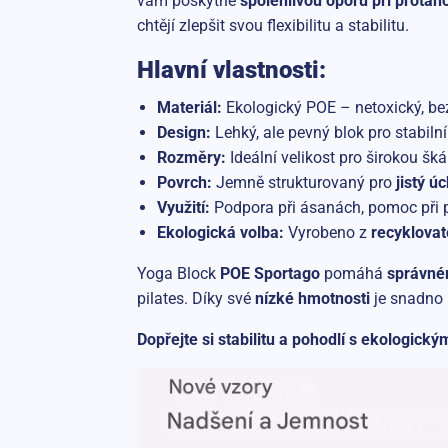
vám poskytne
spolehlivou oporu při protah
chtějí zlepšit svou flexibilitu a stabilitu.
Hlavní vlastnosti:
Materiál:
Ekologický POE – netoxický, bez
Design:
Lehký, ale pevný blok pro stabiln
Rozměry:
Ideální velikost pro širokou šká
Povrch:
Jemně strukturovaný pro
jistý ú
Využití:
Podpora při ásanách, pomoc při pr
Ekologická volba:
Vyrobeno z
recyklovat
Yoga Block
POE Sportago
pomáhá
správném
pilates. Díky své
nízké hmotnosti
je snadno 
Dopřejte si stabilitu a pohodlí s ekologi