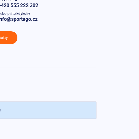
+420 555 222 302
ebo pište kdykoliv
info@sportago.cz
takty
e