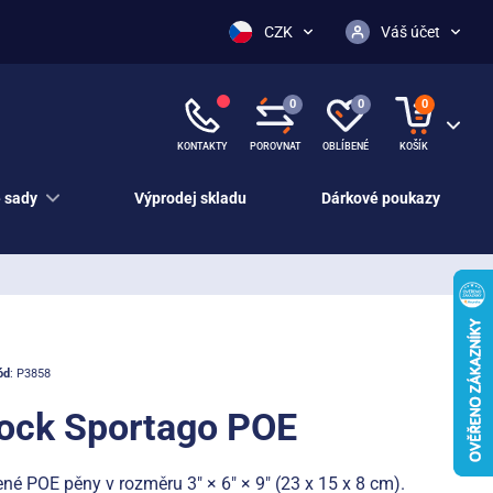
CZK
Váš účet
0
0
0
KONTAKTY
POROVNAT
OBLÍBENÉ
KOŠÍK
 sady
Výprodej skladu
Dárkové poukazy
ód
: P3858
lock Sportago POE
ené POE pěny v rozměru 3" × 6" × 9" (23 x 15 x 8 cm).