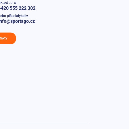
Po-Pá 9-14
+420 555 222 302
ebo pište kdykoliv
info@sportago.cz
takty