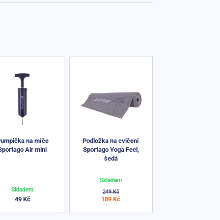
umpička na míče
Podložka na cvičení
Sportago Air mini
Sportago Yoga Feel,
šedá
Skladem
Skladem
249 Kč
49 Kč
189 Kč