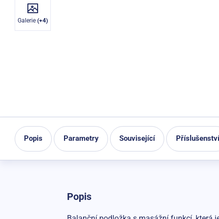
Galerie
(+4)
Popis
Parametry
Související
Příslušenstv
Popis
Balanční podložka s masážní funkcí, která je