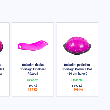
ka
Balanční deska
Balanční podložka
all
Sportago Fit-Board
Sportago Balance Ball
vá
Růžová
- 60 cm fialová
Skladem
Skladem
599 Kč
1 690 Kč
399 Kč
1 499 Kč