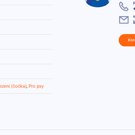
n
Kon
ezení (čočka)
,
Pro psy