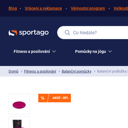
Blog
Vrácení a reklamace
Věrnostní program
Velkoo
Co hledáte?
Fitness a posilování
Pomůcky na jógu
Domů
Fitness a posilování
Balanční pomůcky
Balanční podložka 
AKCE -38%