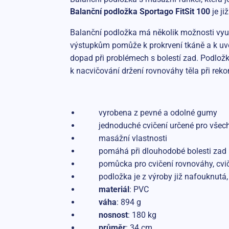
Balanční podložka Sportago FitSit 100
je ji
Balanční podložka má několik možnosti využ
výstupkům pomůže k prokrvení tkáně a k uvo
dopad při problémech s bolestí zad. Podložk
k nacvičování držení rovnováhy těla při re
vyrobena z pevné a odolné gumy
jednoduché cvičení určené pro všechny 
masážní vlastnosti
pomáhá při dlouhodobé bolesti zad
pomůcka pro cvičení rovnováhy, cvičení 
podložka je z výroby již nafouknutá, j
materiál
: PVC
váha
: 894 g
nosnost
: 180 kg
průměr
: 34 cm