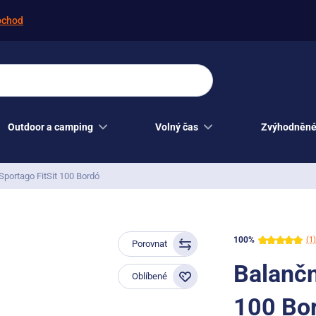
bchod
Outdoor a camping
Volný čas
Zvýhodněné
Sportago FitSit 100 Bordó
100%
(1)
Porovnat
Balančn
Oblíbené
100 Bo