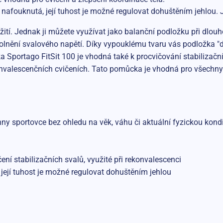
ž nafouknutá, její tuhost je možné regulovat dohuštěním jehlou.
ití. Jednak ji můžete využívat jako balanční podložku při dlou
lnění svalového napětí. Díky vypouklému tvaru vás podložka "d
a Sportago FitSit 100 je vhodná také k procvičování stabilizačn
konvalescenčních cvičeních. Tato pomůcka je vhodná pro všech
sportovce bez ohledu na věk, váhu či aktuální fyzickou kondi
stabilizačních svalů, využité při rekonvalescenci
ejí tuhost je možné regulovat dohuštěním jehlou