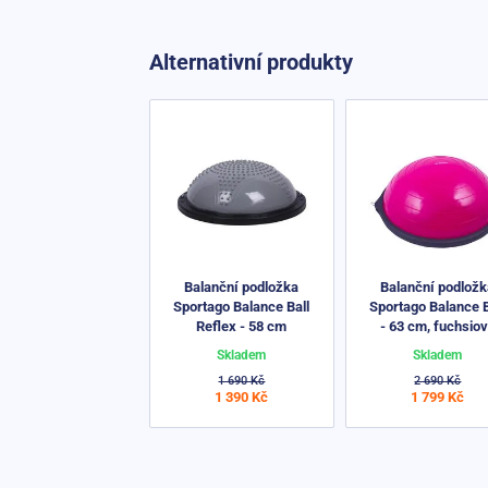
Alternativní produkty
Balanční podložka
Balanční podlož
Sportago Balance Ball
Sportago Balance B
Reflex - 58 cm
- 63 cm, fuchsio
Skladem
Skladem
1 690 Kč
2 690 Kč
1 390 Kč
1 799 Kč