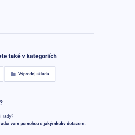
te také v kategoriích
Výprodej skladu
?
i rady?
radci vám pomohou s jakýmkoliv dotazem.