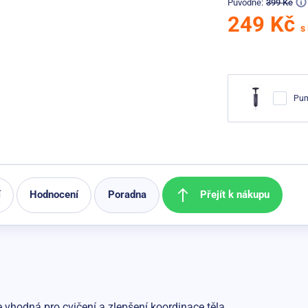
Původně:
399 Kč
249 Kč
s
Pum
Přejít k nákupu
í
Hodnocení
Poradna
 vhodná pro cvičení a zlepšení koordinace těla.