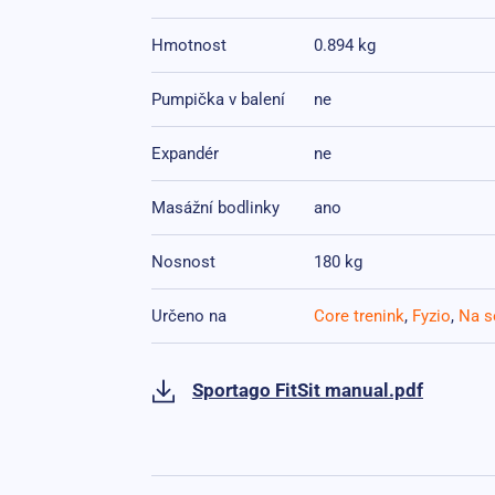
Hmotnost
0.894 kg
Pumpička v balení
ne
Expandér
ne
Masážní bodlinky
ano
Nosnost
180 kg
Určeno na
Core trenink
,
Fyzio
,
Na s
Sportago FitSit manual.pdf