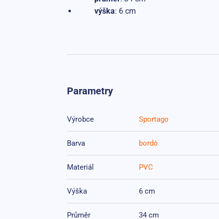
výška
: 6 cm
Parametry
Výrobce
Sportago
Barva
bordó
Materiál
PVC
Výška
6 cm
Průměr
34 cm