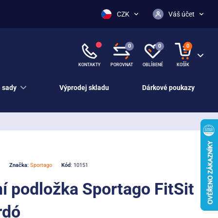
CZK
Váš účet
0
0
0
KONTAKTY
POROVNAT
OBLÍBENÉ
KOŠÍK
 sady
Výprodej skladu
Dárkové poukazy
Značka
:
Sportago
Kód
: 10151
í podložka Sportago FitSit
rdó