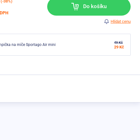
(-38%)
Do košíku
 DPH
Hlídat cenu
49 Kč
pička na míče Sportago Air mini
29 Kč