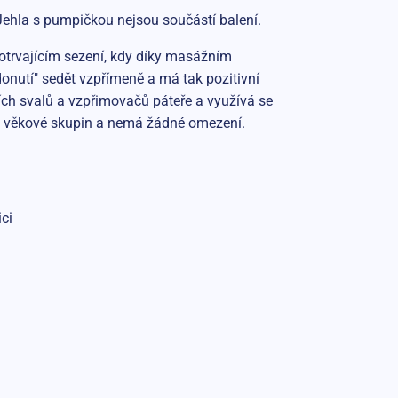
 Jehla s pumpičkou nejsou součástí balení.
hotrvajícím sezení, kdy díky masážním
onutí" sedět vzpřímeně a má tak pozitivní
ích svalů a vzpřimovačů páteře a využívá se
ny věkové skupin a nemá žádné omezení.
ci