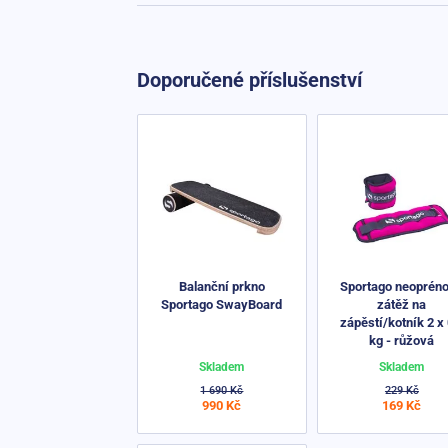
Doporučené příslušenství
Balanční prkno
Sportago neoprén
Sportago SwayBoard
zátěž na
zápěstí/kotník 2 x 
kg - růžová
Skladem
Skladem
1 690 Kč
229 Kč
990 Kč
169 Kč