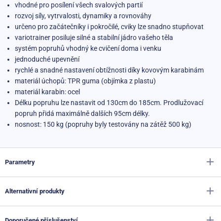
vhodné pro posílení všech svalových partií
rozvoj síly, vytrvalosti, dynamiky a rovnováhy
určeno pro začátečníky i pokročilé, cviky lze snadno stupňovat
variotrainer posiluje silné a stabilní jádro vašeho těla
systém popruhů vhodný ke cvičení doma i venku
jednoduché upevnění
rychlé a snadné nastavení obtížnosti díky kovovým karabinám
materiál úchopů: TPR guma (objímka z plastu)
materiál karabin: ocel
Délku popruhu lze nastavit od 130cm do 185cm. Prodlužovací
popruh přidá maximálně dalších 95cm délky.
nosnost: 150 kg (popruhy byly testovány na zátěž 500 kg)
Parametry
Alternativní produkty
Výrobce
Sportago
Barva
růžová
Doporučené příslušenství