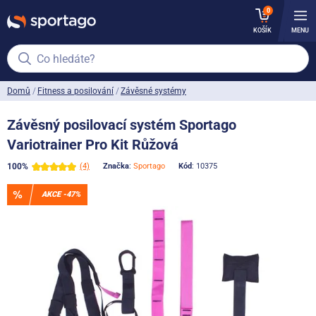
0
KOŠÍK
MENU
Co hledáte?
Domů
Fitness a posilování
Závěsné systémy
Závěsný posilovací systém Sportago
Variotrainer Pro Kit Růžová
100%
(4)
Značka
:
Sportago
Kód
: 10375
AKCE -47%