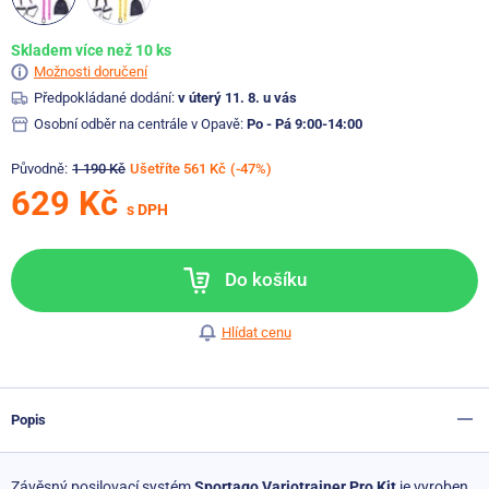
Skladem více než 10 ks
Možnosti doručení
Předpokládané dodání:
v úterý 11. 8. u vás
Osobní odběr na centrále v Opavě:
Po - Pá 9:00-14:00
Původně:
1 190 Kč
Ušetříte 561 Kč
(-47%)
629 Kč
s DPH
Do košíku
Hlídat cenu
Popis
Závěsný posilovací systém
Sportago Variotrainer Pro Kit
je vyroben