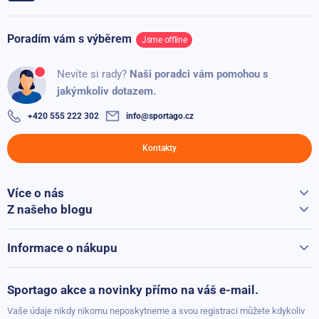
Nosnost
150 kg
Skladem
2 945 Kč
2 089 Kč
Poradím vám s výběrem
Jsme offline
Variotrainer manuál.pdf
Ověřený zákazník
100%
Úchopy na kliky Sportago Tiro
Nevíte si rady?
Naši poradci vám pomohou s
Skladem
349 Kč
jakýmkoliv dotazem.
99 Kč
Výborná kvalita!
+420 555 222 302
info@sportago.cz
Sportago Advance Step
Přidáno: 30.04.2026
Kontakty
Skladem
999 Kč
899 Kč
Jaroslav
J
100%
Více o nás
Vše o Sportago
Z našeho blogu
Přidáno: 18.03.2025
Jak vybrat běžecký pás
Kontakty
Běžecké pásy při přepravě hýčkáme
Informace o nákupu
Ověřený zákazník
Vrácení a reklamace
100%
Možnosti platby
Sportago akce a novinky přímo na váš e-mail.
Zatím nenalezeno a doufám, že to tak zůstane.
Možnosti dopravy
Vaše údaje nikdy nikomu neposkytneme a svou registraci můžete kdykoliv