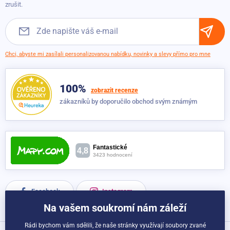
Obchodní podmínky
zrušit.
Srovnatelný s originál produktem. Překvapilo mne velmi
dobré zpracování. Doporučuji nejdražší model. Jsou zde
gumová madla a prodlužovací díl. Prošití a kvalita popruhů
super. Cena je v této kvalitě velmi pěkná.
Chci, abyste mi zasílali personalizovanou nabídku, novinky a slevy přímo pro mne
Přidáno: 18.04.2021
100%
Ověřený zákazník
zobrazit recenze
100%
zákazníků by doporučilo obchod svým známým
Přidáno: 10.04.2021
Facebook
Instagram
Na vašem soukromí nám záleží
Rádi bychom vám sdělili, že naše stránky využívají soubory zvané