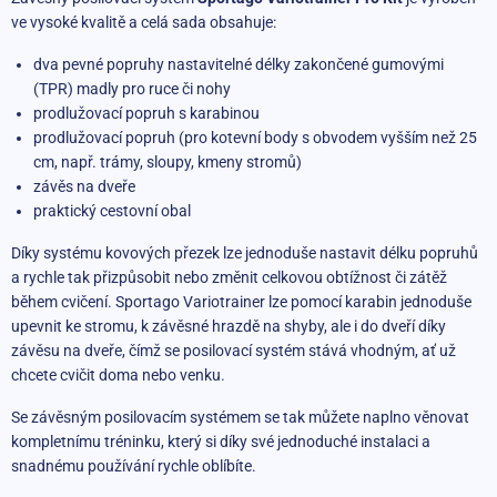
ve vysoké kvalitě a celá sada obsahuje:
dva pevné popruhy nastavitelné délky zakončené gumovými
(TPR) madly pro ruce či nohy
prodlužovací popruh s karabinou
prodlužovací popruh (pro kotevní body s obvodem vyšším než 25
cm, např. trámy, sloupy, kmeny stromů)
závěs na dveře
praktický cestovní obal
Díky systému kovových přezek lze jednoduše nastavit délku popruhů
a rychle tak přizpůsobit nebo změnit celkovou obtížnost či zátěž
během cvičení. Sportago Variotrainer lze pomocí karabin jednoduše
upevnit ke stromu, k závěsné hrazdě na shyby, ale i do dveří díky
závěsu na dveře, čímž se posilovací systém stává vhodným, ať už
chcete cvičit doma nebo venku.
Se závěsným posilovacím systémem se tak můžete naplno věnovat
kompletnímu tréninku, který si díky své jednoduché instalaci a
snadnému používání rychle oblíbíte.