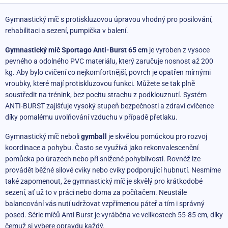
Gymnastický míč s protiskluzovou úpravou vhodný pro posilování,
rehabilitaci a sezení, pumpička v balení.
Gymnastický míč
Sportago Anti-Burst 65 cm
je vyroben z vysoce
pevného a odolného PVC materiálu, který zaručuje nosnost až 200
kg. Aby bylo cvičení co nejkomfortnější, povrch je opatřen mírnými
vroubky, které mají protiskluzovou funkci. Můžete se tak plně
soustředit na trénink, bez pocitu strachu z podklouznutí. Systém
ANTI-BURST zajišťuje vysoký stupeň bezpečnosti a zdraví cvičence
díky pomalému uvolňování vzduchu v případě přetlaku.
Gymnastický míč neboli
gymball
je skvělou pomůckou pro rozvoj
koordinace a pohybu. Často se využívá jako rekonvalescenční
pomůcka po úrazech nebo při snížené pohyblivosti. Rovněž lze
provádět běžné silové cviky nebo cviky podporující hubnutí. Nesmíme
také zapomenout, že gymnastický míč je skvělý pro krátkodobé
sezení, ať už to v práci nebo doma za počítačem. Neustále
balancování vás nutí udržovat vzpřímenou páteř a tím i správný
posed. Série míčů Anti Burst je vyráběna ve velikostech 55-85 cm, díky
čemuž si vybere opravdu každý.