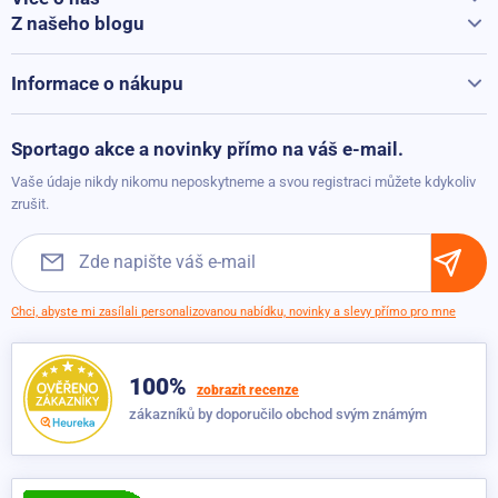
Přidáno: 12.03.2026
Vše o Sportago
Z našeho blogu
Jak vybrat běžecký pás
Kontakty
Zdeněk Janda
Z
100%
Běžecké pásy při přepravě hýčkáme
Informace o nákupu
Vrácení a reklamace
Přidáno: 18.11.2025
Možnosti platby
Sportago akce a novinky přímo na váš e-mail.
Možnosti dopravy
Vaše údaje nikdy nikomu neposkytneme a svou registraci můžete kdykoliv
Marketa
M
100%
Obchodní podmínky
zrušit.
Přidáno: 04.09.2025
Chci, abyste mi zasílali personalizovanou nabídku, novinky a slevy přímo pro mne
Irena
I
100%
100%
Výborný, přesně odpovídá mým představám, pumpička
zobrazit recenze
funguje dobře
zákazníků by doporučilo obchod svým známým
Přidáno: 17.05.2025