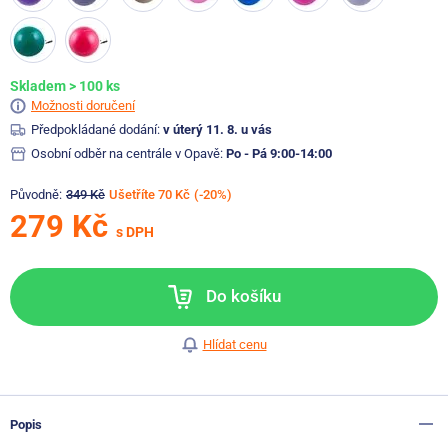
Skladem > 100 ks
Možnosti doručení
Předpokládané dodání:
v úterý 11. 8. u vás
Osobní odběr na centrále v Opavě:
Po - Pá 9:00-14:00
Původně:
349 Kč
Ušetříte 70 Kč
(-20%)
279 Kč
s DPH
Do košíku
Hlídat cenu
Popis