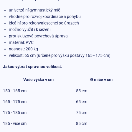
univerzální gymnastický míč
vhodné pro rozvoj koordinace a pohybu
ideální pro rekonvalescenci po úrazech
možno využít i k sezení
protiskluzová povrchová úprava
materiál: PVC
nosnost: 200 kg
velikost: 65 cm (určené pro výšku postavy 165 - 175 cm)
Jakou vybrat správnou velikost:
Vaše výška v cm
Ø míče v cm
150 - 165 cm
55 cm
165 - 175 cm
65 cm
175 - 185 cm
75 cm
185 - více cm
85 cm