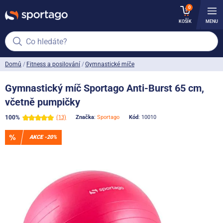
0
KOŠÍK
MENU
Co hledáte?
Domů
Fitness a posilování
Gymnastické míče
Gymnastický míč Sportago Anti-Burst 65 cm,
včetně pumpičky
100%
(13)
Značka
:
Sportago
Kód
: 10010
AKCE -20%