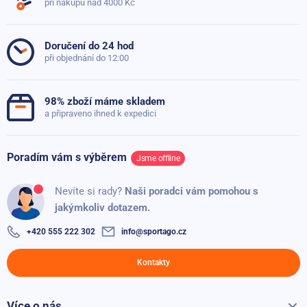
při nákupu nad 4000 Kč
5
12x
Typ produktu
Klasický gymball
Daniel - Sportago.cz
27.01.2021
4
1x
Doručení do 24 hod
Dobrý den, V tomto případě bych volil spíše 65 cm.
Gymnastický míč Sportago v2.pdf
při objednání do 12:00
3
0x
2
0x
Položit dotaz
98% zboží máme skladem
1
0x
a připraveno ihned k expedici
Poradím vám s výběrem
Jsme offline
Ověřený zákazník
100%
Nevíte si rady?
Naši poradci vám pomohou s
jakýmkoliv dotazem.
Přidáno: 27.07.2026
+420 555 222 302
info@sportago.cz
Jana Masopustová
J
100%
Kontakty
Perfektní na cvičení
Více o nás