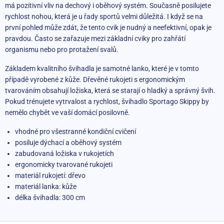
má pozitivní vliv na dechový i oběhový systém. Současně posilujete
rychlost nohou, která je u řady sportů velmi důležitá. I když se na
první pohled může zdát, že tento cvik je nudný a neefektivní, opak je
pravdou. Často se zařazuje mezi základní cviky pro zahřátí
organismu nebo pro protažení svalů.
Základem kvalitního švihadla je samotné lanko, které je v tomto
případě vyrobené z kůže. Dřevěné rukojeti s ergonomickým
tvarováním obsahují ložiska, která se starají o hladký a správný švih.
Pokud trénujete vytrvalost a rychlost, švihadlo Sportago Skippy by
nemělo chybět ve vaší domácí posilovně.
vhodné pro všestranné kondiční cvičení
posiluje dýchací a oběhový systém
zabudovaná ložiska v rukojetích
ergonomicky tvarované rukojeti
materiál rukojetí: dřevo
materiál lanka: kůže
délka švihadla: 300 cm