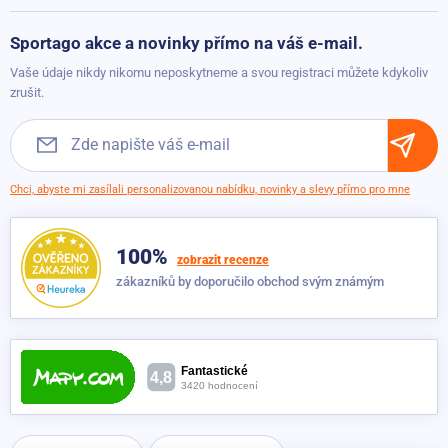
Vrácení a reklamace
Úchopy na kliky Sportago Tiro
Možnosti platby
Sportago akce a novinky přímo na váš e-mail.
Skladem
349 Kč
Možnosti dopravy
99 Kč
Vaše údaje nikdy nikomu neposkytneme a svou registraci můžete kdykoliv
Obchodní podmínky
zrušit.
Posilovací kleště Sportago Push Fit
Skladem
139 Kč
79 Kč
Chci, abyste mi zasílali personalizovanou nabídku, novinky a slevy přímo pro mne
AB Závěsy Sportago Hank na přednožování
Skladem
399 Kč
100%
349 Kč
zobrazit recenze
zákazníků by doporučilo obchod svým známým