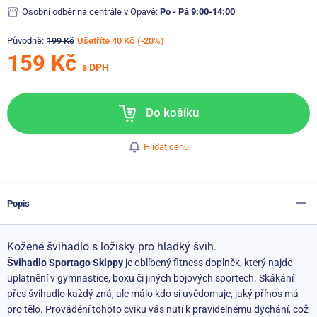
Osobní odběr na centrále v Opavě:
Po - Pá 9:00-14:00
Původně:
199 Kč
Ušetříte 40 Kč
(-20%)
159 Kč
s DPH
Do košíku
Hlídat cenu
Popis
Kožené švihadlo s ložisky pro hladký švih.
Švihadlo Sportago Skippy
je oblíbený fitness doplněk, který najde
uplatnění v gymnastice, boxu či jiných bojových sportech. Skákání
přes švihadlo každý zná, ale málo kdo si uvědomuje, jaký přínos má
pro tělo. Provádění tohoto cviku vás nutí k pravidelnému dýchání, což