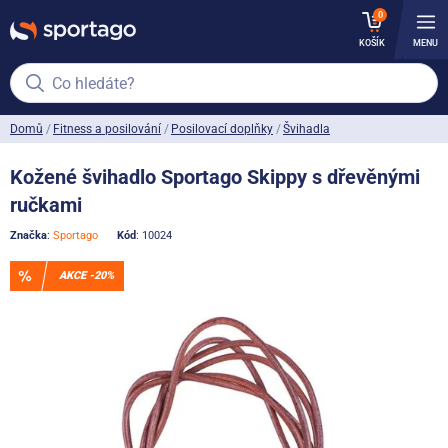
0
KOŠÍK
MENU
Co hledáte?
Domů
Fitness a posilování
Posilovací doplňky
Švihadla
Kožené švihadlo Sportago Skippy s dřevěnými
ručkami
Značka
:
Sportago
Kód
: 10024
AKCE -20%