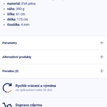
materiál
: EVA pěna
váha
: 390 g
šířka
: 61 cm
délka
: 173 cm
tloušťka
: 4 mm
Parametry
Alternativní produkty
Výrobce
Sportago
Barva
modrá
Poradna (0)
Podložka na cvičení Sportago Pro
Materiál
EVA pěna
Skladem
399 Kč
Rychlé vrácení a výměna
379 Kč
Rozměry
173 x 61 x 0,4 cm
Dosud nebyly přidány žádné otázky. Ptejte se nás, rádi
na vyzkoušení máte 30 dnů
poradíme
Délka
173 cm
Posilovací kroužek Sportago Fons 40-70 lb
Skladem
Doprava zdarma
89 Kč
Šířka
61 cm