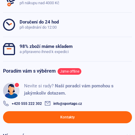
69 Kč
při nákupu nad 4000 Kč
Položit dotaz
Tloušťka
4 mm
Činka Sportago Kettlebell 12 kg - modrá
Doručení do 24 hod
Protiskluzové provedení
ne
Skladem
699 Kč
při objednání do 12:00
499 Kč
Hmotnost
0.39 kg
98% zboží máme skladem
a připraveno ihned k expedici
Poradím vám s výběrem
Jsme offline
Nevíte si rady?
Naši poradci vám pomohou s
jakýmkoliv dotazem.
+420 555 222 302
info@sportago.cz
Kontakty