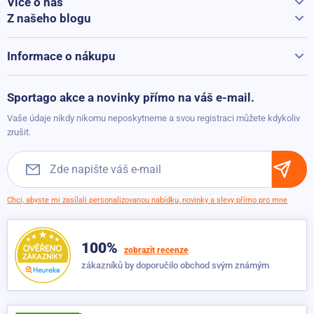
Více o nás
Vše o Sportago
Z našeho blogu
Jak vybrat běžecký pás
Kontakty
Běžecké pásy při přepravě hýčkáme
Informace o nákupu
Vrácení a reklamace
Možnosti platby
Sportago akce a novinky přímo na váš e-mail.
Možnosti dopravy
Vaše údaje nikdy nikomu neposkytneme a svou registraci můžete kdykoliv
Obchodní podmínky
zrušit.
Chci, abyste mi zasílali personalizovanou nabídku, novinky a slevy přímo pro mne
100%
zobrazit recenze
zákazníků by doporučilo obchod svým známým