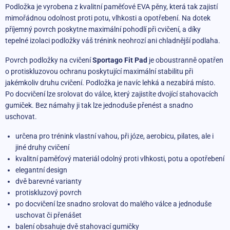
Podložka je vyrobena z kvalitní paměťové EVA pěny, která tak zajistí
mimořádnou odolnost proti potu, vlhkosti a opotřebení. Na dotek
příjemný povrch poskytne maximální pohodlí při cvičení, a díky
tepelné izolaci podložky váš trénink neohrozí ani chladnější podlaha.
Povrch podložky na cvičení
Sportago Fit Pad
je oboustranně opatřen
o protiskluzovou ochranu poskytující maximální stabilitu při
jakémkoliv druhu cvičení. Podložka je navíc lehká a nezabírá místo.
Po docvičení lze srolovat do válce, který zajistíte dvojící stahovacích
gumiček. Bez námahy ji tak lze jednoduše přenést a snadno
uschovat.
určena pro trénink vlastní vahou, při józe, aerobicu, pilates, ale i
jiné druhy cvičení
kvalitní paměťový materiál odolný proti vlhkosti, potu a opotřebení
elegantní design
dvě barevné varianty
protiskluzový povrch
po docvičení lze snadno srolovat do malého válce a jednoduše
uschovat či přenášet
balení obsahuje dvě stahovací gumičky