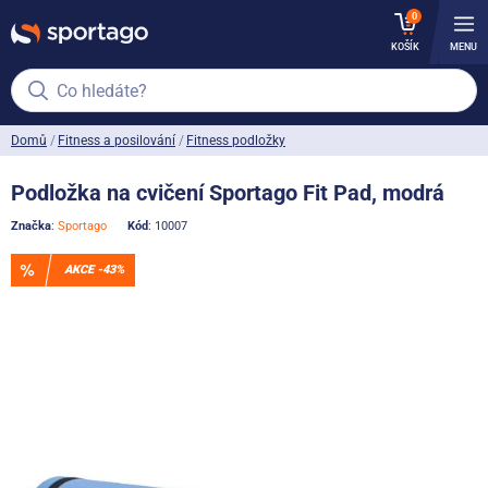
0
KOŠÍK
MENU
Co hledáte?
Domů
Fitness a posilování
Fitness podložky
Podložka na cvičení Sportago Fit Pad, modrá
Značka
:
Sportago
Kód
: 10007
AKCE -43%