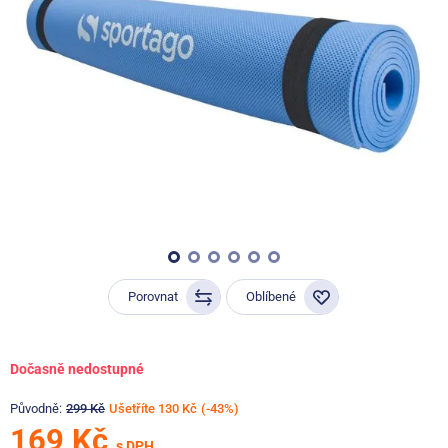
Porovnat
Oblíbené
Dočasně nedostupné
Původně:
299 Kč
Ušetříte 130 Kč
(-43%)
169 Kč
s DPH