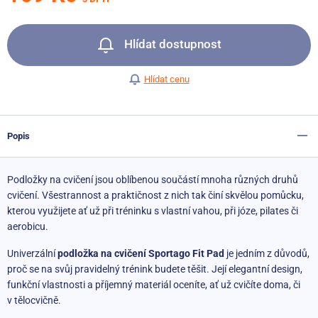
Hlídat dostupnost
Hlídat cenu
Popis
Podložky na cvičení jsou oblíbenou součástí mnoha různých druhů
cvičení. Všestrannost a praktičnost z nich tak činí skvělou pomůcku,
kterou využijete ať už při tréninku s vlastní vahou, při józe, pilates či
aerobicu.
Univerzální
podložka na cvičení Sportago Fit Pad
je jedním z důvodů,
proč se na svůj pravidelný trénink budete těšit. Její elegantní design,
funkční vlastnosti a příjemný materiál oceníte, ať už cvičíte doma, či
v tělocvičně.