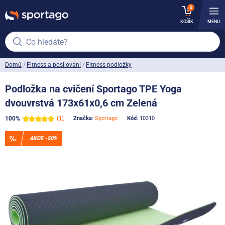
0
KOŠÍK
MENU
Co hledáte?
Domů
Fitness a posilování
Fitness podložky
Podložka na cvičení Sportago TPE Yoga
dvouvrstvá 173x61x0,6 cm Zelená
100%
(1)
Značka
:
Sportago
Kód
: 10310
AKCE -50%