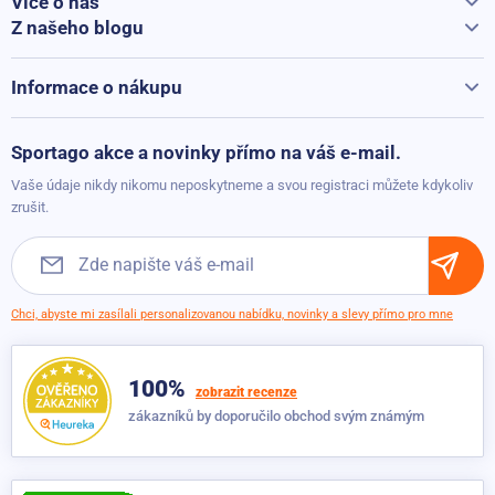
Více o nás
Vše o Sportago
Z našeho blogu
Yoga ručník Sportago anti-slip, zelený
Jak vybrat běžecký pás
Kontakty
299 Kč
Dočasně nedostupné
Běžecké pásy při přepravě hýčkáme
Informace o nákupu
Vrácení a reklamace
Vak na jóga podložku Sportago Aztek
Možnosti platby
Sportago akce a novinky přímo na váš e-mail.
Dočasně nedostupné
499 Kč
Možnosti dopravy
349 Kč
Vaše údaje nikdy nikomu neposkytneme a svou registraci můžete kdykoliv
Obchodní podmínky
zrušit.
Sportago Pilates Ring Růžová
Dočasně nedostupné
399 Kč
249 Kč
Chci, abyste mi zasílali personalizovanou nabídku, novinky a slevy přímo pro mne
100%
zobrazit recenze
zákazníků by doporučilo obchod svým známým