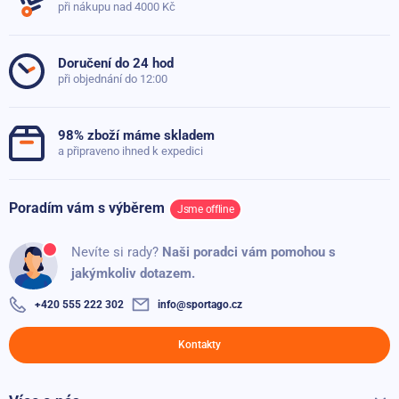
při nákupu nad 4000 Kč
Položit dotaz
Skladem
5
199 Kč
1x
79 Kč
4
0x
Doručení do 24 hod
při objednání do 12:00
3
0x
Vak na jóga podložku Sportago Blossom
Skladem
2
0x
499 Kč
299 Kč
98% zboží máme skladem
1
0x
a připraveno ihned k expedici
Polštář na jógu Sportago Pillow, tyrkysový
Skladem
1 499 Kč
Poradím vám s výběrem
Jsme offline
1 099 Kč
Ověřený zákazník
100%
Nevíte si rady?
Naši poradci vám pomohou s
Závěs na jógu Sportago Fly Yoga, zelený
Vše ok.
jakýmkoliv dotazem.
Skladem
1 990 Kč
990 Kč
Přidáno: 08.12.2020
+420 555 222 302
info@sportago.cz
Yoga Wheel Sportago Jiwa, černo-růžová
Kontakty
Dočasně nedostupné
699 Kč
349 Kč