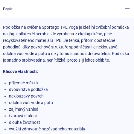
Popis
Podložka na cvičená Sportago TPE Yoga je ideální cvičební pomůcka
na jógu, pilates či aerobic. Je vyrobena z ekologického, plně
recyklovatelného materiálu TPE. Je tenká, přitom dostatečně
pohodlná, díky povrchové struktuře spodní části je neklouzavá,
odolná vůči vodě a potu a díky tomu snadno udržovatelná. Podložka
je snadno srolovatelná, není těžká, proto si ji lehce oblíbíte.
Klíčové vlastnosti:
příjemně měkká
dvouvrstvá podložka
neklouzavý povrch
odolná vůči vodě a potu
zajímavý vzhled
tvarová stálost
dlouhá životnost
využití zdravotně nezávadného materiálu