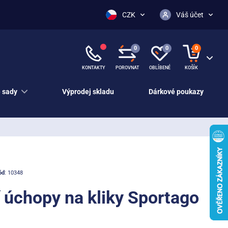
CZK
Váš účet
0
0
0
KONTAKTY
POROVNAT
OBLÍBENÉ
KOŠÍK
 sady
Výprodej skladu
Dárkové poukazy
ód
: 10348
 úchopy na kliky Sportago