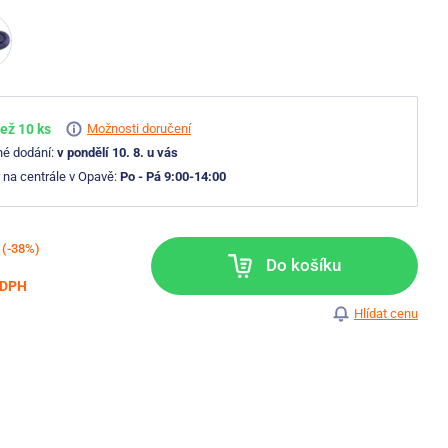
ež 10 ks
Možnosti doručení
né dodání:
v pondělí 10. 8. u vás
 na centrále v Opavě:
Po - Pá 9:00-14:00
(-38%)
Do košíku
 DPH
Hlídat cenu