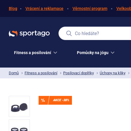
Blog
Vrácení a reklamace
Věrnostní program
Velkoo
Co hledáte?
Fitness a posilování
Pomůcky na jógu
Domů
Fitness a posilování
Posilovací doplňky
Úchopy na kliky
AKCE -38%