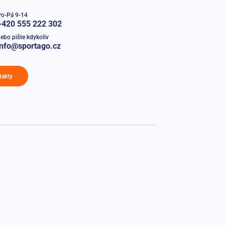
Po-Pá 9-14
+420 555 222 302
ebo pište kdykoliv
info@sportago.cz
takty