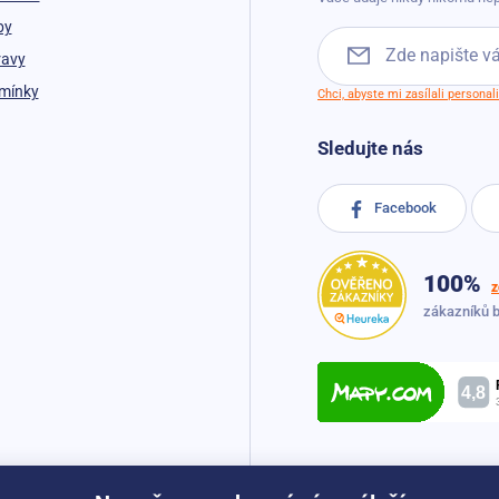
by
ravy
mínky
Chci, abyste mi zasílali persona
Sledujte nás
Facebook
100%
z
zákazníků 