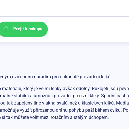
Přejít k nákupu
beným cvičebním nářadím pro dokonalé provádění kliků.
ateriálu, který je velmi lehký avšak odolný. Rukojeti jsou pevn
lně stabilní a umožňují provádět precizní kliky. Spodní část ú
sou tak zapojeny jiné vlákna svalů, než u klasických kliků. Mad
žňuje využít přirozenou dráhu pohybu paží během cviku. Pokud 
 si tak můžete volit mezi rotačním a stálým úchopem.