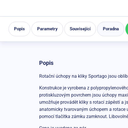
Popis
Parametry
Související
Poradna
Popis
Rotační úchopy na kliky Sportago jsou oblí
Konstrukce je vyrobena z polypropylenového m
protiskluzovým povrchem jsou úchopy maximá
umožňuje provádět kliky s rotací zápěstí a j
anatomicky tvarovaným úchopem a rotace umo
pomocí tlačítka zámku zamknout. Libovolně