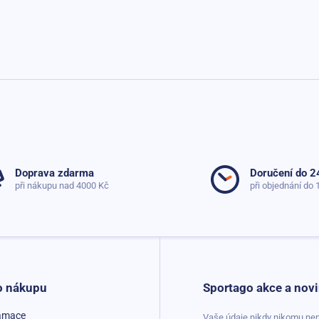
Doprava zdarma
Doručení do 2
při nákupu nad 4000 Kč
při objednání do 
o nákupu
Sportago akce a novi
lamace
Vaše údaje nikdy nikomu nep