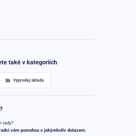
te také v kategoriích
Výprodej skladu
?
i rady?
radci vám pomohou s jakýmkoliv dotazem.