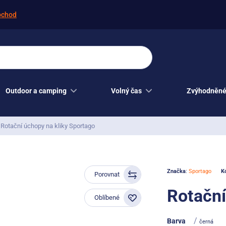
bchod
Outdoor a camping
Volný čas
Zvýhodněné
Rotační úchopy na kliky Sportago
Značka
:
Sportago
K
Porovnat
Rotační
Oblíbené
/
Barva
černá