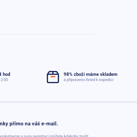
4 hod
98% zboží máme skladem
12:00
a připraveno ihned k expedici
nky přímo na váš e-mail.
oskytneme a svou registraci můžete kdykoliv zrušit.