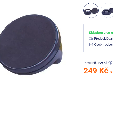
Skladem více n
Předpokláda
Osobní odběr
Původně:
399 Kč
249 Kč
s