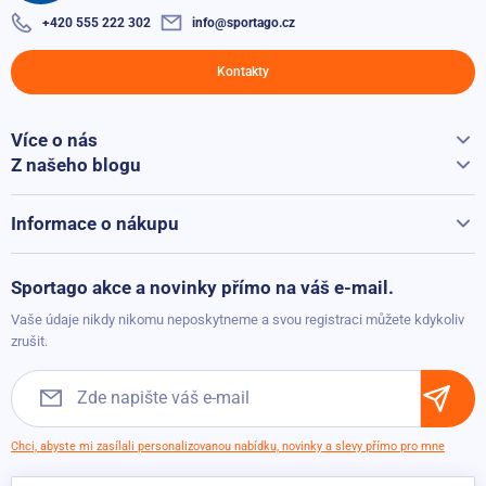
+420 555 222 302
info@sportago.cz
Gumový posilovač Sportago Stretch Light
Skladem
290 Kč
Kontakty
64 Kč
Sportago korkový masážní míček 6,5 cm
Více o nás
Vše o Sportago
Z našeho blogu
Skladem
129 Kč
99 Kč
Jak vybrat běžecký pás
Kontakty
Běžecké pásy při přepravě hýčkáme
Informace o nákupu
Gymnastický míč Sportago Anti-Burst 55 cm, včetně
Vrácení a reklamace
pumpičky
Možnosti platby
Sportago akce a novinky přímo na váš e-mail.
Skladem
299 Kč
Možnosti dopravy
249 Kč
Vaše údaje nikdy nikomu neposkytneme a svou registraci můžete kdykoliv
Obchodní podmínky
zrušit.
Sportago Step AdvancePro, modrý
Skladem
1 790 Kč
1 190 Kč
Chci, abyste mi zasílali personalizovanou nabídku, novinky a slevy přímo pro mne
Sportago neoprénová zátěž na zápěstí/kotník 2 x 1 kg -