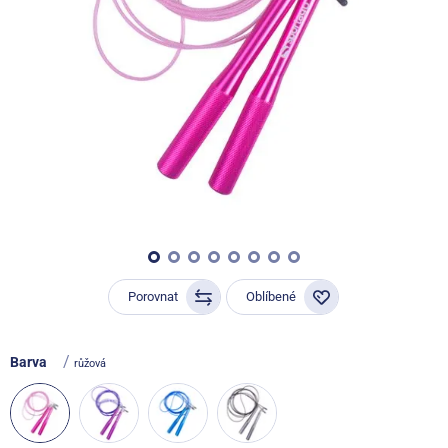
Porovnat
Oblíbené
/
Barva
růžová