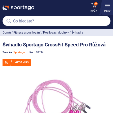
0
KOŠÍK
MENU
Co hledáte?
Domů
Fitness a posilování
Posilovací doplňky
Švihadla
Švihadlo Sportago CrossFit Speed Pro Růžová
Značka
:
Sportago
Kód
: 10334
AKCE -24%