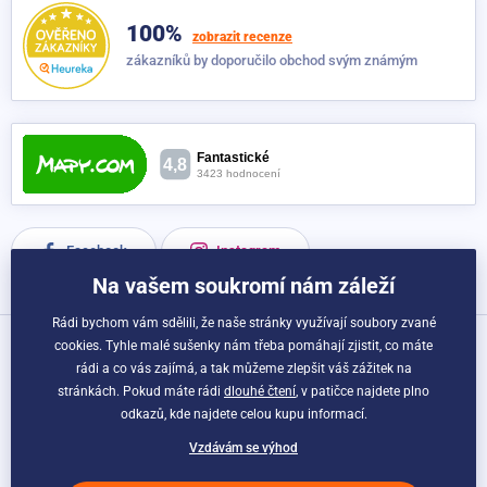
růžová
100%
Dočasně nedostupné
249 Kč
zobrazit recenze
229 Kč
zákazníků by doporučilo obchod svým známým
Facebook
Instagram
Na vašem soukromí nám záleží
Rádi bychom vám sdělili, že naše stránky využívají soubory zvané
cookies. Tyhle malé sušenky nám třeba pomáhají zjistit, co máte
Možnosti dopravy a platby:
rádi a co vás zajímá, a tak můžeme zlepšit váš zážitek na
stránkách. Pokud máte rádi
dlouhé čtení
, v patičce najdete plno
odkazů, kde najdete celou kupu informací.
Vzdávám se výhod