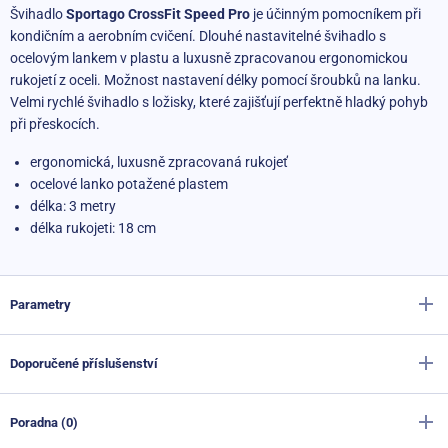
Švihadlo
Sportago CrossFit Speed Pro
je účinným pomocníkem při
kondičním a aerobním cvičení. Dlouhé nastavitelné švihadlo s
ocelovým lankem v plastu a luxusně zpracovanou ergonomickou
rukojetí z oceli. Možnost nastavení délky pomocí šroubků na lanku.
Velmi rychlé švihadlo s ložisky, které zajišťují perfektně hladký pohyb
při přeskocích.
ergonomická, luxusně zpracovaná rukojeť
ocelové lanko potažené plastem
délka: 3 metry
délka rukojeti: 18 cm
Parametry
Doporučené příslušenství
Výrobce
Sportago
Barva
růžová
Poradna (0)
Overball Sportago 20 cm růžový