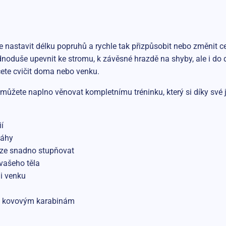
nastavit délku popruhů a rychle tak přizpůsobit nebo změnit ce
dnoduše upevnit ke stromu, k závěsné hrazdě na shyby, ale i do d
ete cvičit doma nebo venku.
ůžete naplno věnovat kompletnímu tréninku, který si díky své
í
váhy
 lze snadno stupňovat
 vašeho těla
i venku
ky kovovým karabinám