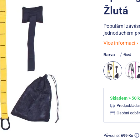
Žlutá
Populární závěs
jednoduchém pr
Více informací ›
/
Barva
žlutá
Skladem > 50 k
Předpokláda
Osobní odběr
Původně:
699 Kč