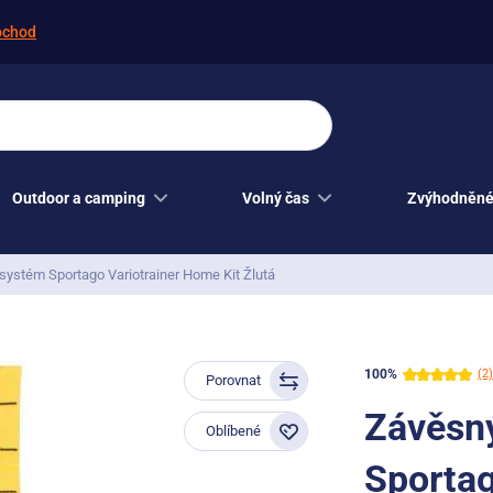
bchod
Outdoor a camping
Volný čas
Zvýhodněné
systém Sportago Variotrainer Home Kit Žlutá
100%
(2)
Porovnat
Závěsný
Oblíbené
Sportag