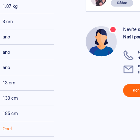
Rádce
1.07 kg
3 cm
Nevíte s
ano
Naši po
ano
n
ano
13 cm
Kon
130 cm
185 cm
Ocel