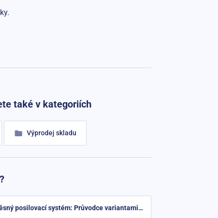
ky.
te také v kategoriích
Výprodej skladu
?
Jak vybrat závěsný posilovací systém: Průvodce variantami Sportago Variotrainer