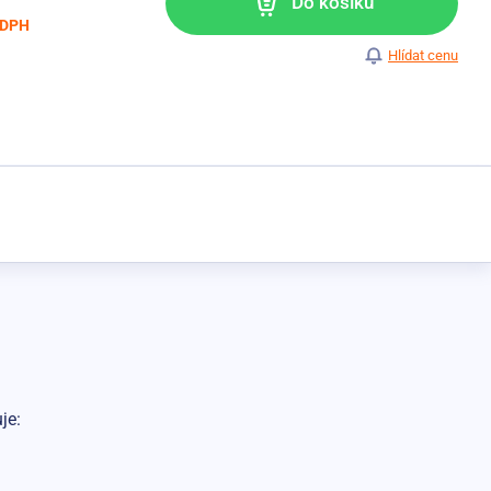
Do košíku
 DPH
Hlídat cenu
je: