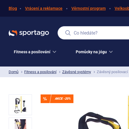
Blog
Vrácení a reklamace
Věrnostní program
Velkoo
Co hledáte?
Fitness a posilování
Pomůcky na jógu
Domů
Fitness a posilování
Závěsné systémy
Závěsný posilovací 
AKCE -20%