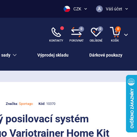
CZK
Váš účet
0
0
0
KONTAKTY
POROVNAT
OBLÍBENÉ
KOŠÍK
 sady
Výprodej skladu
Dárkové poukazy
Značka
:
Sportago
Kód
: 10370
 posilovací systém
o Variotrainer Home Kit