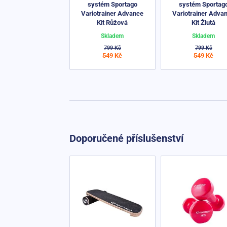
systém Sportago
systém Sportag
Variotrainer Advance
Variotrainer Adva
Kit Růžová
Kit Žlutá
Skladem
Skladem
799 Kč
799 Kč
549 Kč
549 Kč
Doporučené příslušenství