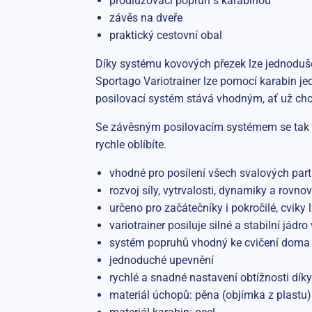
prodlužovací popruh s karabinou
závěs na dveře
praktický cestovní obal
Díky systému kovových přezek lze jednoduše 
Sportago Variotrainer lze pomocí karabin je
posilovací systém stává vhodným, ať už chc
Se závěsným posilovacím systémem se tak m
rychle oblíbíte.
vhodné pro posílení všech svalových parti
rozvoj síly, vytrvalosti, dynamiky a rovno
určeno pro začátečníky i pokročilé, cviky
variotrainer posiluje silné a stabilní jádro
systém popruhů vhodný ke cvičení doma 
jednoduché upevnění
rychlé a snadné nastavení obtížnosti dí
materiál úchopů: pěna (objímka z plastu)