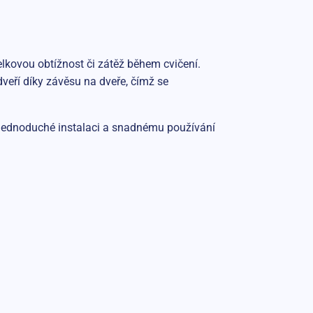
lkovou obtížnost či zátěž během cvičení.
veří díky závěsu na dveře, čímž se
 jednoduché instalaci a snadnému používání