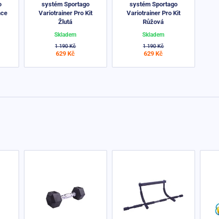
o
systém Sportago
systém Sportago
nce
Variotrainer Pro Kit
Variotrainer Pro Kit
Žlutá
Růžová
Skladem
Skladem
1 190 Kč
1 190 Kč
629 Kč
629 Kč