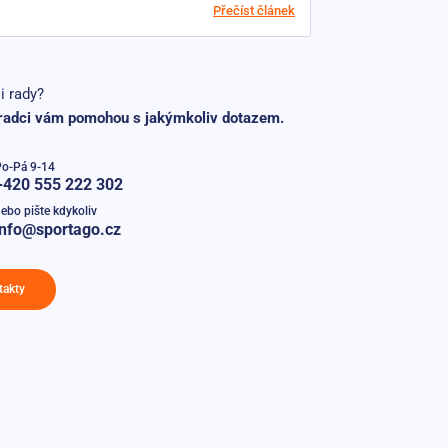
Přečíst článek
i rady?
radci vám pomohou s jakýmkoliv dotazem.
Po-Pá 9-14
+420 555 222 302
ebo pište kdykoliv
info@sportago.cz
takty