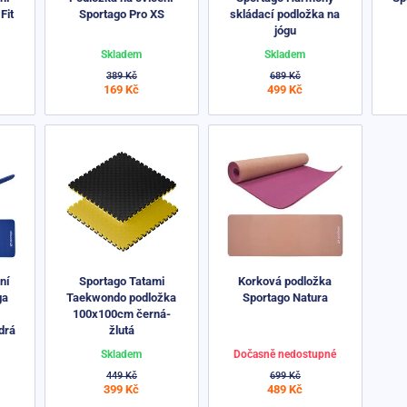
Fit
Sportago Pro XS
skládací podložka na
jógu
Skladem
Skladem
389 Kč
689 Kč
169 Kč
499 Kč
ní
Sportago Tatami
Korková podložka
ga
Taekwondo podložka
Sportago Natura
100x100cm černá-
drá
žlutá
Skladem
Dočasně nedostupné
449 Kč
699 Kč
399 Kč
489 Kč