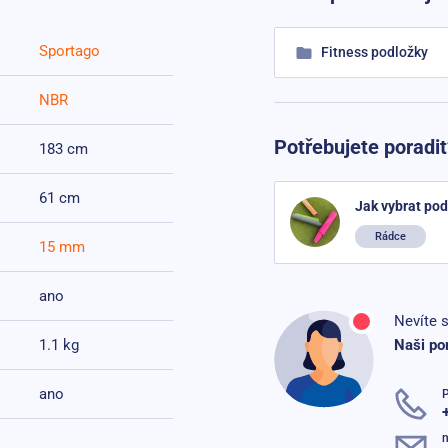
Sportago
Fitness podložky
NBR
Potřebujete poradit
183 cm
61 cm
Jak vybrat pod
Rádce
15 mm
ano
Nevíte s
1.1 kg
Naši po
ano
n