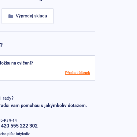
Výprodej skladu
?
ložku na cvičení?
Přečíst článek
i rady?
radci vám pomohou s jakýmkoliv dotazem.
Po-Pá 9-14
+420 555 222 302
ebo pište kdykoliv