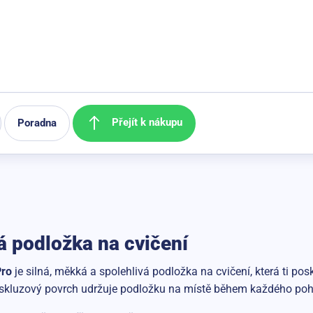
Přejít k nákupu
Poradna
 podložka na cvičení
Pro
je silná, měkká a spolehlivá podložka na cvičení, která ti posk
otiskluzový povrch udržuje podložku na místě během každého po