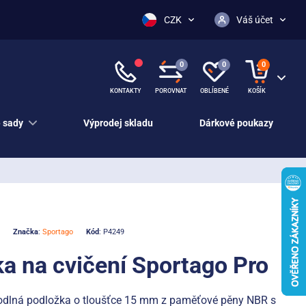
CZK
Váš účet
0
0
0
KONTAKTY
POROVNAT
OBLÍBENÉ
KOŠÍK
 sady
Výprodej skladu
Dárkové poukazy
Značka
:
Sportago
Kód
: P4249
a na cvičení Sportago Pro
dlná podložka o tloušťce 15 mm z paměťové pěny NBR s