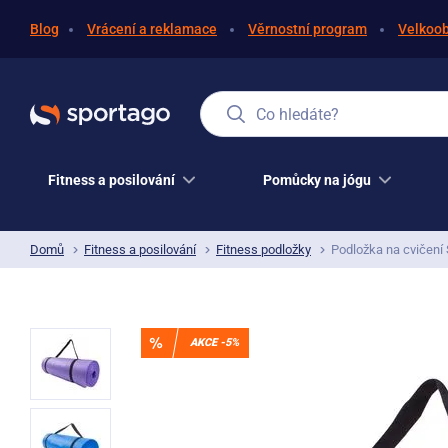
Blog
Vrácení a reklamace
Věrnostní program
Velkoo
Co hledáte?
Fitness a posilování
Pomůcky na jógu
Domů
Fitness a posilování
Fitness podložky
Podložka na cvičení
AKCE -5%