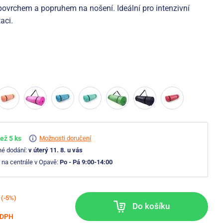
povrchem a popruhem na nošení. Ideální pro intenzivní
taci.
ež 5 ks
Možnosti doručení
né dodání:
v úterý 11. 8. u vás
 na centrále v Opavě:
Po - Pá 9:00-14:00
(-5%)
Do košíku
 DPH