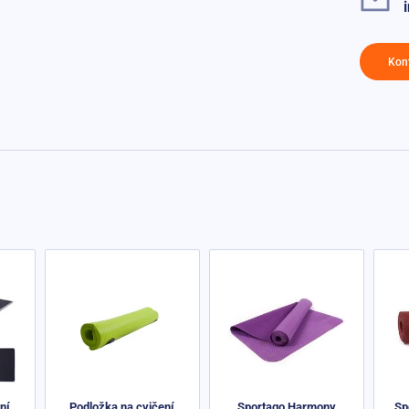
Kon
ní
Podložka na cvičení
Sportago Harmony
Sp