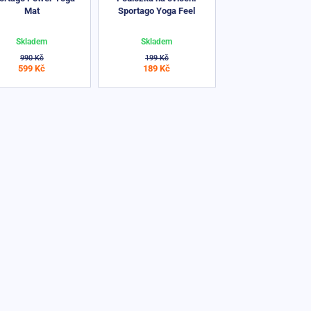
Mat
Sportago Yoga Feel
Skladem
Skladem
990 Kč
199 Kč
599 Kč
189 Kč