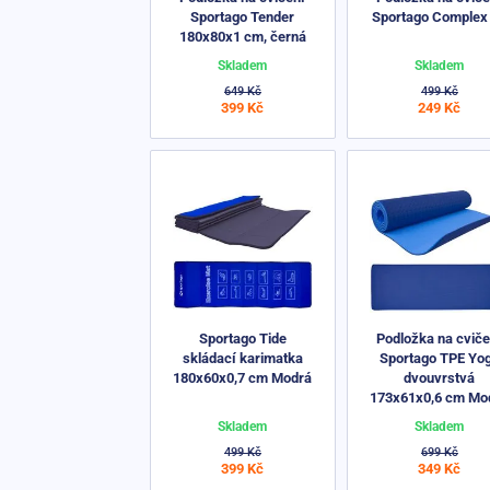
Sportago Tender
Sportago Complex 
180x80x1 cm, černá
Skladem
Skladem
649 Kč
499 Kč
399 Kč
249 Kč
Sportago Tide
Podložka na cviče
skládací karimatka
Sportago TPE Yo
180x60x0,7 cm Modrá
dvouvrstvá
173x61x0,6 cm Mo
Skladem
Skladem
499 Kč
699 Kč
399 Kč
349 Kč