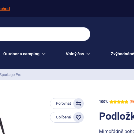
bchod
Outdoor a camping
Volný čas
Zvýhodněné
 Sportago Pro
100%
(8)
Porovnat
Podložk
Oblíbené
Mimořádně poho