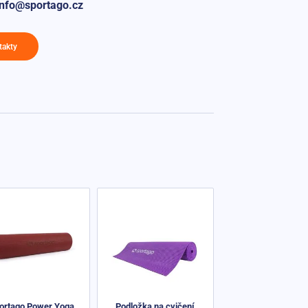
info@sportago.cz
takty
ortago Power Yoga
Podložka na cvičení