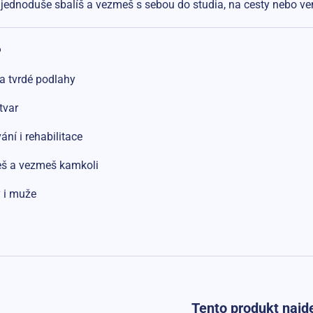
 jednoduše sbalíš a vezmeš s sebou do studia, na cesty nebo ve
?
na tvrdé podlahy
tvar
ání i rehabilitace
eš a vezmeš kamkoli
y i muže
Tento produkt najde