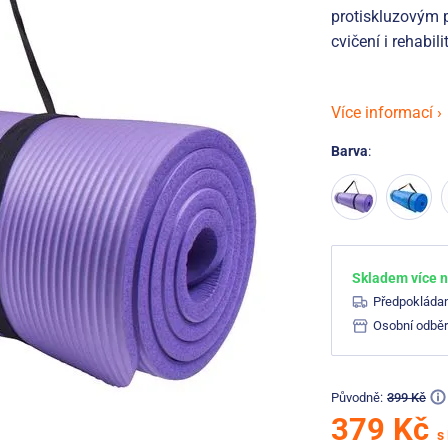
protiskluzovým 
cvičení i rehabili
Více informací ›
Barva
:
Skladem více n
Předpokláda
Osobní odběr
Původně:
399 Kč
379 Kč
s