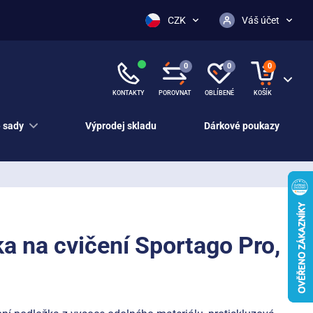
CZK
Váš účet
0
0
0
KONTAKTY
POROVNAT
OBLÍBENÉ
KOŠÍK
 sady
Výprodej skladu
Dárkové poukazy
a na cvičení Sportago Pro,