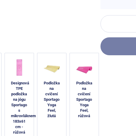
Designová
Podložka
Podložka
TPE
na
na
podložka
cvičení
cvičení
na jógu
Sportago
Sportago
Sportago
Yoga
Yoga
s
Feel,
Feel,
mikrovláknem
žlutá
růžová
183x61
cm -
růžová