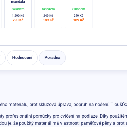
mandala
Skladem
Skladem
Skladem
1 290 Kč
249 Kč
249 Kč
790 Kč
189 Kč
189 Kč
í
Hodnocení
Poradna
ho materiálu, protiskluzová úprava, popruh na nošení. Tloušťka
ty profesionální pomůcky pro cvičení na podlaze. Díky použité
odou je, že použitý materiál má vlastnosti paměťové pěny a prot