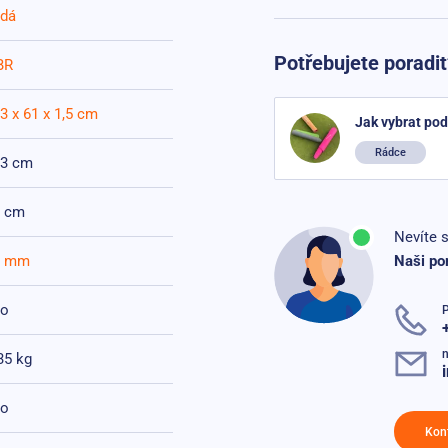
dá
Potřebujete poradit
BR
3 x 61 x 1,5 cm
Jak vybrat pod
Rádce
83 cm
1 cm
Nevíte s
5 mm
Naši po
no
n
35 kg
no
Kon