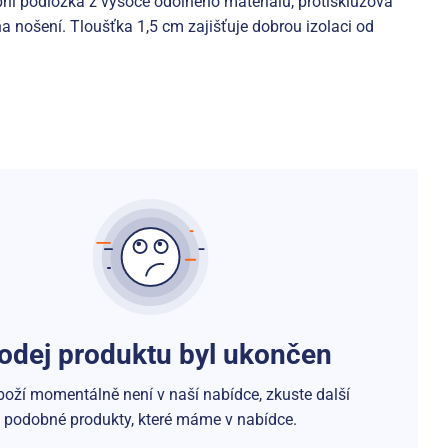
ní podložka z vysoce odolného materiálu, protiskluzová
a nošení. Tloušťka 1,5 cm zajišťuje dobrou izolaci od
odej produktu byl ukončen
boží momentálně není v naší nabídce, zkuste další
podobné produkty, které máme v nabídce.