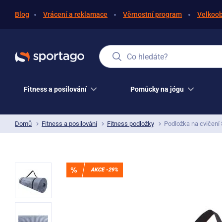
Blog
Vrácení a reklamace
Věrnostní program
Velkoo
Co hledáte?
Fitness a posilování
Pomůcky na jógu
Domů
Fitness a posilování
Fitness podložky
Podložka na cvičení 
AKCE -29%