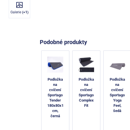
Galerie
(+1)
Podobné produkty
Podložka
Podložka
Podložka
na
na
na
cvičení
cvičení
cvičení
Sportago
Sportago
Sportago
Tender
Complex
Yoga
180x80x1
Fit
Feel,
cm,
šedá
černá