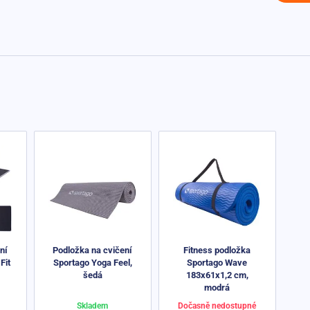
ní
Podložka na cvičení
Fitness podložka
Fit
Sportago Yoga Feel,
Sportago Wave
šedá
183x61x1,2 cm,
modrá
Skladem
Dočasně nedostupné