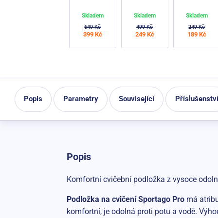
Skladem
Skladem
Skladem
649 Kč
499 Kč
249 Kč
399 Kč
249 Kč
189 Kč
Popis
Parametry
Související
Příslušenstv
Popis
Komfortní cvičební podložka z vysoce odolné
Podložka na cvičení Sportago Pro
má atribu
komfortní, je odolná proti potu a vodě. Výh