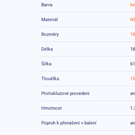
Barva
še
Materiál
N
Rozměry
18
Délka
1
Šířka
6
Tloušťka
1
Protiskluzové provedení
a
Hmotnost
1.
Popruh k přenášení v balení
a