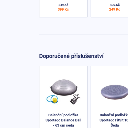
649 Kč
499 Kč
399 Kč
249 Kč
Doporučené příslušenství
Balanční podložka
Balanční podlož
Sportago Balance Ball
Sportago FitSit 1
- 63 cm šedá
Šedá