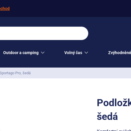
bchod
Outdoor a camping
Volný čas
Zvýhodněné
Sportago Pro, šedá
Podložk
šedá