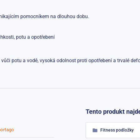
ynikajícím pomocníkem na dlouhou dobu.
lhkosti, potu a opotřebení
á vůči potu a vodě, vysoká odolnost proti opotřebení a trvalé def
Tento produkt najde
ortago
Fitness podložky