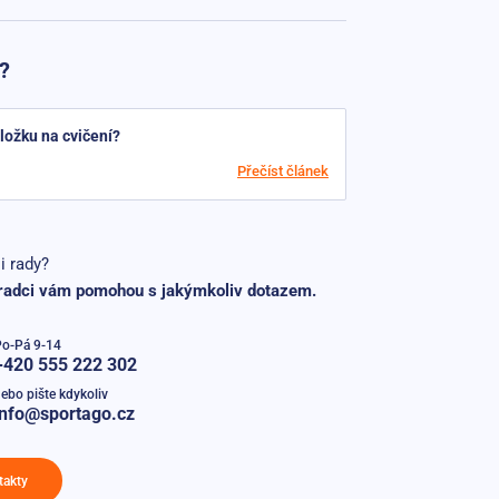
?
ložku na cvičení?
Přečíst článek
i rady?
radci vám pomohou s jakýmkoliv dotazem.
Po-Pá 9-14
+420 555 222 302
ebo pište kdykoliv
info@sportago.cz
takty