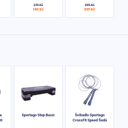
249 Kč
599 Kč
189 Kč
399 Kč
ka
Sportago Step Basic
Švihadlo Sportago
00
CrossFit Speed Šedá