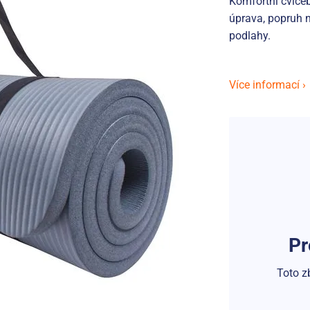
Komfortní cvičeb
úprava, popruh n
podlahy.
Více informací ›
Pr
Toto z