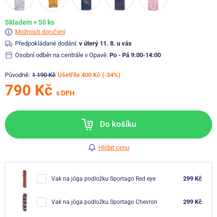
Skladem > 50 ks
Možnosti doručení
Předpokládané dodání:
v úterý 11. 8. u vás
Osobní odběr na centrále v Opavě:
Po - Pá 9:00-14:00
Původně:
1 190 Kč
Ušetříte 400 Kč
(-34%)
790 Kč
s DPH
Do košíku
Hlídat cenu
299 Kč
Vak na jóga podložku Sportago Red eye
299 Kč
Vak na jóga podložku Sportago Chevron