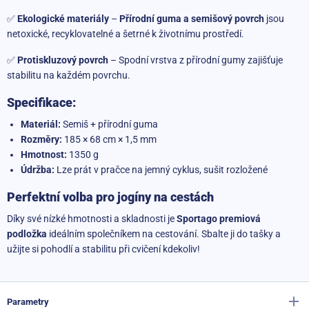
✅
Ekologické materiály
–
Přírodní guma a semišový povrch
jsou
netoxické, recyklovatelné a šetrné k životnímu prostředí.
✅
Protiskluzový povrch
– Spodní vrstva z přírodní gumy zajišťuje
stabilitu na každém povrchu.
Specifikace:
Materiál:
Semiš + přírodní guma
Rozměry:
185 × 68 cm × 1,5 mm
Hmotnost:
1350 g
Ú
držba:
Lze prát v pračce na jemný cyklus, sušit rozložené
Perfektní volba pro jogíny na cestách
Díky své nízké hmotnosti a skladnosti je
Sportago premiová
podložka
ideálním společníkem na cestování. Sbalte ji do tašky a
užijte si pohodlí a stabilitu při cvičení kdekoliv!
Parametry