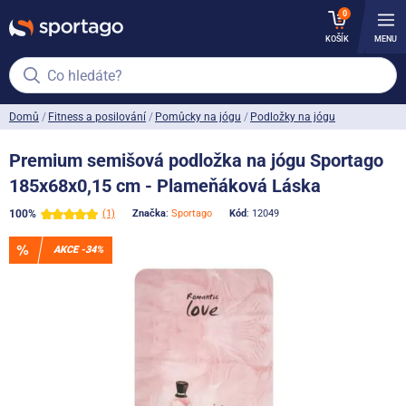
0
KOŠÍK
MENU
Co hledáte?
Domů
Fitness a posilování
Pomůcky na jógu
Podložky na jógu
Premium semišová podložka na jógu Sportago
185x68x0,15 cm - Plameňáková Láska
100%
(1)
Značka
:
Sportago
Kód
: 12049
AKCE -34%