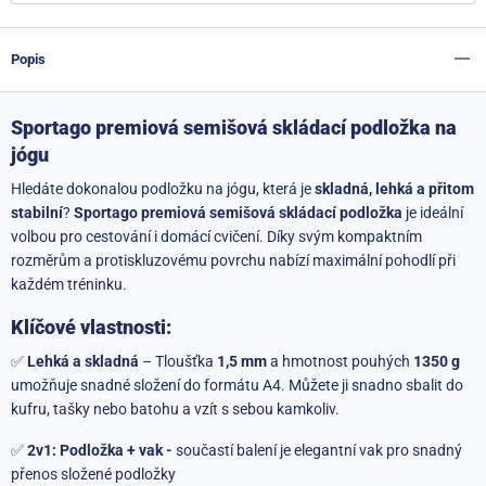
Popis
Sportago premiová semišová skládací podložka na
jógu
Hledáte dokonalou podložku na jógu, která je
skladná, lehká a přitom
stabilní
?
Sportago premiová semišová skládací podložka
je ideální
volbou pro cestování i domácí cvičení. Díky svým kompaktním
rozměrům a protiskluzovému povrchu nabízí maximální pohodlí při
každém tréninku.
Klíčové vlastnosti:
✅
Lehká a skladná
– Tloušťka
1,5 mm
a hmotnost pouhých
1350 g
umožňuje snadné složení do formátu A4. Můžete ji snadno sbalit do
kufru, tašky nebo batohu a vzít s sebou kamkoliv.
✅
2v1: Podložka + vak -
součastí balení je elegantní vak pro snadný
přenos složené podložky