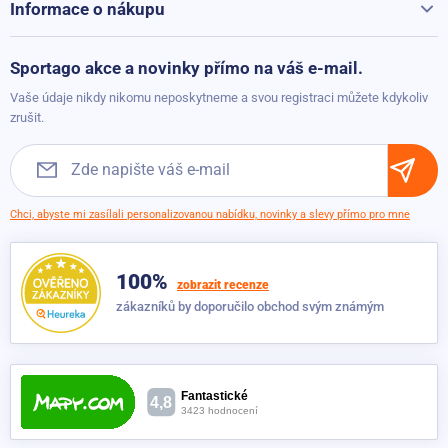
Běžecké pásy při přepravě hýčkáme
Informace o nákupu
Vrácení a reklamace
Vak na jóga podložku Sportago Lagoon
Možnosti platby
Sportago akce a novinky přímo na váš e-mail.
Dočasně nedostupné
499 Kč
Možnosti dopravy
299 Kč
Vaše údaje nikdy nikomu neposkytneme a svou registraci můžete kdykoliv
Obchodní podmínky
zrušit.
Vak na jóga podložku Sportago Aztek
Dočasně nedostupné
499 Kč
349 Kč
Chci, abyste mi zasílali personalizovanou nabídku, novinky a slevy přímo pro mne
100%
zobrazit recenze
zákazníků by doporučilo obchod svým známým