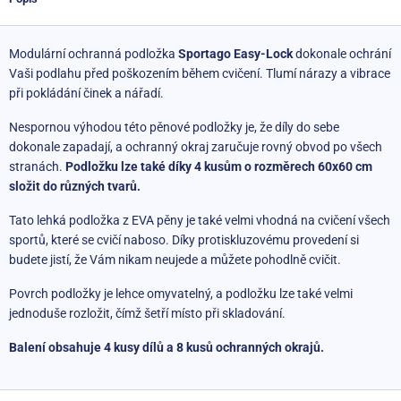
Modulární ochranná podložka
Sportago Easy-Lock
dokonale ochrání
Vaši podlahu před poškozením během cvičení. Tlumí nárazy a vibrace
při pokládání činek a nářadí.
Nespornou výhodou této pěnové podložky je, že díly do sebe
dokonale zapadají, a ochranný okraj zaručuje rovný obvod po všech
stranách.
Podložku lze také díky 4 kusům o rozměrech 60x60 cm
složit do různých tvarů.
Tato lehká podložka z EVA pěny je také velmi vhodná na cvičení všech
sportů, které se cvičí naboso. Díky protiskluzovému provedení si
budete jistí, že Vám nikam neujede a můžete pohodlně cvičit.
Povrch podložky je lehce omyvatelný, a podložku lze také velmi
jednoduše rozložit, čímž šetří místo při skladování.
Balení obsahuje 4 kusy dílů a 8 kusů ochranných okrajů.