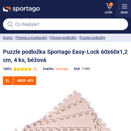
0
KOŠÍK
MENU
Co hledáte?
Domů
Fitness a posilování
Fitness podložky
Puzzle podložky
Puzzle podložka Sportago Easy-Lock 60x60x1,2
cm, 4 ks, béžová
100%
(2)
Značka
:
Sportago
Kód
: 11080
AKCE -50%