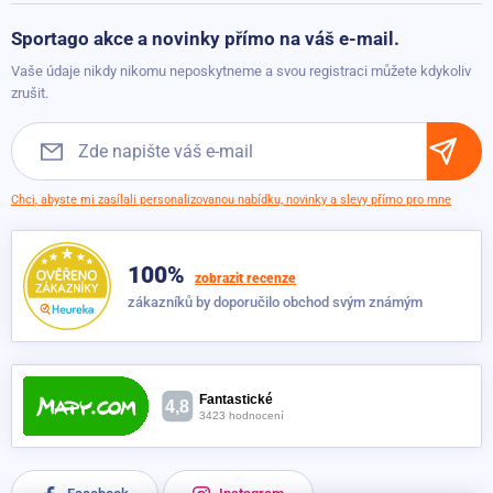
119 Kč
Možnosti platby
Sportago akce a novinky přímo na váš e-mail.
Možnosti dopravy
Puzzle podložka Sportago Easy-Lock 30x30x1,2 cm, 4 ks,
Vaše údaje nikdy nikomu neposkytneme a svou registraci můžete kdykoliv
oranžová
Obchodní podmínky
zrušit.
Skladem
149 Kč
119 Kč
Puzzle podložka Sportago Easy-Lock 30x30x1,2 cm, 4 ks,
Chci, abyste mi zasílali personalizovanou nabídku, novinky a slevy přímo pro mne
fialová
Skladem
149 Kč
119 Kč
100%
zobrazit recenze
zákazníků by doporučilo obchod svým známým
Puzzle podložka Sportago Easy-Lock 30x30x1,2 cm, 4 ks,
tmavě modrá
Skladem
149 Kč
119 Kč