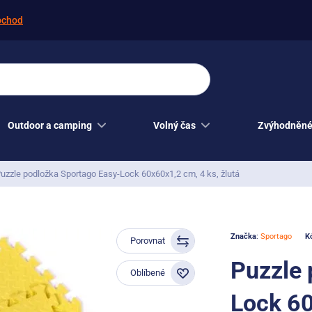
bchod
Outdoor a camping
Volný čas
Zvýhodněné
uzzle podložka Sportago Easy-Lock 60x60x1,2 cm, 4 ks, žlutá
Značka
:
Sportago
K
Porovnat
Puzzle 
Oblíbené
Lock 60