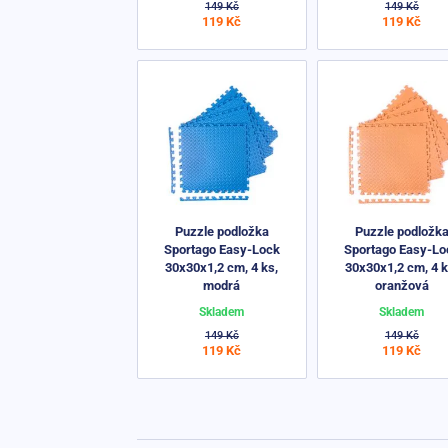
149 Kč
149 Kč
119 Kč
119 Kč
Puzzle podložka
Puzzle podložk
Sportago Easy-Lock
Sportago Easy-Lo
30x30x1,2 cm, 4 ks,
30x30x1,2 cm, 4 k
modrá
oranžová
Skladem
Skladem
149 Kč
149 Kč
119 Kč
119 Kč