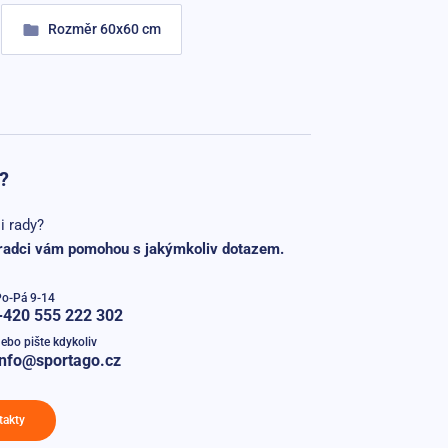
Rozměr 60x60 cm
?
i rady?
radci vám pomohou s jakýmkoliv dotazem.
Po-Pá 9-14
+420 555 222 302
ebo pište kdykoliv
info@sportago.cz
takty