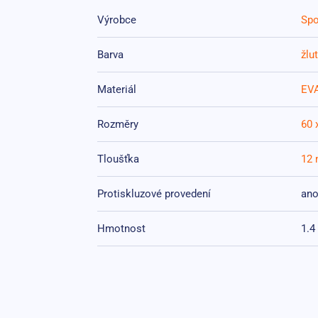
Výrobce
Spo
Barva
žlu
Materiál
EVA
Rozměry
60 
Tloušťka
12
Protiskluzové provedení
an
Hmotnost
1.4