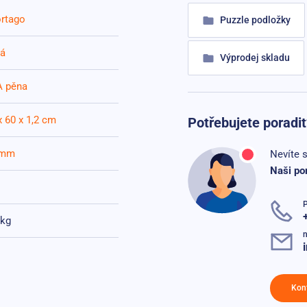
rtago
Puzzle podložky
tá
Výprodej skladu
 pěna
x 60 x 1,2 cm
Potřebujete poradit
 mm
Nevíte s
Naši po
o
 kg
n
Kon