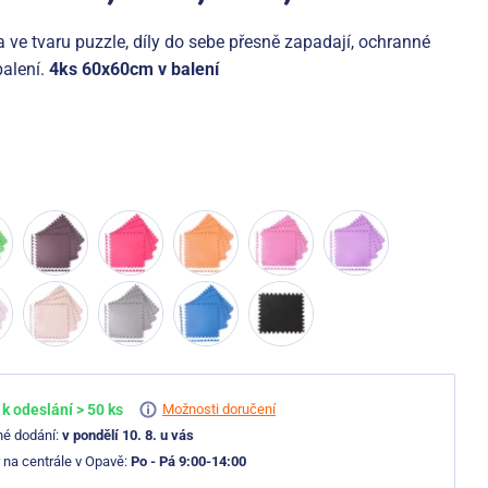
ve tvaru puzzle, díly do sebe přesně zapadají, ochranné
balení.
4ks 60x60cm v balení
k odeslání > 50 ks
Možnosti doručení
né dodání:
v pondělí 10. 8. u vás
 na centrále v Opavě:
Po - Pá 9:00-14:00