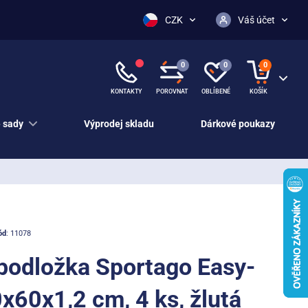
CZK
Váš účet
0
0
0
KONTAKTY
POROVNAT
OBLÍBENÉ
KOŠÍK
 sady
Výprodej skladu
Dárkové poukazy
ód
: 11078
podložka Sportago Easy-
x60x1,2 cm, 4 ks, žlutá