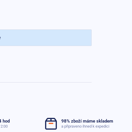
e
4 hod
98% zboží máme skladem
12:00
a připraveno ihned k expedici