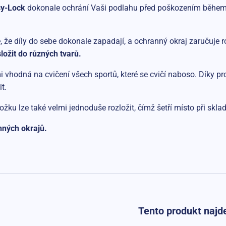
sy-Lock
dokonale ochrání Vaši podlahu před poškozením během c
 že díly do sebe dokonale zapadají, a ochranný okraj zaručuje
ložit do různých tvarů.
 vhodná na cvičení všech sportů, které se cvičí naboso. Díky pro
it.
žku lze také velmi jednoduše rozložit, čímž šetří místo při skla
anných okrajů.
Tento produkt najde