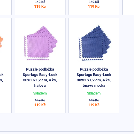
149 Kč
149 Kč
119 Kč
119 Kč
a
Puzzle podložka
Puzzle podložka
ck
Sportago Easy-Lock
Sportago Easy-Lock
s,
30x30x1,2 cm, 4 ks,
30x30x1,2 cm, 4 ks,
fialová
tmavě modrá
Skladem
Skladem
149 Kč
149 Kč
119 Kč
119 Kč