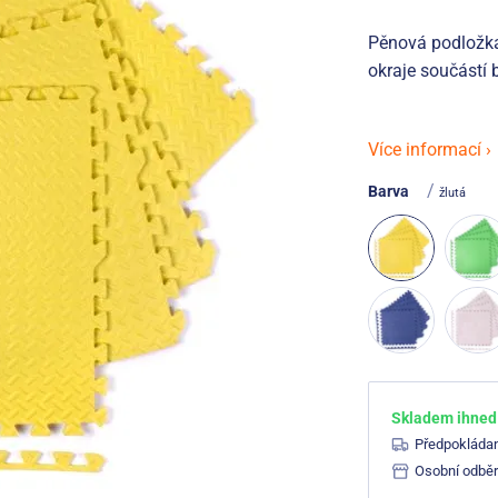
Pěnová podložka 
okraje součástí 
Více informací ›
/
Barva
žlutá
Skladem ihned 
Předpokláda
Osobní odběr