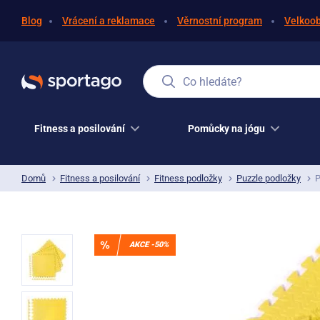
Blog
Vrácení a reklamace
Věrnostní program
Velkoo
Co hledáte?
Fitness a posilování
Pomůcky na jógu
Domů
Fitness a posilování
Fitness podložky
Puzzle podložky
P
AKCE -50%