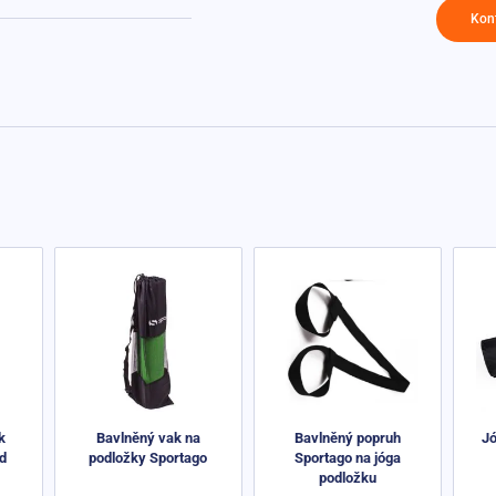
Kon
k
Bavlněný vak na
Bavlněný popruh
Jó
rd
podložky Sportago
Sportago na jóga
podložku