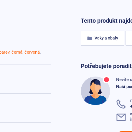
Tento produkt najde
Vaky a obaly
barev
,
černá
,
červená
,
Potřebujete poradit
Nevíte s
Naši po
n