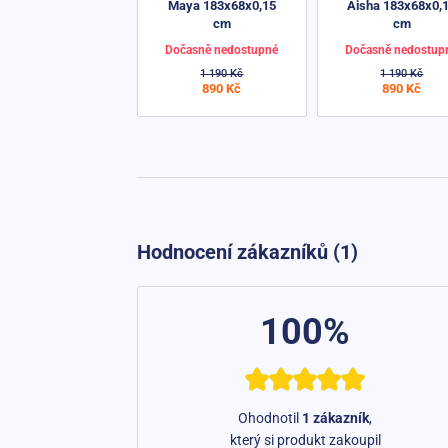
Maya 183x68x0,15
Aisha 183x68x0,
cm
cm
Dočasně nedostupné
Dočasně nedostup
1 190 Kč
1 190 Kč
890 Kč
890 Kč
Hodnocení zákazníků (1)
100%
Ohodnotil
1 zákazník
,
který si produkt zakoupil