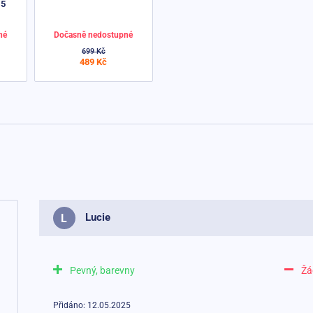
15
né
Dočasně nedostupné
699 Kč
489 Kč
Lucie
L
Pevný, barevny
Žá
Přidáno: 12.05.2025