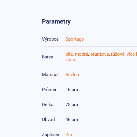
Parametry
Výrobce
Sportago
bílá
,
modrá
,
oranžová
,
růžová
,
více 
Barva
žlutá
Materiál
Bavlna
Průměr
16 cm
Délka
75 cm
Obvod
46 cm
Zapínání
Zip