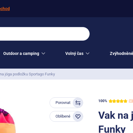
bchod
Outdoor a camping
Volný čas
Zvýhodněné
na jóga podložku Sportago Funky
100%
(1)
Porovnat
Vak na 
Oblíbené
Funky