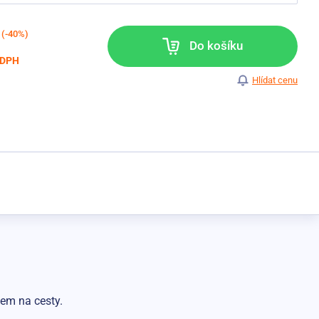
(-40%)
Do košíku
 DPH
Hlídat cenu
kem na cesty.