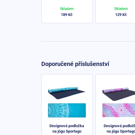
Skladem
Skladem
189 Kč
129 Kč
Doporučené příslušenství
Designová podložka
Designová podlož
na jógu Sportago
na jógu Sportag