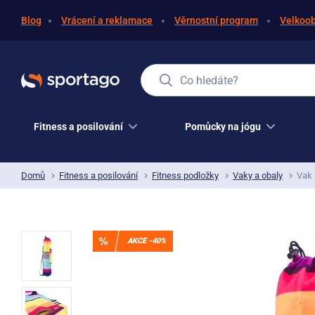
Blog
Vrácení a reklamace
Věrnostní program
Velkoo
Co hledáte?
Fitness a posilování
Pomůcky na jógu
Domů
Fitness a posilování
Fitness podložky
Vaky a obaly
Vak 
AKCE -40%