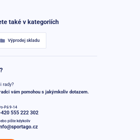
te také v kategoriích
Výprodej skladu
?
i rady?
radci vám pomohou s jakýmkoliv dotazem.
Po-Pá 9-14
+420 555 222 302
ebo pište kdykoliv
info@sportago.cz