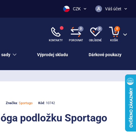
CZK
Váš účet
0
0
0
KONTAKTY
POROVNAT
OBLÍBENÉ
KOŠÍK
 sady
Výprodej skladu
Dárkové poukazy
Značka
:
Sportago
Kód
: 10742
jóga podložku Sportago