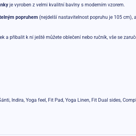
unky
je vyroben z velmi kvalitní bavlny s moderním vzorem.
itelným popruhem
(nejdelší nastavitelnost popruhu je 105 cm), 
k a přibalit k ní ještě můžete oblečení nebo ručník, vše se zaruč
ánti, Indira, Yoga feel, Fit Pad, Yoga Linen, Fit Dual sides, Com