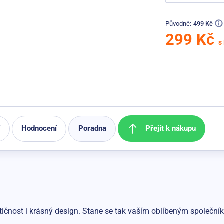
Původně:
499 Kč
299 Kč
s
Přejít k nákupu
í
Hodnocení
Poradna
tičnost i krásný design. Stane se tak vaším oblíbeným společní