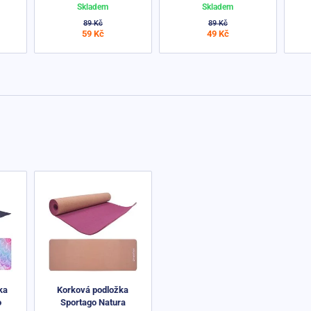
Skladem
Skladem
89 Kč
89 Kč
59 Kč
49 Kč
ka
Korková podložka
o
Sportago Natura