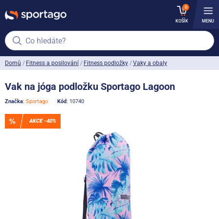
0
KOŠÍK
MENU
Co hledáte?
Domů
Fitness a posilování
Fitness podložky
Vaky a obaly
Vak na jóga podložku Sportago Lagoon
Značka
:
Sportago
Kód
: 10740
AKCE -40%