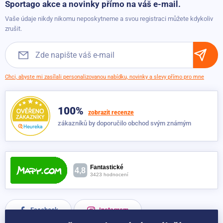
Sportago akce a novinky přímo na váš e-mail.
Možnosti dopravy
Vaše údaje nikdy nikomu neposkytneme a svou registraci můžete kdykoliv
Obchodní podmínky
zrušit.
Chci, abyste mi zasílali personalizovanou nabídku, novinky a slevy přímo pro mne
100%
zobrazit recenze
zákazníků by doporučilo obchod svým známým
Facebook
Instagram