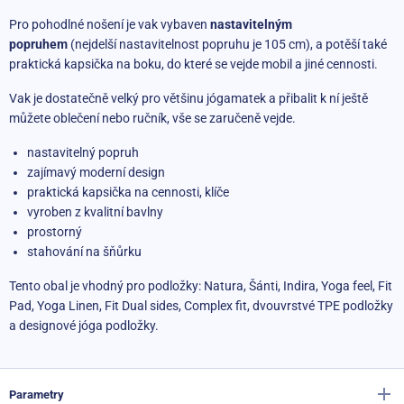
Pro pohodlné nošení je vak vybaven
nastavitelným
popruhem
(nejdelší nastavitelnost popruhu je 105 cm), a potěší také
praktická kapsička na boku, do které se vejde mobil a jiné cennosti.
Vak je dostatečně velký pro většinu jógamatek a přibalit k ní ještě
můžete oblečení nebo ručník, vše se zaručeně vejde.
nastavitelný popruh
zajímavý moderní design
praktická kapsička na cennosti, klíče
vyroben z kvalitní bavlny
prostorný
stahování na šňůrku
Tento obal je vhodný pro podložky: Natura, Šánti, Indira, Yoga feel, Fit
Pad, Yoga Linen, Fit Dual sides, Complex fit, dvouvrstvé TPE podložky
a designové jóga podložky.
Parametry