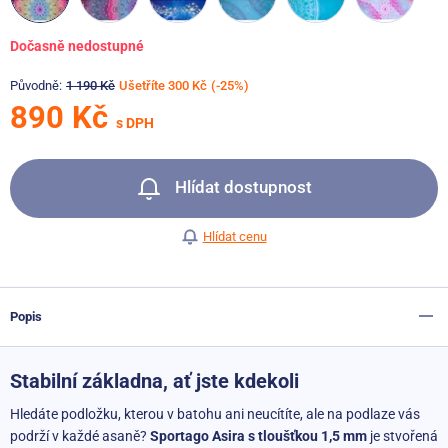
Dočasně nedostupné
Původně:
1 190 Kč
Ušetříte 300 Kč
(-25%)
890 Kč
s DPH
Hlídat dostupnost
Hlídat cenu
Popis
Stabilní základna, ať jste kdekoli
Hledáte podložku, kterou v batohu ani neucítíte, ale na podlaze vás
podrží v každé asaně?
Sportago Asira s tloušťkou 1,5 mm
je stvořená