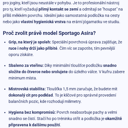
pro jogíny, kteří jsou neustále v pohybu. Je to profesionální nástroj
pro ty, kteří vyžadují
přímý kontakt se zemí
a odmítají se "houpat" na
příliš měkkém povrchu. Ideální jako samostatná podložka na cesty
nebo jako
vlastní hygienická vrstva
na erární jógamatku ve studiu.
Proč zvolit právě model Sportago Asira?
Grip, na který je spoleh:
Speciální povrchová úprava zajišťuje, že
ruce i nohy drží jako přibité
. Čím víc se zapotíte, tím pevnější
oporu získáte.
Sbaleno za vteřinu:
Díky minimální tloušťce podložku
snadno
složíte do čtverce nebo srolujete
do úzkého válce. V kufru zabere
minimum místa.
Mistrovská stabilita:
Tloušťka 1,5 mm zaručuje, že budete mít
dokonalý cit pro podklad
. To je klíčové pro správné provedení
balančních pozic, kde rozhodují milimetry.
Hygiena bez kompromisů:
Povrch neabsorbuje pachy a velmi
snadno se čistí. Stačí ho po tréninku otřít a podložka je
okamžitě
připravena k dalšímu použití
.