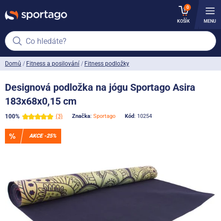
0
KOŠÍK
MENU
Co hledáte?
Domů
Fitness a posilování
Fitness podložky
Designová podložka na jógu Sportago Asira
183x68x0,15 cm
100%
(3)
Značka
:
Sportago
Kód
: 10254
AKCE -25%