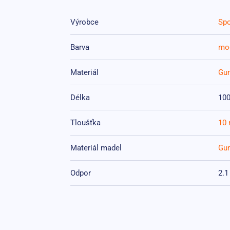
Výrobce
Spo
Barva
mo
Materiál
Gu
Délka
10
Tloušťka
10
Materiál madel
Gu
Odpor
2.1