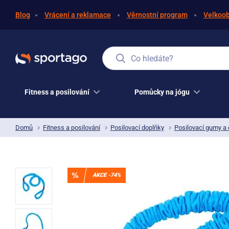
Blog
Vrácení a reklamace
Věrnostní program
Velkoo
Co hledáte?
Fitness a posilování
Pomůcky na jógu
Domů
Fitness a posilování
Posilovací doplňky
Posilovací gumy a
AKCE -74%