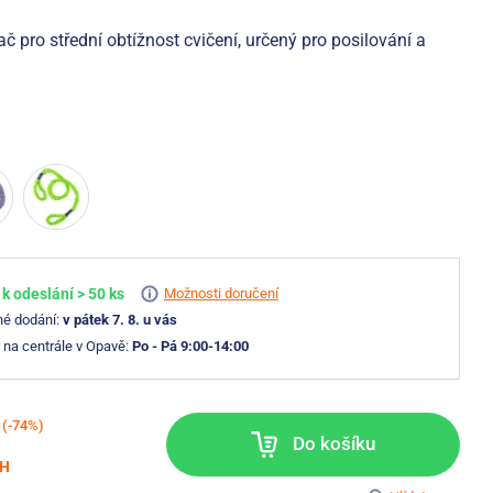
 pro střední obtížnost cvičení, určený pro posilování a
k odeslání > 50 ks
Možnosti doručení
né dodání:
v pátek 7. 8. u vás
 na centrále v Opavě:
Po - Pá 9:00-14:00
(-74%)
Do košíku
PH