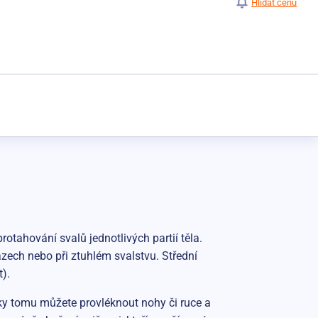
Hlídat cenu
otahování svalů jednotlivých partií těla.
zech nebo při ztuhlém svalstvu. Střední
).
ky tomu můžete provléknout nohy či ruce a