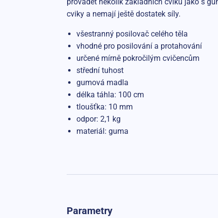
provádět několik základních cviků jako s g
cviky a nemají ještě dostatek síly.
všestranný posilovač celého těla
vhodné pro posilování a protahování
určené mírně pokročilým cvičencům
střední tuhost
gumová madla
délka táhla: 100 cm
tloušťka: 10 mm
odpor: 2,1 kg
materiál: guma
Parametry