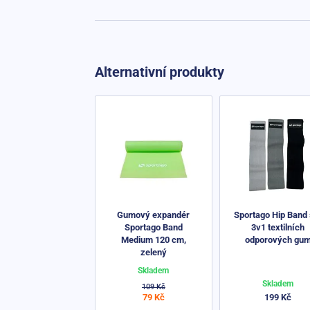
Alternativní produkty
Gumový expandér
Sportago Hip Band 
Sportago Band
3v1 textilních
Medium 120 cm,
odporových gu
zelený
Skladem
Skladem
109 Kč
79 Kč
199 Kč