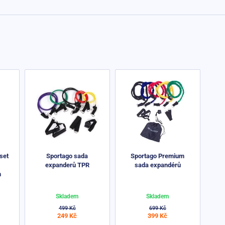
set
Sportago sada
Sportago Premium
expanderů TPR
sada expandérů
m
Skladem
Skladem
499 Kč
699 Kč
249 Kč
399 Kč