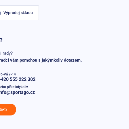
Výprodej skladu
?
i rady?
radci vám pomohou s jakýmkoliv dotazem.
Po-Pá 9-14
+420 555 222 302
ebo pište kdykoliv
info@sportago.cz
takty