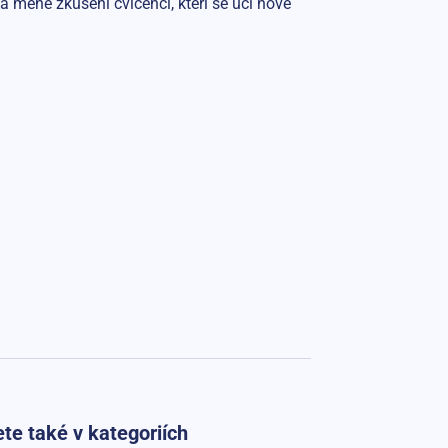
méně zkušení cvičenci, kteří se učí nové
te také v kategoriích