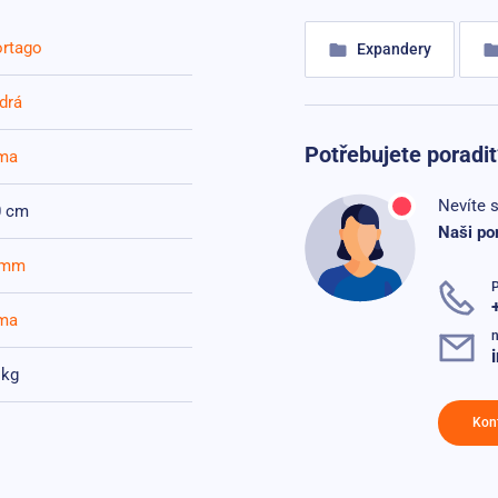
rtago
Expandery
drá
Potřebujete poradit
ma
Nevíte s
0 cm
Naši po
 mm
ma
n
 kg
Kon