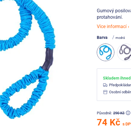
Gumový posilovač
protahování.
Více informací ›
/
Barva
modrá
Skladem ihned 
Předpokláda
Osobní odběr
Původně:
290 Kč
74 Kč
s D