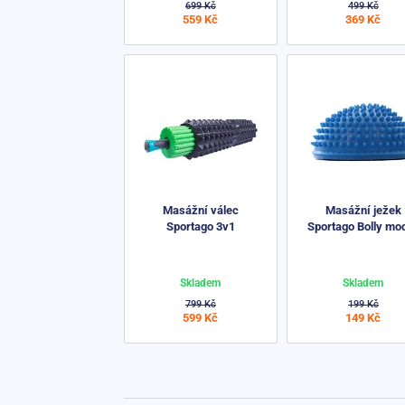
699 Kč
499 Kč
559 Kč
369 Kč
Masážní válec
Masážní ježek
Sportago 3v1
Sportago Bolly mo
Skladem
Skladem
799 Kč
199 Kč
599 Kč
149 Kč