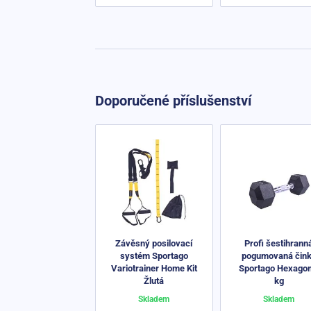
Doporučené příslušenství
Závěsný posilovací
Profi šestihrann
systém Sportago
pogumovaná čin
Variotrainer Home Kit
Sportago Hexagon
Žlutá
kg
Skladem
Skladem