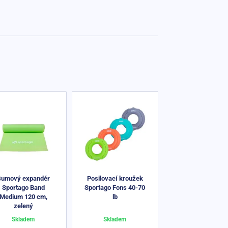
Gumový expandér
Posilovací kroužek
Sportago Band
Sportago Fons 40-70
Medium 120 cm,
lb
zelený
Skladem
Skladem