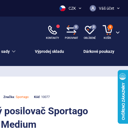
CZK
Váš účet
0
0
0
KONTAKTY
POROVNAT
OBLÍBENÉ
KOŠÍK
 sady
Výprodej skladu
Dárkové poukazy
Značka
:
Sportago
Kód
: 10077
 posilovač Sportago
h Medium