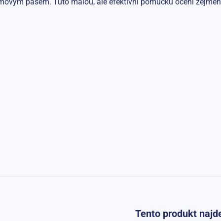
umovým pásem. Tuto malou, ale efektivní pomůcku ocení zejména 
Tento produkt najde