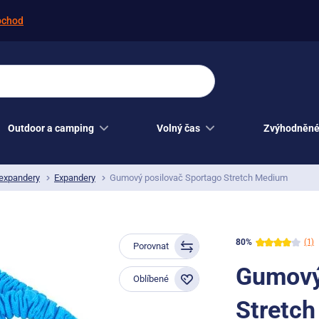
bchod
Outdoor a camping
Volný čas
Zvýhodněné
 expandery
Expandery
Gumový posilovač Sportago Stretch Medium
80%
(1)
Porovnat
Gumový
Oblíbené
Stretc