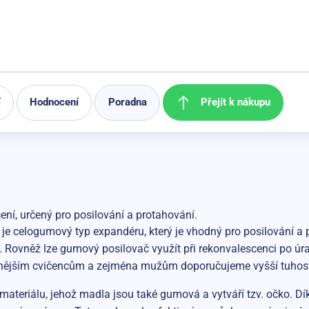
Přejít k nákupu
í
Hodnocení
Poradna
ení, určený pro posilování a protahování.
e celogumový typ expandéru, který je vhodný pro posilování a pr
 Rovněž lze gumový posilovač využít při rekonvalescenci po úra
šenějším cvičencům a zejména mužům doporučujeme vyšší tuhost
ateriálu, jehož madla jsou také gumová a vytváří tzv. očko. Dí