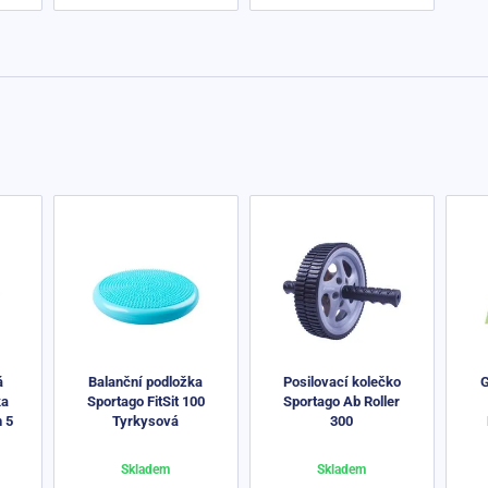
á
Balanční podložka
Posilovací kolečko
ka
Sportago FitSit 100
Sportago Ab Roller
 5
Tyrkysová
300
Skladem
Skladem