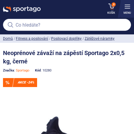
0
KOŠÍK
MENU
Co hledáte?
Domů
Fitness a posilování
Posilovací doplňky
Zátěžové náramky
Neoprénové závaží na zápěstí Sportago 2x0,5
kg, černé
Značka
:
Sportago
Kód
: 10280
AKCE -24%