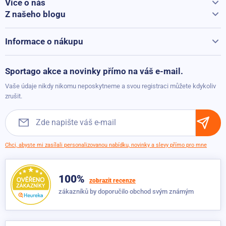
Více o nás
Vše o Sportago
Z našeho blogu
Švihadlo Sportago Easy Jump - černé
Jak vybrat běžecký pás
Kontakty
Skladem
279 Kč
Běžecké pásy při přepravě hýčkáme
Informace o nákupu
229 Kč
Vrácení a reklamace
Možnosti platby
Sada latexových odporových gum
Sportago akce a novinky přímo na váš e-mail.
Možnosti dopravy
Skladem
260 Kč
Vaše údaje nikdy nikomu neposkytneme a svou registraci můžete kdykoliv
159 Kč
Obchodní podmínky
zrušit.
Sada 5 posilovacích gum
Skladem
565 Kč
479 Kč
Chci, abyste mi zasílali personalizovanou nabídku, novinky a slevy přímo pro mne
Sportago zátěžové švihadlo Skipper 470g
100%
Dočasně nedostupné
599 Kč
zobrazit recenze
369 Kč
zákazníků by doporučilo obchod svým známým