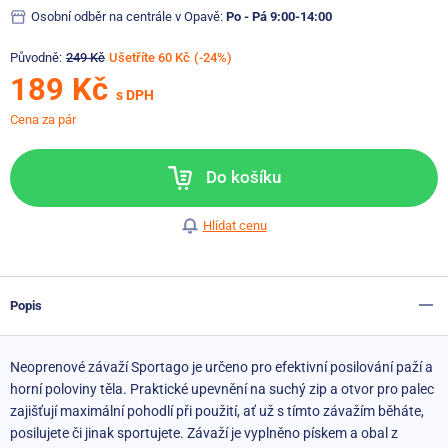
Osobní odběr na centrále v Opavě:
Po - Pá 9:00-14:00
Původně:
249 Kč
Ušetříte 60 Kč
(-24%)
189 Kč
s DPH
Cena za pár
Do košíku
Hlídat cenu
Popis
Neoprenové závaží Sportago je určeno pro efektivní posilování paží a
horní poloviny těla. Praktické upevnění na suchý zip a otvor pro palec
zajišťují maximální pohodlí při použití, ať už s tímto závažím běháte,
posilujete či jinak sportujete. Závaží je vyplněno pískem a obal z