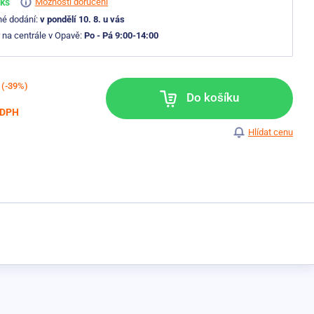
 ks
Možnosti doručení
né dodání:
v pondělí 10. 8. u vás
 na centrále v Opavě:
Po - Pá 9:00-14:00
(-39%)
Do košíku
 DPH
Hlídat cenu