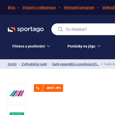
Blog
Vrácení a reklamace
Věrnostní program
Velkoo
Co hledáte?
Fitness a posilování
Pomůcky na jógu
Domů
Zvýhodněné sady
Sady expandérů a posilovacích…
Sada l
AKCE -39%