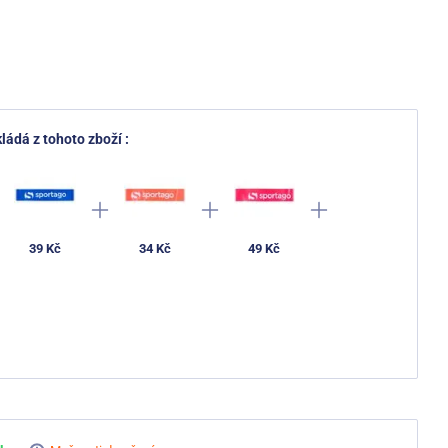
ládá z tohoto zboží :
39 Kč
34 Kč
49 Kč