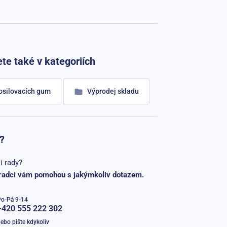
te také v kategoriích
osilovacích gum
Výprodej skladu
?
i rady?
radci vám pomohou s jakýmkoliv dotazem.
Po-Pá 9-14
+420 555 222 302
ebo pište kdykoliv