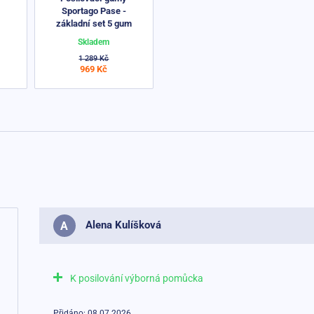
Sportago Pase -
základní set 5 gum
Skladem
1 289 Kč
969 Kč
Alena Kulíšková
A
K posilování výborná pomůcka
Přidáno: 08.07.2026