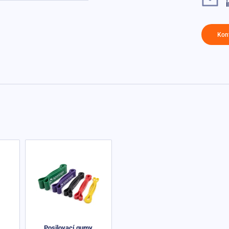
Kon
Posilovací gumy