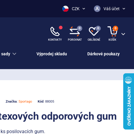
CZK
Váš účet
0
0
0
KONTAKTY
POROVNAT
OBLÍBENÉ
KOŠÍK
 sady
Výprodej skladu
Dárkové poukazy
Značka
:
Sportago
Kód
: 88005
atexových odporových gum
ks posilovacích gum.