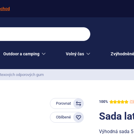
bchod
Outdoor a camping
Volný čas
Zvýhodněné
atexových odporových gum
100%
(1)
Porovnat
Sada l
Oblíbené
Výhodná sada 5 