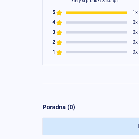
který si produkt zakoupil
5
1x
4
0x
3
0x
2
0x
1
0x
Poradna (0)