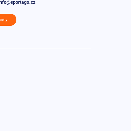
info@sportago.cz
takty