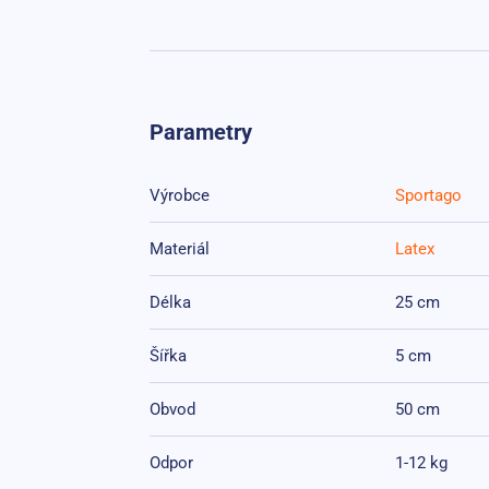
Parametry
Výrobce
Sportago
Materiál
Latex
Délka
25 cm
Šířka
5 cm
Obvod
50 cm
Odpor
1-12 kg