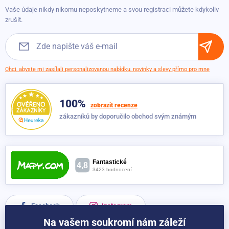
Možnosti dopravy
369 Kč
Vaše údaje nikdy nikomu neposkytneme a svou registraci můžete kdykoliv
Obchodní podmínky
zrušit.
Chci, abyste mi zasílali personalizovanou nabídku, novinky a slevy přímo pro mne
100%
zobrazit recenze
zákazníků by doporučilo obchod svým známým
Facebook
Instagram
Na vašem soukromí nám záleží