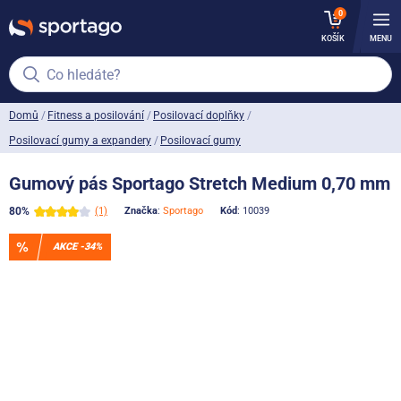
0
KOŠÍK
MENU
Co hledáte?
Domů
Fitness a posilování
Posilovací doplňky
Posilovací gumy a expandery
Posilovací gumy
Gumový pás Sportago Stretch Medium 0,70 mm
80%
(1)
Značka
:
Sportago
Kód
: 10039
AKCE -34%