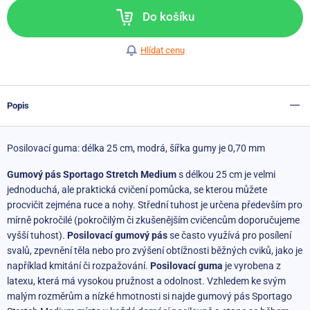
Do košíku
Hlídat cenu
Popis
Posilovací guma: délka 25 cm, modrá, šířka gumy je 0,70 mm
Gumový pás Sportago Stretch Medium
s délkou 25 cm je velmi
jednoduchá, ale praktická cvičení pomůcka, se kterou můžete
procvičit zejména ruce a nohy. Střední tuhost je určena především pro
mírně pokročilé (pokročilým či zkušenějším cvičencům doporučujeme
vyšší tuhost).
Posilovací gumový pás
se často využívá pro posílení
svalů, zpevnění těla nebo pro zvýšení obtížnosti běžných cviků, jako je
například kmitání či rozpažování.
Posilovací guma
je vyrobena z
latexu, která má vysokou pružnost a odolnost. Vzhledem ke svým
malým rozměrům a nízké hmotnosti si najde gumový pás Sportago