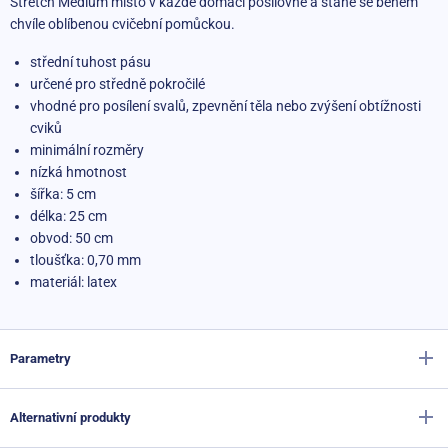
Stretch Medium místo v každé domácí posilovně a stane se během
chvíle oblíbenou cvičební pomůckou.
střední tuhost pásu
určené pro středně pokročilé
vhodné pro posílení svalů, zpevnění těla nebo zvýšení obtížnosti
cviků
minimální rozměry
nízká hmotnost
šířka: 5 cm
délka: 25 cm
obvod: 50 cm
tloušťka: 0,70 mm
materiál: latex
Parametry
Alternativní produkty
Výrobce
Sportago