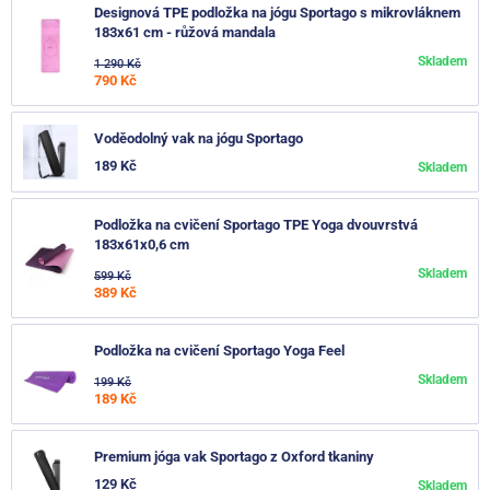
Designová TPE podložka na jógu Sportago s mikrovláknem
183x61 cm - růžová mandala
Skladem
1 290 Kč
790 Kč
Voděodolný vak na jógu Sportago
189 Kč
Skladem
Podložka na cvičení Sportago TPE Yoga dvouvrstvá
183x61x0,6 cm
Skladem
599 Kč
389 Kč
Podložka na cvičení Sportago Yoga Feel
Skladem
199 Kč
189 Kč
Premium jóga vak Sportago z Oxford tkaniny
129 Kč
Skladem