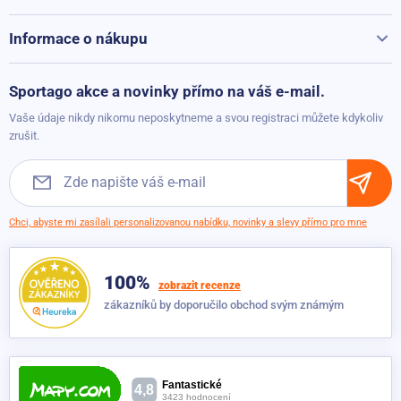
Jak vybrat běžecký pás
Kontakty
Běžecké pásy při přepravě hýčkáme
Informace o nákupu
Vak na jóga podložku Sportago Aztek
Vrácení a reklamace
Dočasně nedostupné
499 Kč
349 Kč
Možnosti platby
Sportago akce a novinky přímo na váš e-mail.
Možnosti dopravy
Vaše údaje nikdy nikomu neposkytneme a svou registraci můžete kdykoliv
Sportago Pilates Ring Fialová
Obchodní podmínky
zrušit.
Dočasně nedostupné
399 Kč
249 Kč
Sportago Yoga Cork Wheel
Chci, abyste mi zasílali personalizovanou nabídku, novinky a slevy přímo pro mne
Dočasně nedostupné
799 Kč
749 Kč
100%
zobrazit recenze
zákazníků by doporučilo obchod svým známým