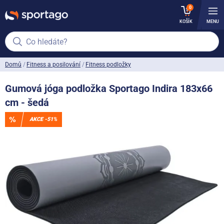
0
KOŠÍK
MENU
Co hledáte?
Domů
Fitness a posilování
Fitness podložky
Gumová jóga podložka Sportago Indira 183x66
cm - šedá
AKCE -51%