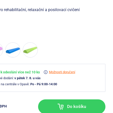
 rehabilitační, relaxační a posilovací cvičení
k odeslání více než 10 ks
Možnosti doručení
né dodání:
v pátek 7. 8. u vás
 na centrále v Opavě:
Po - Pá 9:00-14:00
Do košíku
 DPH