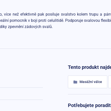
o, více než efektivně pak posiluje svalstvo kolem trupu a pánv
lní pomocník v boji proti celulitidě. Podporuje svalovou flexib
e díky zpevnění zádových svalů.
Tento produkt najde
Masážní válce
Potřebujete poradit