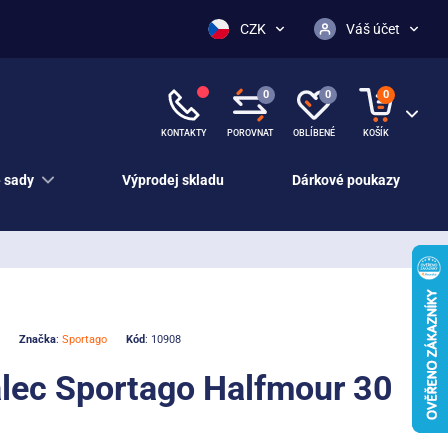
CZK
Váš účet
0
0
0
KONTAKTY
POROVNAT
OBLÍBENÉ
KOŠÍK
 sady
Výprodej skladu
Dárkové poukazy
Značka
:
Sportago
Kód
: 10908
lec Sportago Halfmour 30