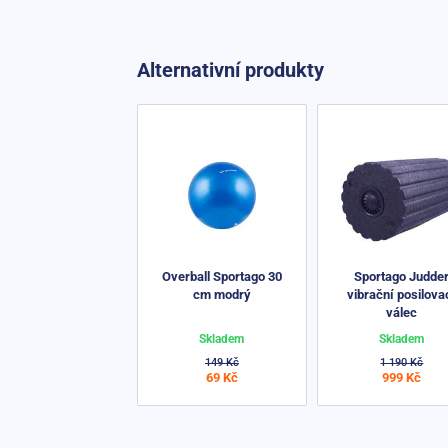
Alternativní produkty
Overball Sportago 30
Sportago Judde
cm modrý
vibrační posilova
válec
Skladem
Skladem
149 Kč
1 190 Kč
69 Kč
999 Kč