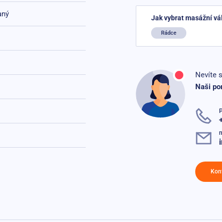
aný
Jak vybrat masážní vá
Rádce
Nevíte s
Naši po
n
Kon