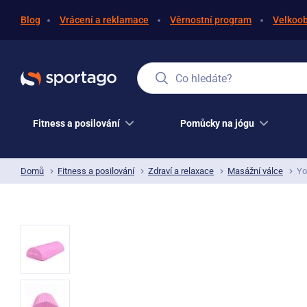
Blog
Vrácení a reklamace
Věrnostní program
Velkoo
Co hledáte?
Fitness a posilování
Pomůcky na jógu
Domů
Fitness a posilování
Zdraví a relaxace
Masážní válce
Yo