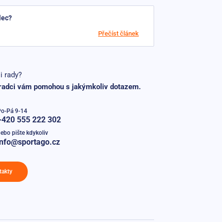
lec?
Přečíst článek
i rady?
radci vám pomohou s jakýmkoliv dotazem.
Po-Pá 9-14
+420 555 222 302
ebo pište kdykoliv
info@sportago.cz
takty