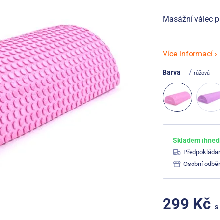
Masážní válec pro
Více informací ›
/
Barva
růžová
Skladem ihned 
Předpokláda
Osobní odběr
299 Kč
s