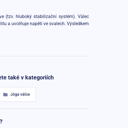
e (tzv. hluboký stabilizační systém). Válec
ilitu a uvolňuje napětí ve svalech. Výsledkem
te také v kategoriích
Jóga válce
?