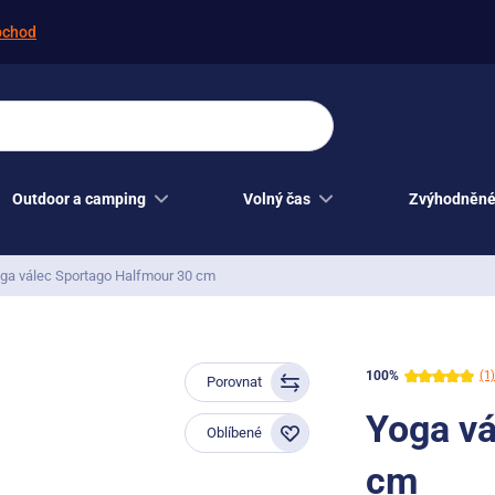
bchod
Outdoor a camping
Volný čas
Zvýhodněné
ga válec Sportago Halfmour 30 cm
100%
(1)
Porovnat
Yoga vá
Oblíbené
cm