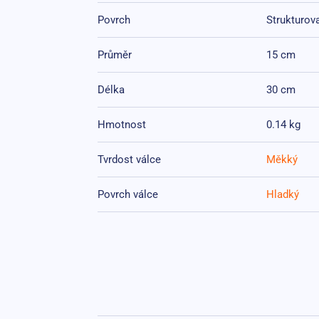
Povrch
Strukturov
Průměr
15 cm
Délka
30 cm
Hmotnost
0.14 kg
Tvrdost válce
Měkký
Povrch válce
Hladký