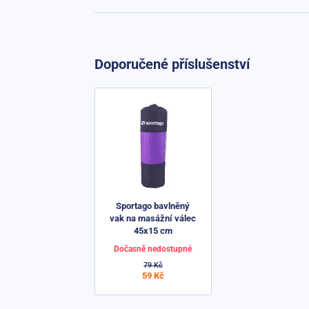
Doporučené příslušenství
Sportago bavlněný
vak na masážní válec
45x15 cm
Dočasně nedostupné
79 Kč
59 Kč