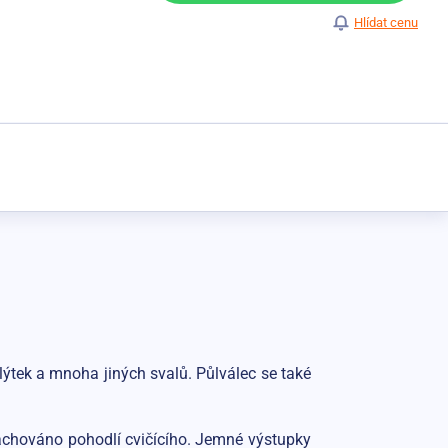
Hlídat cenu
lýtek a mnoha jiných svalů. Půlválec se také
 zachováno pohodlí cvičícího. Jemné výstupky