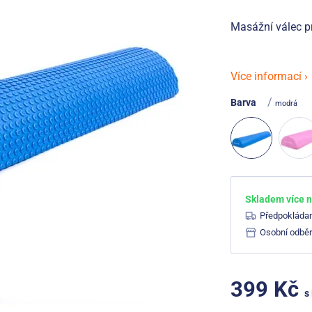
Masážní válec pro
Více informací ›
/
Barva
modrá
Skladem více n
Předpokláda
Osobní odběr
399 Kč
s