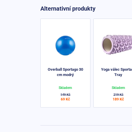
Alternativní produkty
Overball Sportago 30
Yoga válec Sport
cm modrý
Tray
Skladem
Skladem
149 Kč
219 Kč
69 Kč
189 Kč