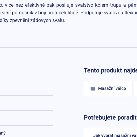
o, více než efektivně pak posiluje svalstvo kolem trupu a pánv
lní pomocník v boji proti celulitidě. Podporuje svalovou flexib
e díky zpevnění zádových svalů.
Tento produkt najde
Masážní válce
Potřebujete poradit
aný
Jak vybrat masážní vá