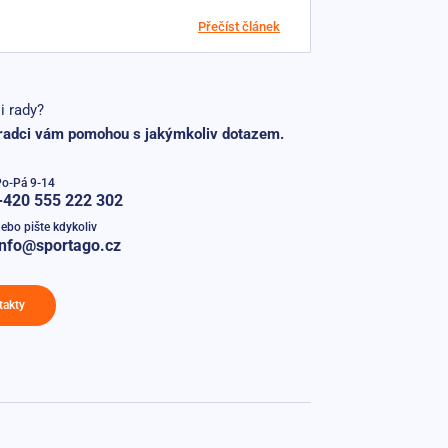
Přečíst článek
i rady?
radci vám pomohou s jakýmkoliv dotazem.
Po-Pá 9-14
+420 555 222 302
ebo pište kdykoliv
info@sportago.cz
takty