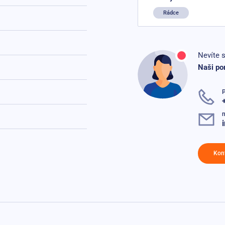
Rádce
Nevíte s
Naši po
n
Kon