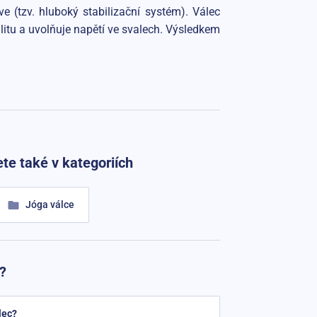
e (tzv. hluboký stabilizační systém). Válec
ilitu a uvolňuje napětí ve svalech. Výsledkem
te také v kategoriích
Jóga válce
?
lec?