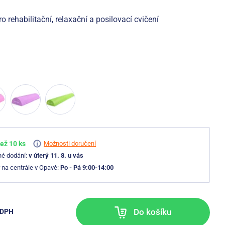
 rehabilitační, relaxační a posilovací cvičení
ež 10 ks
Možnosti doručení
né dodání:
v úterý 11. 8. u vás
 na centrále v Opavě:
Po - Pá 9:00-14:00
Do košíku
 DPH