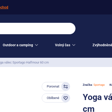
bchod
Outdoor a camping
Volný čas
Zvýhodněné
ga válec Sportago Halfmour 60 cm
Značka
:
Sportago
K
Porovnat
Yoga vá
Oblíbené
cm