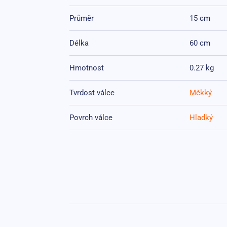
Průměr
15 cm
Délka
60 cm
Hmotnost
0.27 kg
Tvrdost válce
Měkký
Povrch válce
Hladký