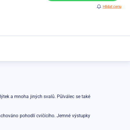
Hlídat cenu
lýtek a mnoha jiných svalů. Půlválec se také
 zachováno pohodlí cvičícího. Jemné výstupky