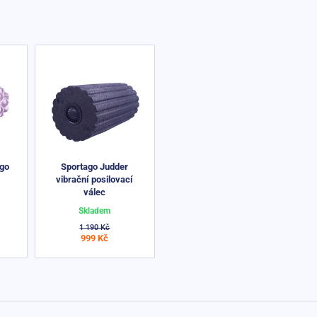
ago
Sportago Judder
vibrační posilovací
válec
Skladem
1 190 Kč
999 Kč