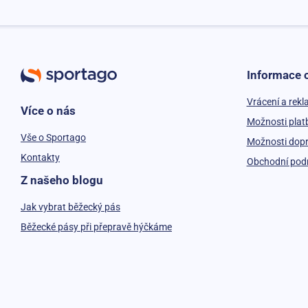
Informace 
Vrácení a rek
Více o nás
Možnosti plat
Vše o Sportago
Možnosti dop
Kontakty
Obchodní pod
Z našeho blogu
Jak vybrat běžecký pás
Běžecké pásy při přepravě hýčkáme