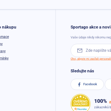
o nákupu
Sportago akce a novi
lamace
Vaše údaje nikdy nikomu nep
by
ravy
mínky
Chci, abyste mi zasílali persona
Sledujte nás
Facebook
100%
z
zákazníků 