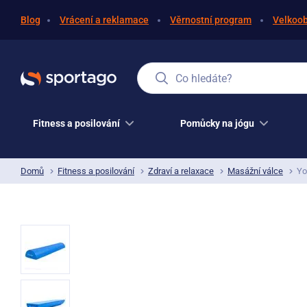
Blog
Vrácení a reklamace
Věrnostní program
Velkoo
Co hledáte?
Fitness a posilování
Pomůcky na jógu
Domů
Fitness a posilování
Zdraví a relaxace
Masážní válce
Yo