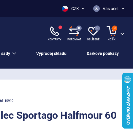
CZK
Váš účet
0
0
0
KONTAKTY
POROVNAT
OBLÍBENÉ
KOŠÍK
 sady
Výprodej skladu
Dárkové poukazy
ód
: 10910
lec Sportago Halfmour 60