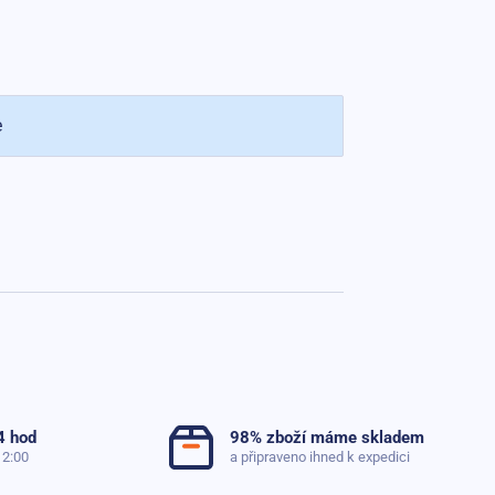
e
4 hod
98% zboží máme skladem
12:00
a připraveno ihned k expedici