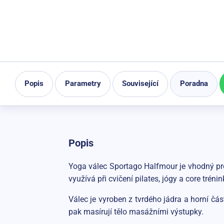
Popis
Parametry
Související
Poradna
Popis
Yoga válec Sportago Halfmour je vhodný pro 
využívá při cvičení pilates, jógy a core trénin
Válec je vyroben z tvrdého jádra a horní čá
pak masírují tělo masážními výstupky.